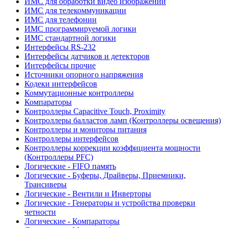
ИМС для обработки видео изображений
ИМС для телекоммуникации
ИМС для телефонии
ИМС программируемой логики
ИМС стандартной логики
Интерфейсы RS-232
Интерфейсы датчиков и детекторов
Интерфейсы прочие
Источники опорного напряжения
Кодеки интерфейсов
Коммутационные контроллеры
Компараторы
Контроллеры Capacitive Touch, Proximity
Контроллеры балластов ламп (Контроллеры освещения)
Контроллеры и мониторы питания
Контроллеры интерфейсов
Контроллеры коррекции коэффициента мощности
(Контроллеры PFC)
Логические - FIFO память
Логические - Буферы, Драйверы, Приемники,
Трансиверы
Логические - Вентили и Инверторы
Логические - Генераторы и устройства проверки
четности
Логические - Компараторы