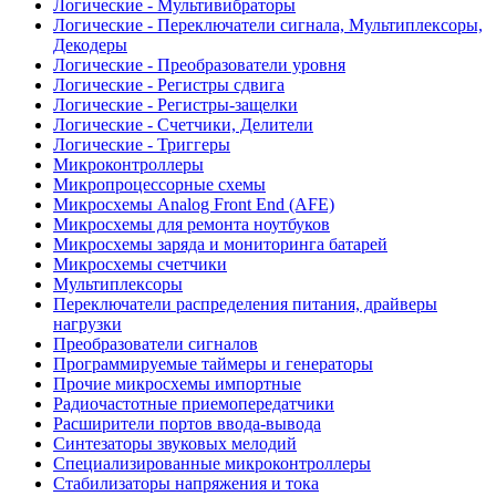
Логические - Мультивибраторы
Логические - Переключатели сигнала, Мультиплексоры,
Декодеры
Логические - Преобразователи уровня
Логические - Регистры сдвига
Логические - Регистры-защелки
Логические - Счетчики, Делители
Логические - Триггеры
Микроконтроллеры
Микропроцессорные схемы
Микросхемы Analog Front End (AFE)
Микросхемы для ремонта ноутбуков
Микросхемы заряда и мониторинга батарей
Микросхемы счетчики
Мультиплексоры
Переключатели распределения питания, драйверы
нагрузки
Преобразователи сигналов
Программируемые таймеры и генераторы
Прочие микросхемы импортные
Радиочастотные приемопередатчики
Расширители портов ввода-вывода
Синтезаторы звуковых мелодий
Специализированные микроконтроллеры
Стабилизаторы напряжения и тока