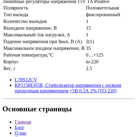
Линейные регуляторы напряжения 15V 1A Positive
Полярность
Положительная
Тип выхода
фиксированный
Количество выходов
1
Выходное напряжение, В
15
Максимальный ток нагрузки, А
1
Падение напряжения при Iвых, В (А)
2(1)
Максимальное входное напряжение, В
35
Рабочая температура,°C
0…+125
Корпус
to-220
Вес, г
2.5
L78S12CV
КР1158ЕН5В, Стабилизатор напряжения с низким
проходным напряжением +5В 0.5А 2% [TO-220]
Основные
страницы
Главная
Блог
О нас