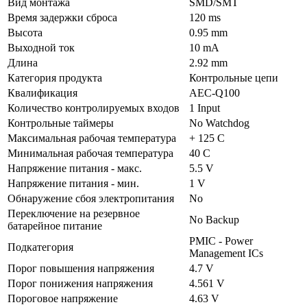
Вид монтажа
SMD/SMT
Время задержки сброса
120 ms
Высота
0.95 mm
Выходной ток
10 mA
Длина
2.92 mm
Категория продукта
Контрольные цепи
Квалификация
AEC-Q100
Количество контролируемых входов
1 Input
Контрольные таймеры
No Watchdog
Максимальная рабочая температура
+ 125 C
Минимальная рабочая температура
40 C
Напряжение питания - макс.
5.5 V
Напряжение питания - мин.
1 V
Обнаружение сбоя электропитания
No
Переключение на резервное
No Backup
батарейное питание
PMIC - Power
Подкатегория
Management ICs
Порог повышения напряжения
4.7 V
Порог понижения напряжения
4.561 V
Пороговое напряжение
4.63 V