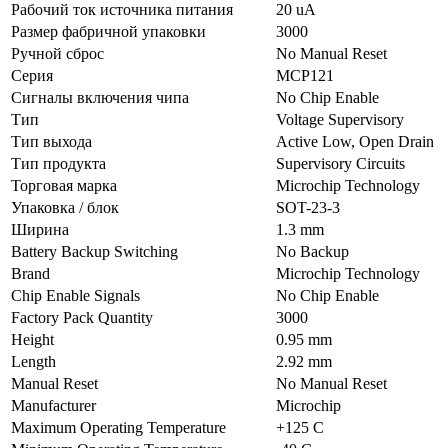
Рабочий ток источника питания
20 uA
Размер фабричной упаковки
3000
Ручной сброс
No Manual Reset
Серия
MCP121
Сигналы включения чипа
No Chip Enable
Тип
Voltage Supervisory
Тип выхода
Active Low, Open Drain
Тип продукта
Supervisory Circuits
Торговая марка
Microchip Technology
Упаковка / блок
SOT-23-3
Ширина
1.3 mm
Battery Backup Switching
No Backup
Brand
Microchip Technology
Chip Enable Signals
No Chip Enable
Factory Pack Quantity
3000
Height
0.95 mm
Length
2.92 mm
Manual Reset
No Manual Reset
Manufacturer
Microchip
Maximum Operating Temperature
+125 C