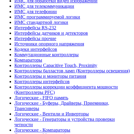
ИМС для обработки видео изображений
ИМС для телекоммуникации
ИМС для телефонии
ИМС программируемой логики
ИМС стандартной логики
Интерфейсы RS-232
Интерфейсы датчиков и детекторов
Интерфейсы прочие
Источники опорного напряжения
Кодеки интерфейсов
Коммутационные контроллеры
Компараторы
Контроллеры Capacitive Touch, Proximity
Контроллеры балластов ламп (Контроллеры освещения)
Контроллеры и мониторы питания
Контроллеры интерфейсов
Контроллеры коррекции коэффициента мощности
(Контроллеры PFC)
Логические - FIFO память
Логические - Буферы, Драйверы, Приемники,
Трансиверы
Логические - Вентили и Инверторы
Логические - Генераторы и устройства проверки
четности
Логические - Компараторы