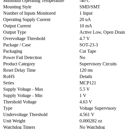
Minimum Operating Temperature
-40 C
Mounting Style
SMD/SMT
Number of Inputs Monitored
1 Input
Operating Supply Current
20 uA
Output Current
10 mA
Output Type
Active Low, Open Drain
Overvoltage Threshold
4.7 V
Package / Case
SOT-23-3
Packaging
Cut Tape
Power Fail Detection
No
Product Category
Supervisory Circuits
Reset Delay Time
120 ms
RoHS
Details
Series
MCP121
Supply Voltage - Max
5.5 V
Supply Voltage - Min
1 V
Threshold Voltage
4.63 V
Type
Voltage Supervisory
Undervoltage Threshold
4.561 V
Unit Weight
0.000282 oz
Watchdog Timers
No Watchdog