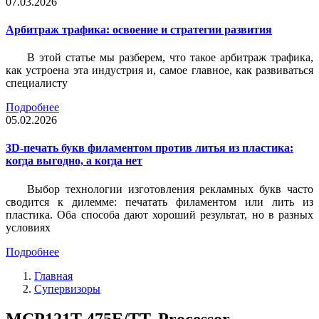
07.03.2026
Арбитраж трафика: освоение и стратегии развития
В этой статье мы разберем, что такое арбитраж трафика,
как устроена эта индустрия и, самое главное, как развиваться
специалисту
Подробнее
05.02.2026
3D-печать букв филаментом против литья из пластика:
когда выгодно, а когда нет
Выбор технологии изготовления рекламных букв часто
сводится к дилемме: печатать филаментом или лить из
пластика. Оба способа дают хороший результат, но в разных
условиях
Подробнее
Главная
Супервизоры
MCP121T-475E/TT, Processor