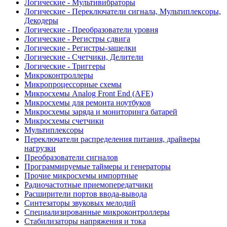
Логические - Мультивибраторы
Логические - Переключатели сигнала, Мультиплексоры,
Декодеры
Логические - Преобразователи уровня
Логические - Регистры сдвига
Логические - Регистры-защелки
Логические - Счетчики, Делители
Логические - Триггеры
Микроконтроллеры
Микропроцессорные схемы
Микросхемы Analog Front End (AFE)
Микросхемы для ремонта ноутбуков
Микросхемы заряда и мониторинга батарей
Микросхемы счетчики
Мультиплексоры
Переключатели распределения питания, драйверы
нагрузки
Преобразователи сигналов
Программируемые таймеры и генераторы
Прочие микросхемы импортные
Радиочастотные приемопередатчики
Расширители портов ввода-вывода
Синтезаторы звуковых мелодий
Специализированные микроконтроллеры
Стабилизаторы напряжения и тока