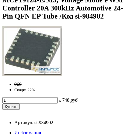
Controller 20A 300kHz Automotive 24-
Pin QFN EP Tube /Код si-984902
960
Скидка 22%
748
руб
x
Артикул: si-984902
Информация