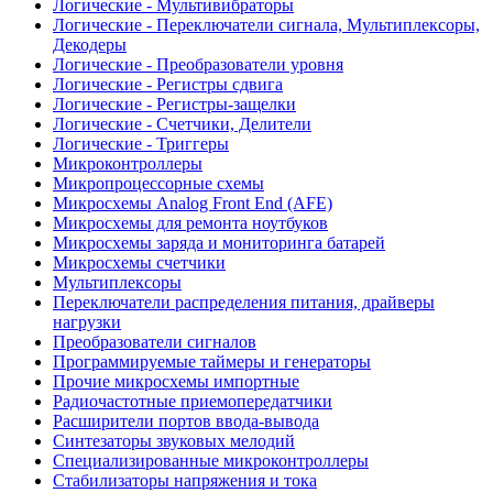
Логические - Мультивибраторы
Логические - Переключатели сигнала, Мультиплексоры,
Декодеры
Логические - Преобразователи уровня
Логические - Регистры сдвига
Логические - Регистры-защелки
Логические - Счетчики, Делители
Логические - Триггеры
Микроконтроллеры
Микропроцессорные схемы
Микросхемы Analog Front End (AFE)
Микросхемы для ремонта ноутбуков
Микросхемы заряда и мониторинга батарей
Микросхемы счетчики
Мультиплексоры
Переключатели распределения питания, драйверы
нагрузки
Преобразователи сигналов
Программируемые таймеры и генераторы
Прочие микросхемы импортные
Радиочастотные приемопередатчики
Расширители портов ввода-вывода
Синтезаторы звуковых мелодий
Специализированные микроконтроллеры
Стабилизаторы напряжения и тока