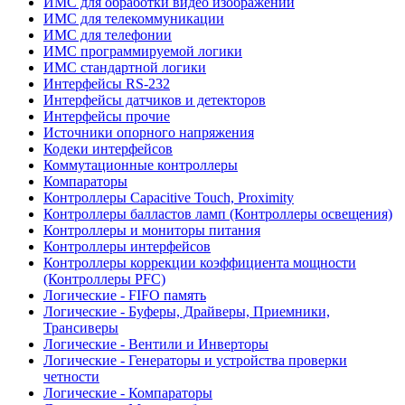
ИМС для обработки видео изображений
ИМС для телекоммуникации
ИМС для телефонии
ИМС программируемой логики
ИМС стандартной логики
Интерфейсы RS-232
Интерфейсы датчиков и детекторов
Интерфейсы прочие
Источники опорного напряжения
Кодеки интерфейсов
Коммутационные контроллеры
Компараторы
Контроллеры Capacitive Touch, Proximity
Контроллеры балластов ламп (Контроллеры освещения)
Контроллеры и мониторы питания
Контроллеры интерфейсов
Контроллеры коррекции коэффициента мощности
(Контроллеры PFC)
Логические - FIFO память
Логические - Буферы, Драйверы, Приемники,
Трансиверы
Логические - Вентили и Инверторы
Логические - Генераторы и устройства проверки
четности
Логические - Компараторы