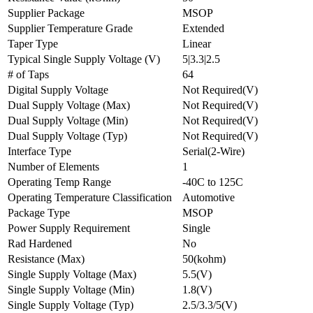
Supplier Package
MSOP
Supplier Temperature Grade
Extended
Taper Type
Linear
Typical Single Supply Voltage (V)
5|3.3|2.5
# of Taps
64
Digital Supply Voltage
Not Required(V)
Dual Supply Voltage (Max)
Not Required(V)
Dual Supply Voltage (Min)
Not Required(V)
Dual Supply Voltage (Typ)
Not Required(V)
Interface Type
Serial(2-Wire)
Number of Elements
1
Operating Temp Range
-40C to 125C
Operating Temperature Classification
Automotive
Package Type
MSOP
Power Supply Requirement
Single
Rad Hardened
No
Resistance (Max)
50(kohm)
Single Supply Voltage (Max)
5.5(V)
Single Supply Voltage (Min)
1.8(V)
Single Supply Voltage (Typ)
2.5/3.3/5(V)