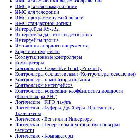
ИМС для обработки видео изображений
ИМС для телекоммуникации
ИМС для телефонии
ИМС программируемой логики
ИМС стандартной логики
Интерфейсы RS-232
Интерфейсы датчиков и детекторов
Интерфейсы прочие
Источники опорного напряжения
Кодеки интерфейсов
Коммутационные контроллеры
Компараторы
Контроллеры Capacitive Touch, Proximity
Контроллеры балластов ламп (Контроллеры освещения)
Контроллеры и мониторы питания
Контроллеры интерфейсов
Контроллеры коррекции коэффициента мощности
(Контроллеры PFC)
Логические - FIFO память
Логические - Буферы, Драйверы, Приемники,
Трансиверы
Логические - Вентили и Инверторы
Логические - Генераторы и устройства проверки
четности
Логические - Компараторы