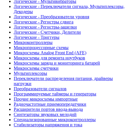
Логические - Мультивибраторы
Логические - Переключатели сигнала, Мультиплексоры,
Декодеры
Логические - Преобразователи уровня
Логические - Регистры сдвига
Логические - Регистры-защелки
Логические - Счетчики, Делители
Логические - Триггеры
Микроконтроллеры
Микропроцессорные схемы
Микросхемы Analog Front End (AFE)
Микросхемы для ремонта ноутбуков
Микросхемы заряда и мониторинга батарей
Микросхемы счетчики
Мультиплексоры
Переключатели распределения питания, драйверы
нагрузки
Преобразователи сигналов
Программируемые таймеры и генераторы
Прочие микросхемы импортные
Радиочастотные приемопередатчики
Расширители портов ввода-вывода
Синтезаторы звуковых мелодий
Специализированные микроконтроллеры
Стабилизаторы напряжения и тока