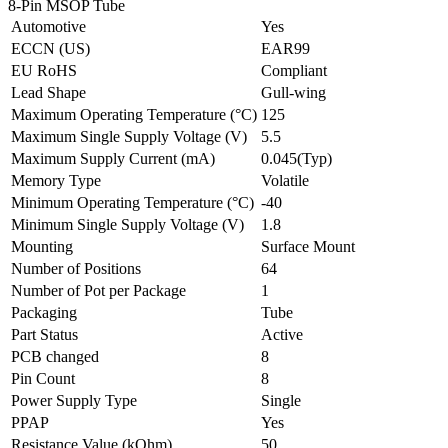
8-Pin MSOP Tube
Automotive
Yes
ECCN (US)
EAR99
EU RoHS
Compliant
Lead Shape
Gull-wing
Maximum Operating Temperature (°C)
125
Maximum Single Supply Voltage (V)
5.5
Maximum Supply Current (mA)
0.045(Typ)
Memory Type
Volatile
Minimum Operating Temperature (°C)
-40
Minimum Single Supply Voltage (V)
1.8
Mounting
Surface Mount
Number of Positions
64
Number of Pot per Package
1
Packaging
Tube
Part Status
Active
PCB changed
8
Pin Count
8
Power Supply Type
Single
PPAP
Yes
Resistance Value (kOhm)
50