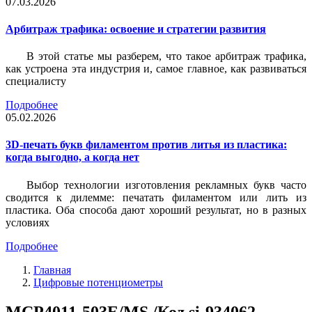
07.03.2026
Арбитраж трафика: освоение и стратегии развития
В этой статье мы разберем, что такое арбитраж трафика,
как устроена эта индустрия и, самое главное, как развиваться
специалисту
Подробнее
05.02.2026
3D-печать букв филаментом против литья из пластика:
когда выгодно, а когда нет
Выбор технологии изготовления рекламных букв часто
сводится к дилемме: печатать филаментом или лить из
пластика. Оба способа дают хороший результат, но в разных
условиях
Подробнее
Главная
Цифровые потенциометры
MCP4011-503E/MS /Код si-934062