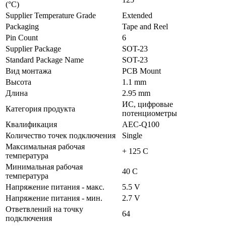
(°C)
Supplier Temperature Grade
Extended
Packaging
Tape and Reel
Pin Count
6
Supplier Package
SOT-23
Standard Package Name
SOT-23
Вид монтажа
PCB Mount
Высота
1.1 mm
Длина
2.95 mm
ИС, цифровые
Категория продукта
потенциометры
Квалификация
AEC-Q100
Количество точек подключения
Single
Максимальная рабочая
+ 125 C
температура
Минимальная рабочая
40 C
температура
Напряжение питания - макс.
5.5 V
Напряжение питания - мин.
2.7 V
Ответвлений на точку
64
подключения