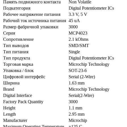
Память подвижного контакта
Non Volatile
Подкатегория
Digital Potentiometer ICs
Рабочее напряжение питания
3.3 V, 5 V
Рабочий ток источника питания
45 uA
Размер фабричной упаковки
3000
Серия
MCP4023
Сопротивление
2.1 kOhms
Тип выводов
SMD/SMT
Тип питания
Single
Тип продукта
Digital Potentiometer ICs
Торговая марка
Microchip Technology
Упаковка / блок
SOT-23-6
Цифровой интерфейс
Serial (2-Wire)
Ширина
1.63 mm
Brand
Microchip Technology
Digital Interface
Serial(2-Wire)
Factory Pack Quantity
3000
Height
1.1 mm
Length
2.95 mm
Manufacturer
Microchip
Maximum Operating Temperature
+125 C