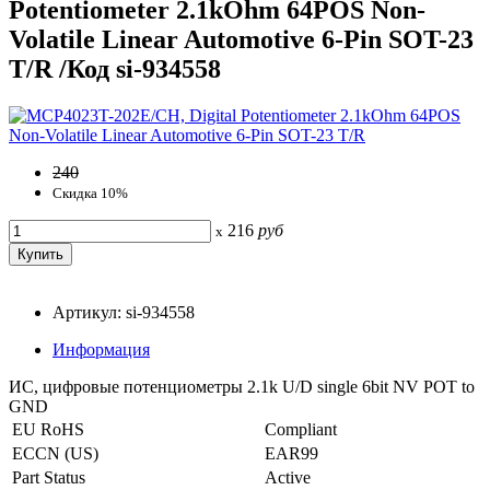
Potentiometer 2.1kOhm 64POS Non-
Volatile Linear Automotive 6-Pin SOT-23
T/R /Код si-934558
240
Скидка 10%
216
руб
x
Артикул: si-934558
Информация
ИС, цифровые потенциометры 2.1k U/D single 6bit NV POT to
GND
EU RoHS
Compliant
ECCN (US)
EAR99
Part Status
Active