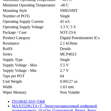
Minimum Operating Temperature
-40 C
Mounting Style
SMD/SMT
Number of POTs
Single
Operating Supply Current
45 uA
Operating Supply Voltage
3.3 V, 5 V
Package / Case
SOT-23-6
Product Category
Digital Potentiometer ICs
Resistance
2.1 kOhms
RoHS
Details
Series
MCP4023
Supply Type
Single
Supply Voltage - Max
5.5 V
Supply Voltage - Min
2.7 V
Taps per POT
64
Unit Weight
0.00127 oz
Width
1.63 mm
Wiper Memory
Non Volatile
DS1804Z-010+T&R
MAX5529GTA+T, Энергонезависимый цифровой
потенциометр, 10 кОм, Одиночный, Вверх, Вниз,