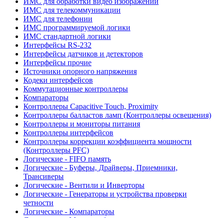
ИМС для обработки видео изображений
ИМС для телекоммуникации
ИМС для телефонии
ИМС программируемой логики
ИМС стандартной логики
Интерфейсы RS-232
Интерфейсы датчиков и детекторов
Интерфейсы прочие
Источники опорного напряжения
Кодеки интерфейсов
Коммутационные контроллеры
Компараторы
Контроллеры Capacitive Touch, Proximity
Контроллеры балластов ламп (Контроллеры освещения)
Контроллеры и мониторы питания
Контроллеры интерфейсов
Контроллеры коррекции коэффициента мощности
(Контроллеры PFC)
Логические - FIFO память
Логические - Буферы, Драйверы, Приемники,
Трансиверы
Логические - Вентили и Инверторы
Логические - Генераторы и устройства проверки
четности
Логические - Компараторы