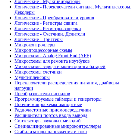
Логические - Мультивибраторы
Логические - Переключатели сигнала, Мультиплексоры,
Декодеры
Логические - Преобразователи уровня
Логические - Регистры сдвига
Логические - Регистры-защелки
Логические - Счетчики, Делители
Логические - Триггеры
Микроконтроллеры
Микропроцессорные схемы
Микросхемы Analog Front End (AFE)
Микросхемы для ремонта ноутбуков
Микросхемы заряда и мониторинга батарей
Микросхемы счетчики
Мультиплексоры
Переключатели распределения питания, драйверы
нагрузки
Преобразователи сигналов
Программируемые таймеры и генераторы
Прочие микросхемы импортные
Радиочастотные приемопередатчики
Расширители портов ввода-вывода
Синтезаторы звуковых мелодий
Специализированные микроконтроллеры
Стабилизаторы напряжения и тока