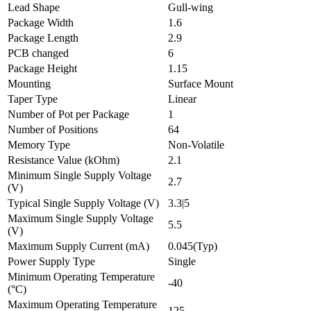
Lead Shape
Gull-wing
Package Width
1.6
Package Length
2.9
PCB changed
6
Package Height
1.15
Mounting
Surface Mount
Taper Type
Linear
Number of Pot per Package
1
Number of Positions
64
Memory Type
Non-Volatile
Resistance Value (kOhm)
2.1
Minimum Single Supply Voltage
2.7
(V)
Typical Single Supply Voltage (V)
3.3|5
Maximum Single Supply Voltage
5.5
(V)
Maximum Supply Current (mA)
0.045(Typ)
Power Supply Type
Single
Minimum Operating Temperature
-40
(°C)
Maximum Operating Temperature
125