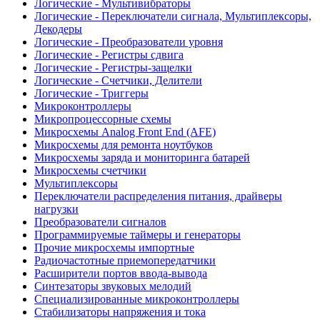
Логические - Мультивибраторы
Логические - Переключатели сигнала, Мультиплексоры,
Декодеры
Логические - Преобразователи уровня
Логические - Регистры сдвига
Логические - Регистры-защелки
Логические - Счетчики, Делители
Логические - Триггеры
Микроконтроллеры
Микропроцессорные схемы
Микросхемы Analog Front End (AFE)
Микросхемы для ремонта ноутбуков
Микросхемы заряда и мониторинга батарей
Микросхемы счетчики
Мультиплексоры
Переключатели распределения питания, драйверы
нагрузки
Преобразователи сигналов
Программируемые таймеры и генераторы
Прочие микросхемы импортные
Радиочастотные приемопередатчики
Расширители портов ввода-вывода
Синтезаторы звуковых мелодий
Специализированные микроконтроллеры
Стабилизаторы напряжения и тока