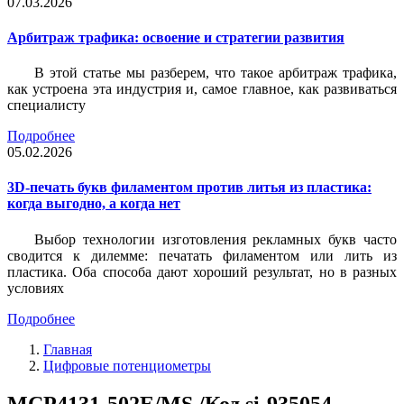
07.03.2026
Арбитраж трафика: освоение и стратегии развития
В этой статье мы разберем, что такое арбитраж трафика,
как устроена эта индустрия и, самое главное, как развиваться
специалисту
Подробнее
05.02.2026
3D-печать букв филаментом против литья из пластика:
когда выгодно, а когда нет
Выбор технологии изготовления рекламных букв часто
сводится к дилемме: печатать филаментом или лить из
пластика. Оба способа дают хороший результат, но в разных
условиях
Подробнее
Главная
Цифровые потенциометры
MCP4131-502E/MS /Код si-935054