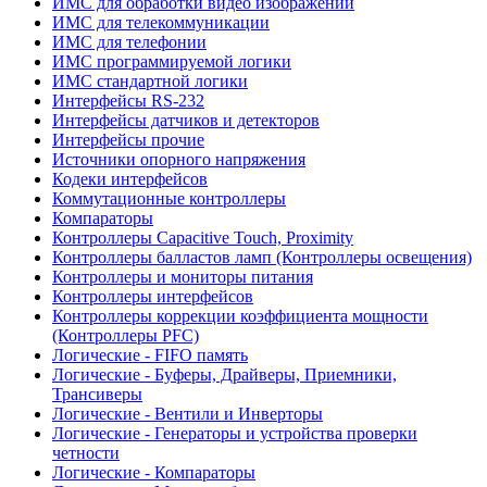
ИМС для обработки видео изображений
ИМС для телекоммуникации
ИМС для телефонии
ИМС программируемой логики
ИМС стандартной логики
Интерфейсы RS-232
Интерфейсы датчиков и детекторов
Интерфейсы прочие
Источники опорного напряжения
Кодеки интерфейсов
Коммутационные контроллеры
Компараторы
Контроллеры Capacitive Touch, Proximity
Контроллеры балластов ламп (Контроллеры освещения)
Контроллеры и мониторы питания
Контроллеры интерфейсов
Контроллеры коррекции коэффициента мощности
(Контроллеры PFC)
Логические - FIFO память
Логические - Буферы, Драйверы, Приемники,
Трансиверы
Логические - Вентили и Инверторы
Логические - Генераторы и устройства проверки
четности
Логические - Компараторы