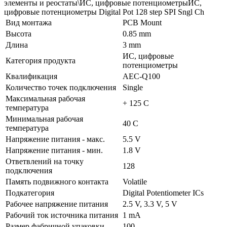
элементы и реостаты\ИС, цифровые потенциометрыИС,
цифровые потенциометры Digital Pot 128 step SPI Sngl Ch
Вид монтажа
PCB Mount
Высота
0.85 mm
Длина
3 mm
ИС, цифровые
Категория продукта
потенциометры
Квалификация
AEC-Q100
Количество точек подключения
Single
Максимальная рабочая
+ 125 C
температура
Минимальная рабочая
40 C
температура
Напряжение питания - макс.
5.5 V
Напряжение питания - мин.
1.8 V
Ответвлений на точку
128
подключения
Память подвижного контакта
Volatile
Подкатегория
Digital Potentiometer ICs
Рабочее напряжение питания
2.5 V, 3.3 V, 5 V
Рабочий ток источника питания
1 mA
Размер фабричной упаковки
100