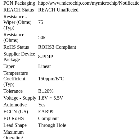
PCN Packaging
http://www.microchip.com/mymicrochip/Notificat
REACH Status
REACH Unaffected
Resistance -
Wiper (Ohms)
75
(Typ)
Resistance
50k
(Ohms)
RoHS Status
ROHS3 Compliant
Supplier Device
8-PDIP
Package
Taper
Linear
Temperature
Coefficient
150ppm/В°C
(Typ)
Tolerance
В±20%
Voltage - Supply
1.8V ~ 5.5V
Automotive
Yes
ECCN (US)
EAR99
EU RoHS
Compliant
Lead Shape
Through Hole
Maximum
Operating