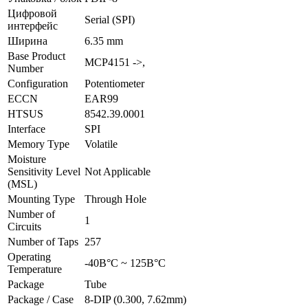
Цифровой
Serial (SPI)
интерфейс
Ширина
6.35 mm
Base Product
MCP4151 ->,
Number
Configuration
Potentiometer
ECCN
EAR99
HTSUS
8542.39.0001
Interface
SPI
Memory Type
Volatile
Moisture
Sensitivity Level
Not Applicable
(MSL)
Mounting Type
Through Hole
Number of
1
Circuits
Number of Taps
257
Operating
-40В°C ~ 125В°C
Temperature
Package
Tube
Package / Case
8-DIP (0.300, 7.62mm)