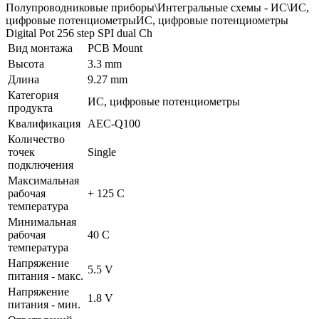
Полупроводниковые приборы\Интегральные схемы - ИС\ИС,
цифровые потенциометрыИС, цифровые потенциометры
Digital Pot 256 step SPI dual Ch
Вид монтажа
PCB Mount
Высота
3.3 mm
Длина
9.27 mm
Категория
ИС, цифровые потенциометры
продукта
Квалификация
AEC-Q100
Количество
точек
Single
подключения
Максимальная
рабочая
+ 125 C
температура
Минимальная
рабочая
40 C
температура
Напряжение
5.5 V
питания - макс.
Напряжение
1.8 V
питания - мин.