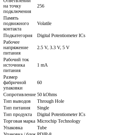
Ответвлений
на точку
256
подключения
Память
подвижного
Volatile
контакта
Подкатегория
Digital Potentiometer ICs
Рабочее
напряжение
2.5 V, 3.3 V, 5 V
питания
Рабочий ток
источника
1 mA
питания
Размер
фабричной
60
упаковки
Сопротивление
50 kOhms
Тип выводов
Through Hole
Тип питания
Single
Тип продукта
Digital Potentiometer ICs
Торговая марка
Microchip Technology
Упаковка
Tube
Упаковка / блок
PDIP-8