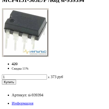
420
Скидка 11%
373
руб
x
Артикул: si-939394
Информация