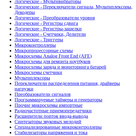
Логические - Мультивибраторы
Логические - Переключатели сигнала, Мультиплексоры,
Декодеры
Логические - Преобразователи уровня
Логические - Регистры сдвига
Логические - Регистры-защелки
Логические - Счетчики, Делители
Логические - Триггеры
Микроконтроллеры
Микропроцессорные схемы
Микросхемы Analog Front End (AFE)
Микросхемы для ремонта ноутбуков
Микросхемы заряда и мониторинга батарей
Микросхемы счетчики
Мультиплексоры
Переключатели распределения питания, драйверы
нагрузки
Преобразователи сигналов
Программируемые таймеры и генераторы
Прочие микросхемы импортные
Радиочастотные приемопередатчики
Расширители портов ввода-вывода
Синтезаторы звуковых мелодий
Специализированные микроконтроллеры
Стабилизаторы напряжения и тока