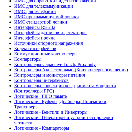
ИМС для обработки видео изображений
ИМС для телекоммуникации
ИМС для телефонии
ИМС программируемой логики
ИМС стандартной логики
Интерфейсы RS-232
Интерфейсы датчиков и детекторов
Интерфейсы прочие
Источники опорного напряжения
Кодеки интерфейсов
Коммутационные контроллеры
Компараторы
Контроллеры Capacitive Touch, Proximity
Контроллеры балластов ламп (Контроллеры освещения)
Контроллеры и мониторы питания
Контроллеры интерфейсов
Контроллеры коррекции коэффициента мощности
(Контроллеры PFC)
Логические - FIFO память
Логические - Буферы, Драйверы, Приемники,
Трансиверы
Логические - Вентили и Инверторы
Логические - Генераторы и устройства проверки
четности
Логические - Компараторы