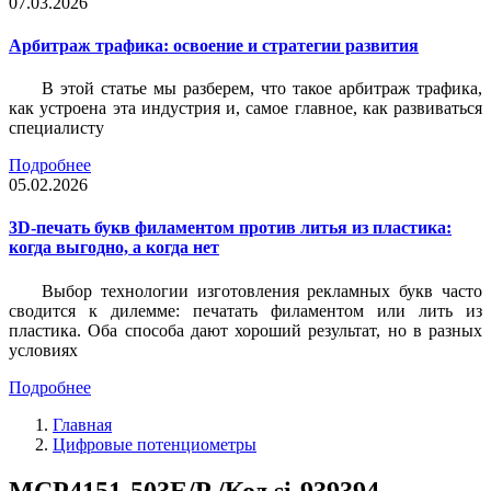
07.03.2026
Арбитраж трафика: освоение и стратегии развития
В этой статье мы разберем, что такое арбитраж трафика,
как устроена эта индустрия и, самое главное, как развиваться
специалисту
Подробнее
05.02.2026
3D-печать букв филаментом против литья из пластика:
когда выгодно, а когда нет
Выбор технологии изготовления рекламных букв часто
сводится к дилемме: печатать филаментом или лить из
пластика. Оба способа дают хороший результат, но в разных
условиях
Подробнее
Главная
Цифровые потенциометры
MCP4151-503E/P /Код si-939394