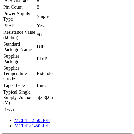
PCB changed
8
Pin Count
8
Power Supply
Single
Type
PPAP
Yes
Resistance Value
50
(kOhm)
Standard
DIP
Package Name
Supplier
PDIP
Package
Supplier
Temperature
Extended
Grade
Taper Type
Linear
Typical Single
Supply Voltage
5|3.3|2.5
(V)
Вес, г
1
MCP4152-502E/P
MCP4141-503E/P