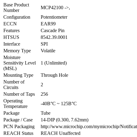
Base Product
MCP42100 ->,
Number
Configuration
Potentiometer
ECCN
EAR99
Features
Cascade Pin
HTSUS
8542.39.0001
Interface
SPI
Memory Type
Volatile
Moisture
Sensitivity Level
1 (Unlimited)
(MSL)
Mounting Type
Through Hole
Number of
2
Circuits
Number of Taps
256
Operating
-40В°C ~ 125В°C
Temperature
Package
Tube
Package / Case
14-DIP (0.300, 7.62mm)
PCN Packaging
http://www.microchip.com/mymicrochip/Notifica
REACH Status
REACH Unaffected