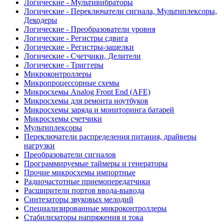
Логические - Мультивибраторы
Логические - Переключатели сигнала, Мультиплексоры,
Декодеры
Логические - Преобразователи уровня
Логические - Регистры сдвига
Логические - Регистры-защелки
Логические - Счетчики, Делители
Логические - Триггеры
Микроконтроллеры
Микропроцессорные схемы
Микросхемы Analog Front End (AFE)
Микросхемы для ремонта ноутбуков
Микросхемы заряда и мониторинга батарей
Микросхемы счетчики
Мультиплексоры
Переключатели распределения питания, драйверы
нагрузки
Преобразователи сигналов
Программируемые таймеры и генераторы
Прочие микросхемы импортные
Радиочастотные приемопередатчики
Расширители портов ввода-вывода
Синтезаторы звуковых мелодий
Специализированные микроконтроллеры
Стабилизаторы напряжения и тока