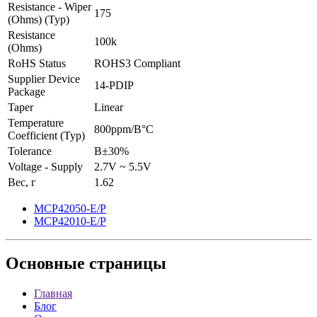
Resistance - Wiper
175
(Ohms) (Typ)
Resistance
100k
(Ohms)
RoHS Status
ROHS3 Compliant
Supplier Device
14-PDIP
Package
Taper
Linear
Temperature
800ppm/В°C
Coefficient (Typ)
Tolerance
В±30%
Voltage - Supply
2.7V ~ 5.5V
Вес, г
1.62
MCP42050-E/P
MCP42010-E/P
Основные
страницы
Главная
Блог