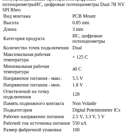
потенциометрыИС, цифровые потенциометры Dual 7B NV
SPI Rheo
Вид монтажа
PCB Mount
Высота
0.85 mm
Длина
3 mm
ИС, цифровые
Категория продукта
потенциометры
Количество точек подключения
Dual
Максимальная рабочая
+ 125 C
температура
Минимальная рабочая
40 C
температура
Напряжение питания - макс.
5.5 V
Напряжение питания - мин.
1.8 V
Ответвлений на точку
128
подключения
Память подвижного контакта
Non Volatile
Подкатегория
Digital Potentiometer ICs
Рабочее напряжение питания
2.5 V, 3.3 V, 5 V
Рабочий ток источника питания
550 uA
Размер фабричной упаковки
100