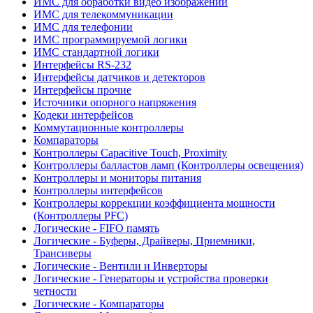
ИМС для обработки видео изображений
ИМС для телекоммуникации
ИМС для телефонии
ИМС программируемой логики
ИМС стандартной логики
Интерфейсы RS-232
Интерфейсы датчиков и детекторов
Интерфейсы прочие
Источники опорного напряжения
Кодеки интерфейсов
Коммутационные контроллеры
Компараторы
Контроллеры Capacitive Touch, Proximity
Контроллеры балластов ламп (Контроллеры освещения)
Контроллеры и мониторы питания
Контроллеры интерфейсов
Контроллеры коррекции коэффициента мощности
(Контроллеры PFC)
Логические - FIFO память
Логические - Буферы, Драйверы, Приемники,
Трансиверы
Логические - Вентили и Инверторы
Логические - Генераторы и устройства проверки
четности
Логические - Компараторы