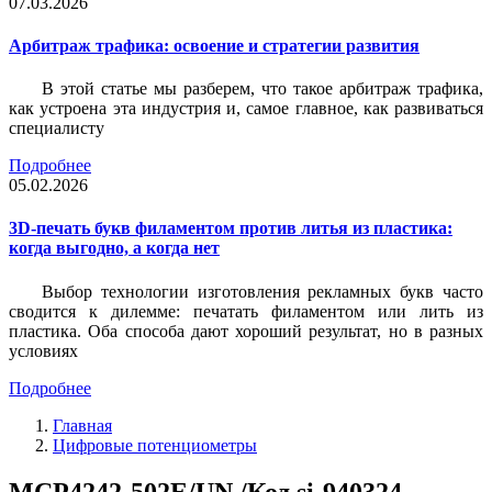
07.03.2026
Арбитраж трафика: освоение и стратегии развития
В этой статье мы разберем, что такое арбитраж трафика,
как устроена эта индустрия и, самое главное, как развиваться
специалисту
Подробнее
05.02.2026
3D-печать букв филаментом против литья из пластика:
когда выгодно, а когда нет
Выбор технологии изготовления рекламных букв часто
сводится к дилемме: печатать филаментом или лить из
пластика. Оба способа дают хороший результат, но в разных
условиях
Подробнее
Главная
Цифровые потенциометры
MCP4242-502E/UN /Код si-940324