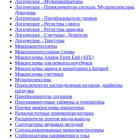
Логические - Мультивибраторы
Логические - Переключатели сигнала, Мультиплексоры,
Декодеры
Логические - Преобразователи уровня
Логические - Регистры сдвига
Логические - Регистры-защелки
Логические - Счетчики, Делители
Логические - Триггеры
Микроконтроллеры
Микропроцессорные схемы
Микросхемы Analog Front End (AFE)
Микросхемы для ремонта ноутбуков
Микросхемы заряда и мониторинга батарей
Микросхемы счетчики
Мультиплексоры
Переключатели распределения питания, драйверы
нагрузки
Преобразователи сигналов
Программируемые таймеры и генераторы
Прочие микросхемы импортные
Радиочастотные приемопередатчики
Расширители портов ввода-вывода
Синтезаторы звуковых мелодий
Специализированные микроконтроллеры
Стабилизаторы напряжения и тока