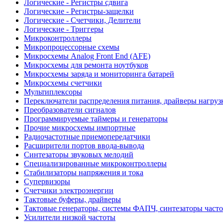
Логические - Регистры сдвига
Логические - Регистры-защелки
Логические - Счетчики, Делители
Логические - Триггеры
Микроконтроллеры
Микропроцессорные схемы
Микросхемы Analog Front End (AFE)
Микросхемы для ремонта ноутбуков
Микросхемы заряда и мониторинга батарей
Микросхемы счетчики
Мультиплексоры
Переключатели распределения питания, драйверы нагруз
Преобразователи сигналов
Программируемые таймеры и генераторы
Прочие микросхемы импортные
Радиочастотные приемопередатчики
Расширители портов ввода-вывода
Синтезаторы звуковых мелодий
Специализированные микроконтроллеры
Стабилизаторы напряжения и тока
Супервизоры
Счетчики электроэнергии
Тактовые буферы, драйверы
Тактовые генераторы, системы ФАПЧ, синтезаторы часто
Усилители низкой частоты