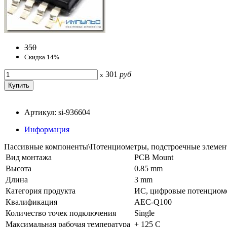
350
Скидка 14%
301
руб
x
Артикул: si-936604
Информация
Пассивные компоненты\Потенциометры, подстроечные элемен
Вид монтажа
PCB Mount
Высота
0.85 mm
Длина
3 mm
Категория продукта
ИС, цифровые потенциом
Квалификация
AEC-Q100
Количество точек подключения
Single
Максимальная рабочая температура
+ 125 C