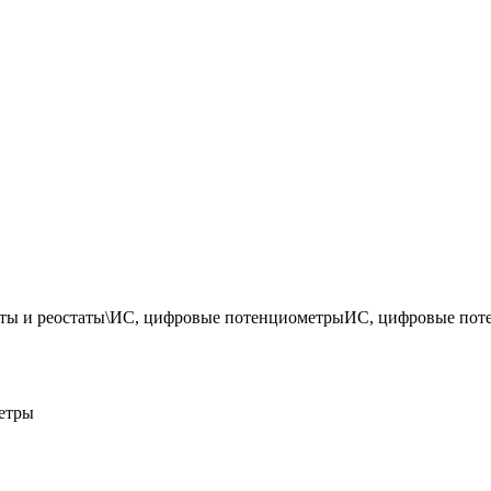
ты и реостаты\ИС, цифровые потенциометрыИС, цифровые пот
етры