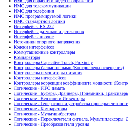
ИМС для обработки видео изображений
ИМС для телекоммуникации
ИМС для телефонии
ИМС программируемой логики
ИМС стандартной логики
Интерфейсы RS-232
Интерфейсы датчиков и детекторов
Интерфейсы прочие
Источники опорного напряжения
Кодеки интерфейсов
Коммутационные контроллеры
Компараторы
Контроллеры Capacitive Touch, Proximity
Контроллеры балластов ламп (Контроллеры освещения)
Контроллеры и мониторы питания
Контроллеры интерфейсов
Контроллеры коррекции коэффициента мощности (Контр
Логические - FIFO память
Логические - Буферы, Драйверы, Приемники, Трансивер
Логические - Вентили и Инверторы
Логические - Генераторы и устройства проверки четност
Логические - Компараторы
Логические - Мультивибраторы
Логические - Переключатели сигнала, Мультиплексоры, 
Логические - Преобразователи уровня