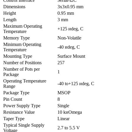
Control Interface
Serial-I2C
Dimensions
3x3x0.95 mm
Height
0.95 mm
Length
3 mm
Maximum Operating
+125 иdeg, C
Temperature
Memory Type
Non-Volatile
Minimum Operating
-40 иdeg, C
Temperature
Mounting Type
Surface Mount
Number of Positions
257
Number of Pots per
1
Package
Operating Temperature
-40 to+125 иdeg, C
Range
Package Type
MSOP
Pin Count
8
Power Supply Type
Single
Resistance Value
10 kиOmega
Taper Type
Linear
Typical Single Supply
2.7 to 5.5 V
Voltage