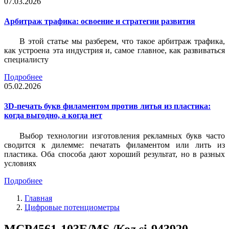
07.03.2026
Арбитраж трафика: освоение и стратегии развития
В этой статье мы разберем, что такое арбитраж трафика,
как устроена эта индустрия и, самое главное, как развиваться
специалисту
Подробнее
05.02.2026
3D-печать букв филаментом против литья из пластика:
когда выгодно, а когда нет
Выбор технологии изготовления рекламных букв часто
сводится к дилемме: печатать филаментом или лить из
пластика. Оба способа дают хороший результат, но в разных
условиях
Подробнее
Главная
Цифровые потенциометры
MCP4561-103E/MS /Код si-943920