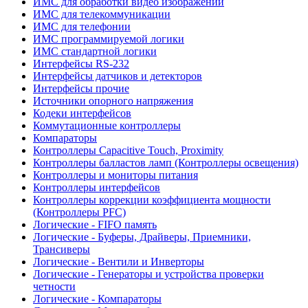
ИМС для обработки видео изображений
ИМС для телекоммуникации
ИМС для телефонии
ИМС программируемой логики
ИМС стандартной логики
Интерфейсы RS-232
Интерфейсы датчиков и детекторов
Интерфейсы прочие
Источники опорного напряжения
Кодеки интерфейсов
Коммутационные контроллеры
Компараторы
Контроллеры Capacitive Touch, Proximity
Контроллеры балластов ламп (Контроллеры освещения)
Контроллеры и мониторы питания
Контроллеры интерфейсов
Контроллеры коррекции коэффициента мощности
(Контроллеры PFC)
Логические - FIFO память
Логические - Буферы, Драйверы, Приемники,
Трансиверы
Логические - Вентили и Инверторы
Логические - Генераторы и устройства проверки
четности
Логические - Компараторы