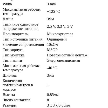
Width
3 mm
Максимальная рабочая
+125 °C
температура
Длина
3мм
Типичное одиночное
2.5 V, 3.3 V, 5 V
напряжение питания
Производитель
Микрокристалл
Тип источника питания
Одинарный
Значение сопротивления
10кОм
Тип корпуса
MSOP
Тип монтажа
Поверхностный монтаж
Тип памяти
Энергонезависимая
Минимальная рабочая
-40 °C
температура
Ширина
3мм
Количество
потенциометров в
1
корпусе
Высота
0.85мм
Число контактов
8
Размеры
3 x 3 x 0.85мм