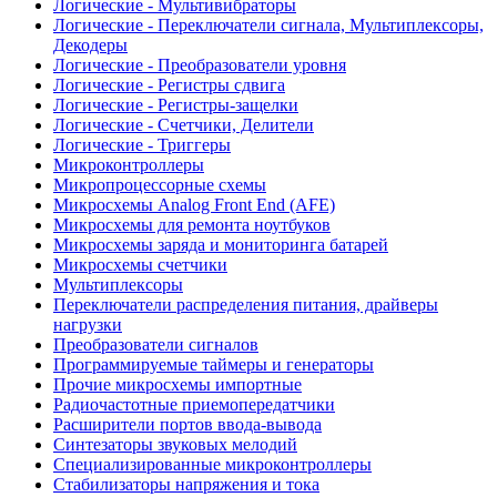
Логические - Мультивибраторы
Логические - Переключатели сигнала, Мультиплексоры,
Декодеры
Логические - Преобразователи уровня
Логические - Регистры сдвига
Логические - Регистры-защелки
Логические - Счетчики, Делители
Логические - Триггеры
Микроконтроллеры
Микропроцессорные схемы
Микросхемы Analog Front End (AFE)
Микросхемы для ремонта ноутбуков
Микросхемы заряда и мониторинга батарей
Микросхемы счетчики
Мультиплексоры
Переключатели распределения питания, драйверы
нагрузки
Преобразователи сигналов
Программируемые таймеры и генераторы
Прочие микросхемы импортные
Радиочастотные приемопередатчики
Расширители портов ввода-вывода
Синтезаторы звуковых мелодий
Специализированные микроконтроллеры
Стабилизаторы напряжения и тока