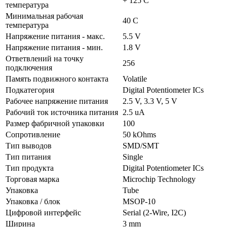
+ 125 C
температура
Минимальная рабочая
40 C
температура
Напряжение питания - макс.
5.5 V
Напряжение питания - мин.
1.8 V
Ответвлений на точку
256
подключения
Память подвижного контакта
Volatile
Подкатегория
Digital Potentiometer ICs
Рабочее напряжение питания
2.5 V, 3.3 V, 5 V
Рабочий ток источника питания
2.5 uA
Размер фабричной упаковки
100
Сопротивление
50 kOhms
Тип выводов
SMD/SMT
Тип питания
Single
Тип продукта
Digital Potentiometer ICs
Торговая марка
Microchip Technology
Упаковка
Tube
Упаковка / блок
MSOP-10
Цифровой интерфейс
Serial (2-Wire, I2C)
Ширина
3 mm