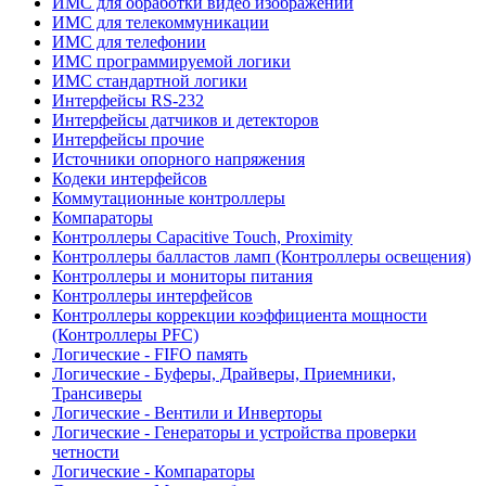
ИМС для обработки видео изображений
ИМС для телекоммуникации
ИМС для телефонии
ИМС программируемой логики
ИМС стандартной логики
Интерфейсы RS-232
Интерфейсы датчиков и детекторов
Интерфейсы прочие
Источники опорного напряжения
Кодеки интерфейсов
Коммутационные контроллеры
Компараторы
Контроллеры Capacitive Touch, Proximity
Контроллеры балластов ламп (Контроллеры освещения)
Контроллеры и мониторы питания
Контроллеры интерфейсов
Контроллеры коррекции коэффициента мощности
(Контроллеры PFC)
Логические - FIFO память
Логические - Буферы, Драйверы, Приемники,
Трансиверы
Логические - Вентили и Инверторы
Логические - Генераторы и устройства проверки
четности
Логические - Компараторы