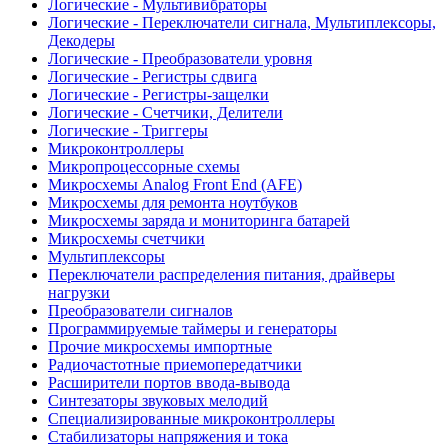
Логические - Мультивибраторы
Логические - Переключатели сигнала, Мультиплексоры,
Декодеры
Логические - Преобразователи уровня
Логические - Регистры сдвига
Логические - Регистры-защелки
Логические - Счетчики, Делители
Логические - Триггеры
Микроконтроллеры
Микропроцессорные схемы
Микросхемы Analog Front End (AFE)
Микросхемы для ремонта ноутбуков
Микросхемы заряда и мониторинга батарей
Микросхемы счетчики
Мультиплексоры
Переключатели распределения питания, драйверы
нагрузки
Преобразователи сигналов
Программируемые таймеры и генераторы
Прочие микросхемы импортные
Радиочастотные приемопередатчики
Расширители портов ввода-вывода
Синтезаторы звуковых мелодий
Специализированные микроконтроллеры
Стабилизаторы напряжения и тока