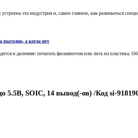
к устроена эта индустрия и, самое главное, как развиваться спец
 выгодно, а когда нет
ится к дилемме: печатать филаментом или лить из пластика. Оба
о 5.5В, SOIC, 14 вывод(-ов) /Код si-91819