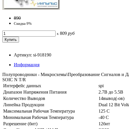
890
Скидка 9%
809
руб
x
Артикул: si-918190
Информация
Полупроводники - Микросхемы\Преобразование Сигналов и Д
SOIC N T/R
Интерфейс данных
spi
Диапазон Напряжения Питания
2.7В до 5.5В
Количество Выводов
14вывод(-ов)
Линейка Продукции
Dual 12 Bit Vol
Максимальная Рабочая Температура
125 C
Минимальная Рабочая Температура
-40 C
Разрешение (бит)
12бит