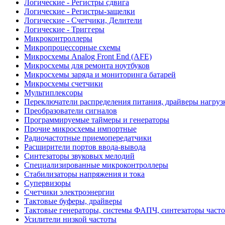
Логические - Регистры сдвига
Логические - Регистры-защелки
Логические - Счетчики, Делители
Логические - Триггеры
Микроконтроллеры
Микропроцессорные схемы
Микросхемы Analog Front End (AFE)
Микросхемы для ремонта ноутбуков
Микросхемы заряда и мониторинга батарей
Микросхемы счетчики
Мультиплексоры
Переключатели распределения питания, драйверы нагруз
Преобразователи сигналов
Программируемые таймеры и генераторы
Прочие микросхемы импортные
Радиочастотные приемопередатчики
Расширители портов ввода-вывода
Синтезаторы звуковых мелодий
Специализированные микроконтроллеры
Стабилизаторы напряжения и тока
Супервизоры
Счетчики электроэнергии
Тактовые буферы, драйверы
Тактовые генераторы, системы ФАПЧ, синтезаторы часто
Усилители низкой частоты