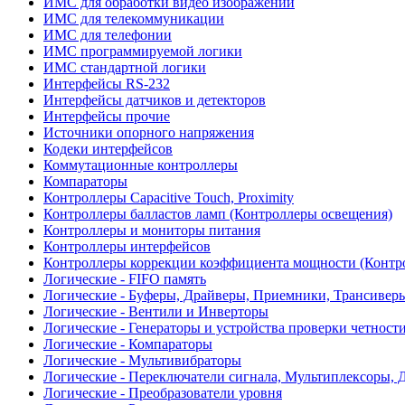
ИМС для обработки видео изображений
ИМС для телекоммуникации
ИМС для телефонии
ИМС программируемой логики
ИМС стандартной логики
Интерфейсы RS-232
Интерфейсы датчиков и детекторов
Интерфейсы прочие
Источники опорного напряжения
Кодеки интерфейсов
Коммутационные контроллеры
Компараторы
Контроллеры Capacitive Touch, Proximity
Контроллеры балластов ламп (Контроллеры освещения)
Контроллеры и мониторы питания
Контроллеры интерфейсов
Контроллеры коррекции коэффициента мощности (Контр
Логические - FIFO память
Логические - Буферы, Драйверы, Приемники, Трансивер
Логические - Вентили и Инверторы
Логические - Генераторы и устройства проверки четност
Логические - Компараторы
Логические - Мультивибраторы
Логические - Переключатели сигнала, Мультиплексоры, 
Логические - Преобразователи уровня