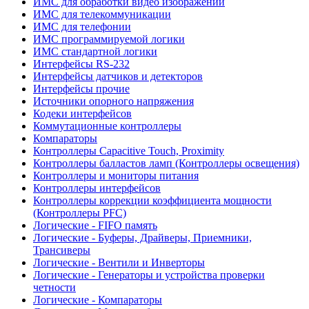
ИМС для обработки видео изображений
ИМС для телекоммуникации
ИМС для телефонии
ИМС программируемой логики
ИМС стандартной логики
Интерфейсы RS-232
Интерфейсы датчиков и детекторов
Интерфейсы прочие
Источники опорного напряжения
Кодеки интерфейсов
Коммутационные контроллеры
Компараторы
Контроллеры Capacitive Touch, Proximity
Контроллеры балластов ламп (Контроллеры освещения)
Контроллеры и мониторы питания
Контроллеры интерфейсов
Контроллеры коррекции коэффициента мощности
(Контроллеры PFC)
Логические - FIFO память
Логические - Буферы, Драйверы, Приемники,
Трансиверы
Логические - Вентили и Инверторы
Логические - Генераторы и устройства проверки
четности
Логические - Компараторы