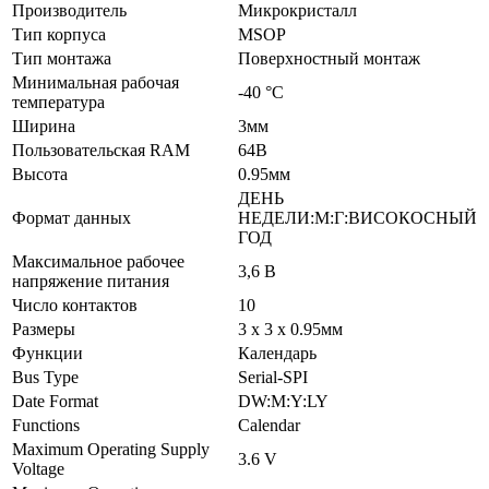
Производитель
Микрокристалл
Тип корпуса
MSOP
Тип монтажа
Поверхностный монтаж
Минимальная рабочая
-40 °C
температура
Ширина
3мм
Пользовательская RAM
64B
Высота
0.95мм
ДЕНЬ
Формат данных
НЕДЕЛИ:М:Г:ВИСОКОСНЫЙ
ГОД
Максимальное рабочее
3,6 В
напряжение питания
Число контактов
10
Размеры
3 x 3 x 0.95мм
Функции
Календарь
Bus Type
Serial-SPI
Date Format
DW:M:Y:LY
Functions
Calendar
Maximum Operating Supply
3.6 V
Voltage