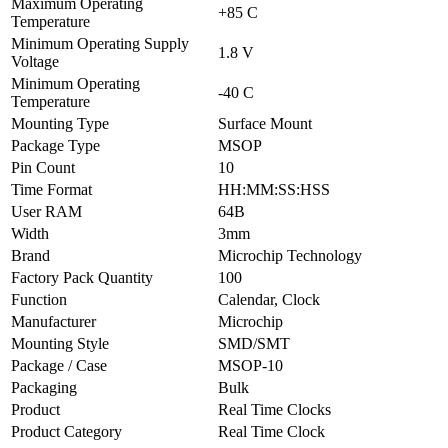
Maximum Operating
+85 C
Temperature
Minimum Operating Supply
1.8 V
Voltage
Minimum Operating
-40 C
Temperature
Mounting Type
Surface Mount
Package Type
MSOP
Pin Count
10
Time Format
HH:MM:SS:HSS
User RAM
64B
Width
3mm
Brand
Microchip Technology
Factory Pack Quantity
100
Function
Calendar, Clock
Manufacturer
Microchip
Mounting Style
SMD/SMT
Package / Case
MSOP-10
Packaging
Bulk
Product
Real Time Clocks
Product Category
Real Time Clock