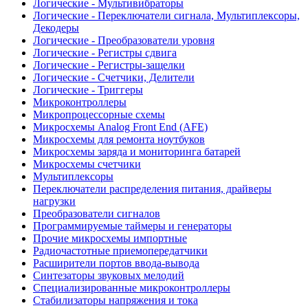
Логические - Мультивибраторы
Логические - Переключатели сигнала, Мультиплексоры,
Декодеры
Логические - Преобразователи уровня
Логические - Регистры сдвига
Логические - Регистры-защелки
Логические - Счетчики, Делители
Логические - Триггеры
Микроконтроллеры
Микропроцессорные схемы
Микросхемы Analog Front End (AFE)
Микросхемы для ремонта ноутбуков
Микросхемы заряда и мониторинга батарей
Микросхемы счетчики
Мультиплексоры
Переключатели распределения питания, драйверы
нагрузки
Преобразователи сигналов
Программируемые таймеры и генераторы
Прочие микросхемы импортные
Радиочастотные приемопередатчики
Расширители портов ввода-вывода
Синтезаторы звуковых мелодий
Специализированные микроконтроллеры
Стабилизаторы напряжения и тока