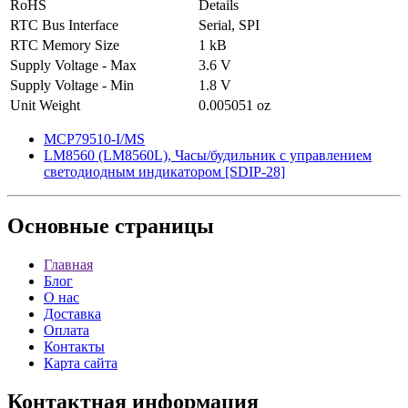
RoHS
Details
RTC Bus Interface
Serial, SPI
RTC Memory Size
1 kB
Supply Voltage - Max
3.6 V
Supply Voltage - Min
1.8 V
Unit Weight
0.005051 oz
MCP79510-I/MS
LM8560 (LM8560L), Часы/будильник с управлением
светодиодным индикатором [SDIP-28]
Основные
страницы
Главная
Блог
О нас
Доставка
Оплата
Контакты
Карта сайта
Контактная
информация