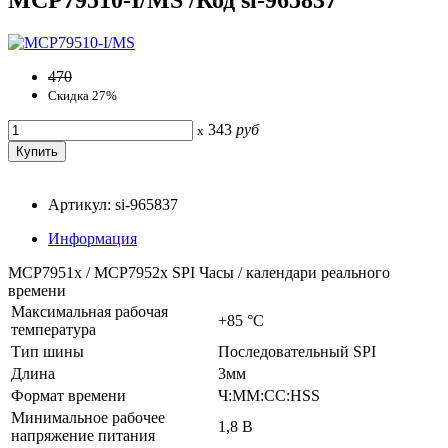
470
Скидка 27%
343
руб
x
Артикул: si-965837
Информация
MCP7951x / MCP7952x SPI Часы / календари реального
времени
Максимальная рабочая
+85 °C
температура
Тип шины
Последовательный SPI
Длина
3мм
Формат времени
Ч:ММ:СС:HSS
Минимальное рабочее
1,8 В
напряжение питания