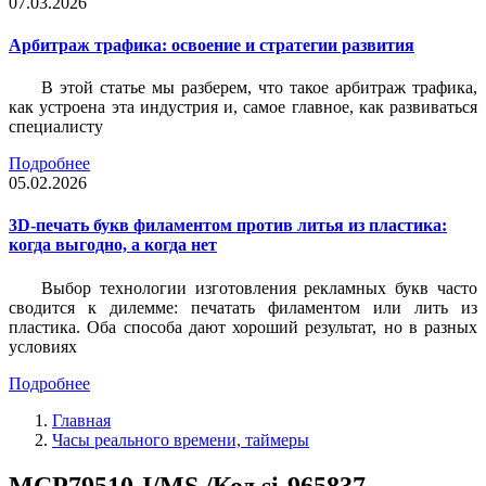
07.03.2026
Арбитраж трафика: освоение и стратегии развития
В этой статье мы разберем, что такое арбитраж трафика,
как устроена эта индустрия и, самое главное, как развиваться
специалисту
Подробнее
05.02.2026
3D-печать букв филаментом против литья из пластика:
когда выгодно, а когда нет
Выбор технологии изготовления рекламных букв часто
сводится к дилемме: печатать филаментом или лить из
пластика. Оба способа дают хороший результат, но в разных
условиях
Подробнее
Главная
Часы реального времени, таймеры
MCP79510-I/MS /Код si-965837