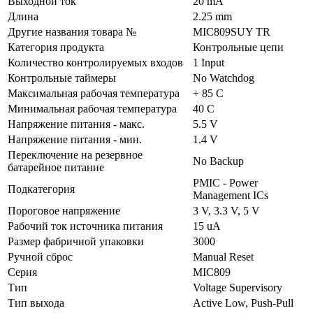
Выходной ток
20 mA
Длина
2.25 mm
Другие названия товара №
MIC809SUY TR
Категория продукта
Контрольные цепи
Количество контролируемых входов
1 Input
Контрольные таймеры
No Watchdog
Максимальная рабочая температура
+ 85 C
Минимальная рабочая температура
40 C
Напряжение питания - макс.
5.5 V
Напряжение питания - мин.
1.4 V
Переключение на резервное
No Backup
батарейное питание
PMIC - Power
Подкатегория
Management ICs
Пороговое напряжение
3 V, 3.3 V, 5 V
Рабочий ток источника питания
15 uA
Размер фабричной упаковки
3000
Ручной сброс
Manual Reset
Серия
MIC809
Тип
Voltage Supervisory
Тип выхода
Active Low, Push-Pull