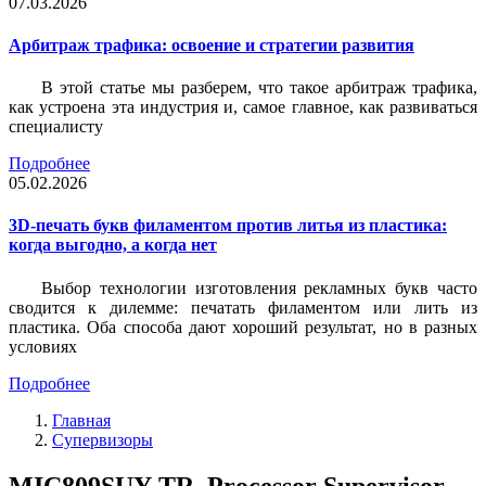
07.03.2026
Арбитраж трафика: освоение и стратегии развития
В этой статье мы разберем, что такое арбитраж трафика,
как устроена эта индустрия и, самое главное, как развиваться
специалисту
Подробнее
05.02.2026
3D-печать букв филаментом против литья из пластика:
когда выгодно, а когда нет
Выбор технологии изготовления рекламных букв часто
сводится к дилемме: печатать филаментом или лить из
пластика. Оба способа дают хороший результат, но в разных
условиях
Подробнее
Главная
Супервизоры
MIC809SUY-TR, Processor Supervisor