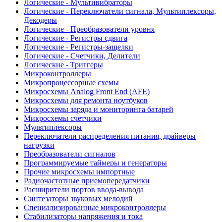
Логические - Мультивибраторы
Логические - Переключатели сигнала, Мультиплексоры,
Декодеры
Логические - Преобразователи уровня
Логические - Регистры сдвига
Логические - Регистры-защелки
Логические - Счетчики, Делители
Логические - Триггеры
Микроконтроллеры
Микропроцессорные схемы
Микросхемы Analog Front End (AFE)
Микросхемы для ремонта ноутбуков
Микросхемы заряда и мониторинга батарей
Микросхемы счетчики
Мультиплексоры
Переключатели распределения питания, драйверы
нагрузки
Преобразователи сигналов
Программируемые таймеры и генераторы
Прочие микросхемы импортные
Радиочастотные приемопередатчики
Расширители портов ввода-вывода
Синтезаторы звуковых мелодий
Специализированные микроконтроллеры
Стабилизаторы напряжения и тока