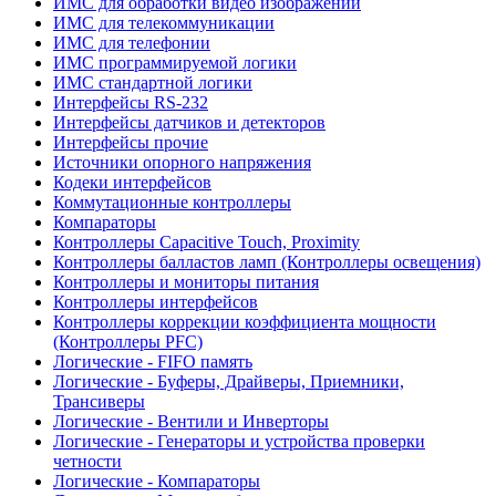
ИМС для обработки видео изображений
ИМС для телекоммуникации
ИМС для телефонии
ИМС программируемой логики
ИМС стандартной логики
Интерфейсы RS-232
Интерфейсы датчиков и детекторов
Интерфейсы прочие
Источники опорного напряжения
Кодеки интерфейсов
Коммутационные контроллеры
Компараторы
Контроллеры Capacitive Touch, Proximity
Контроллеры балластов ламп (Контроллеры освещения)
Контроллеры и мониторы питания
Контроллеры интерфейсов
Контроллеры коррекции коэффициента мощности
(Контроллеры PFC)
Логические - FIFO память
Логические - Буферы, Драйверы, Приемники,
Трансиверы
Логические - Вентили и Инверторы
Логические - Генераторы и устройства проверки
четности
Логические - Компараторы