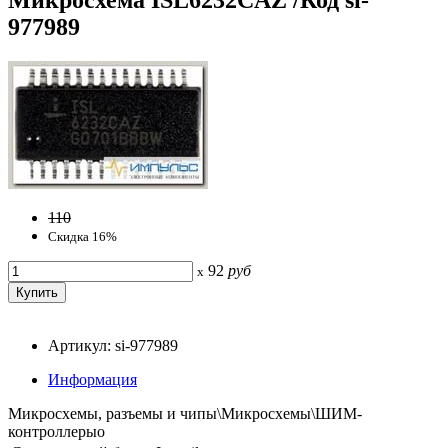
977989
110
Скидка 16%
92
руб
x
Артикул: si-977989
Информация
Микросхемы, разъемы и чипы\Микросхемы\ШИМ-
контроллерыо