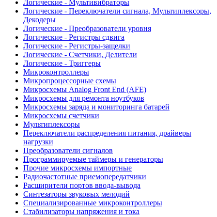
Логические - Мультивибраторы
Логические - Переключатели сигнала, Мультиплексоры,
Декодеры
Логические - Преобразователи уровня
Логические - Регистры сдвига
Логические - Регистры-защелки
Логические - Счетчики, Делители
Логические - Триггеры
Микроконтроллеры
Микропроцессорные схемы
Микросхемы Analog Front End (AFE)
Микросхемы для ремонта ноутбуков
Микросхемы заряда и мониторинга батарей
Микросхемы счетчики
Мультиплексоры
Переключатели распределения питания, драйверы
нагрузки
Преобразователи сигналов
Программируемые таймеры и генераторы
Прочие микросхемы импортные
Радиочастотные приемопередатчики
Расширители портов ввода-вывода
Синтезаторы звуковых мелодий
Специализированные микроконтроллеры
Стабилизаторы напряжения и тока