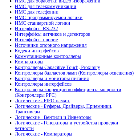
ИМС для обработки видео изображений
ИМС для телекоммуникации
ИМС для телефонии
ИМС программируемой логики
ИМС стандартной логики
Интерфейсы RS-232
Интерфейсы датчиков и детекторов
Интерфейсы прочие
Источники опорного напряжения
Кодеки интерфейсов
Коммутационные контроллеры
Компараторы
Контроллеры Capacitive Touch, Proximity
Контроллеры балластов ламп (Контроллеры освещения)
Контроллеры и мониторы питания
Контроллеры интерфейсов
Контроллеры коррекции коэффициента мощности
(Контроллеры PFC)
Логические - FIFO память
Логические - Буферы, Драйверы, Приемники,
Трансиверы
Логические - Вентили и Инверторы
Логические - Генераторы и устройства проверки
четности
Логические - Компараторы