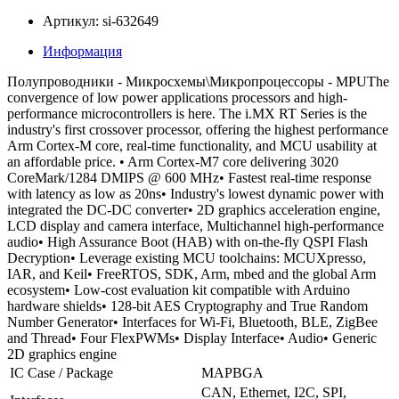
Артикул: si-632649
Информация
Полупроводники - Микросхемы\Микропроцессоры - MPUThe
convergence of low power applications processors and high-
performance microcontrollers is here. The i.MX RT Series is the
industry's first crossover processor, offering the highest performance
Arm Cortex-M core, real-time functionality, and MCU usability at
an affordable price. • Arm Cortex-M7 core delivering 3020
CoreMark/1284 DMIPS @ 600 MHz• Fastest real-time response
with latency as low as 20ns• Industry's lowest dynamic power with
integrated the DC-DC converter• 2D graphics acceleration engine,
LCD display and camera interface, Multichannel high-performance
audio• High Assurance Boot (HAB) with on-the-fly QSPI Flash
Decryption• Leverage existing MCU toolchains: MCUXpresso,
IAR, and Keil• FreeRTOS, SDK, Arm, mbed and the global Arm
ecosystem• Low-cost evaluation kit compatible with Arduino
hardware shields• 128-bit AES Cryptography and True Random
Number Generator• Interfaces for Wi-Fi, Bluetooth, BLE, ZigBee
and Thread• Four FlexPWMs• Display Interface• Audio• Generic
2D graphics engine
IC Case / Package
MAPBGA
CAN, Ethernet, I2C, SPI,