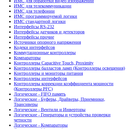
ИМС для обработки видео изображений
ИМС для телекоммуникации
ИМС для телефонии
ИМС программируемой логики
ИМС стандартной логики
Интерфейсы RS-232
Интерфейсы датчиков и детекторов
Интерфейсы прочие
Источники опорного напряжения
Кодеки интерфейсов
Коммутационные контроллеры
Компараторы
Контроллеры Capacitive Touch, Proximity
Контроллеры балластов ламп (Контроллеры освещения)
Контроллеры и мониторы питания
Контроллеры интерфейсов
Контроллеры коррекции коэффициента мощности
(Контроллеры PFC)
Логические - FIFO память
Логические - Буферы, Драйверы, Приемники,
Трансиверы
Логические - Вентили и Инверторы
Логические - Генераторы и устройства проверки
четности
Логические - Компараторы