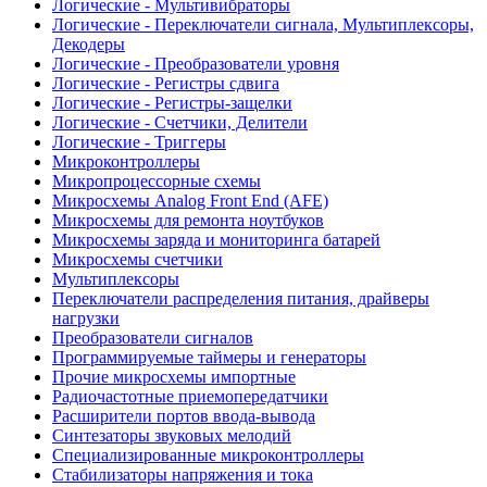
Логические - Мультивибраторы
Логические - Переключатели сигнала, Мультиплексоры,
Декодеры
Логические - Преобразователи уровня
Логические - Регистры сдвига
Логические - Регистры-защелки
Логические - Счетчики, Делители
Логические - Триггеры
Микроконтроллеры
Микропроцессорные схемы
Микросхемы Analog Front End (AFE)
Микросхемы для ремонта ноутбуков
Микросхемы заряда и мониторинга батарей
Микросхемы счетчики
Мультиплексоры
Переключатели распределения питания, драйверы
нагрузки
Преобразователи сигналов
Программируемые таймеры и генераторы
Прочие микросхемы импортные
Радиочастотные приемопередатчики
Расширители портов ввода-вывода
Синтезаторы звуковых мелодий
Специализированные микроконтроллеры
Стабилизаторы напряжения и тока