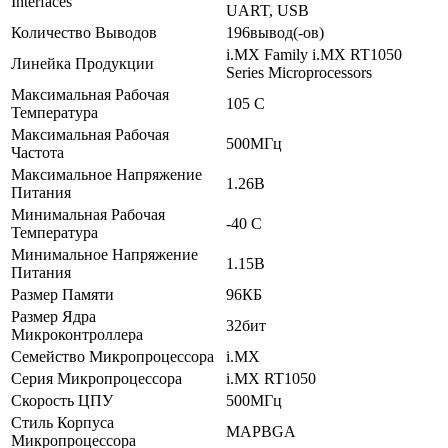
Interfaces
UART, USB
Количество Выводов
196вывод(-ов)
i.MX Family i.MX RT1050
Линейка Продукции
Series Microprocessors
Максимальная Рабочая
105 C
Температура
Максимальная Рабочая
500МГц
Частота
Максимальное Напряжение
1.26В
Питания
Минимальная Рабочая
-40 C
Температура
Минимальное Напряжение
1.15В
Питания
Размер Памяти
96КБ
Размер Ядра
32бит
Микроконтроллера
Семейство Микропроцессора
i.MX
Серия Микропроцессора
i.MX RT1050
Скорость ЦПУ
500МГц
Стиль Корпуса
MAPBGA
Микропроцессора