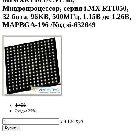
Микропроцессор, серия i.MX RT1050,
32 бита, 96KB, 500МГц, 1.15В до 1.26В,
MAPBGA-196 /Код si-632649
4 400
Скидка 29%
3 124
руб
x