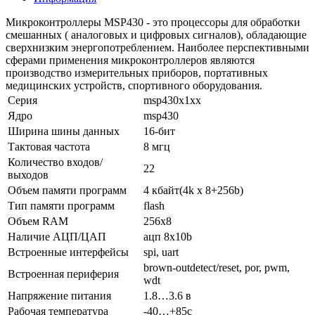
Микроконтроллеры MSP430 - это процессоры для обработки
смешанных ( аналоговых и цифровых сигналов), обладающие
сверхнизким энергопотреблением. Наиболее перспективными
сферами применения микроконтроллеров являются
производство измерительных приборов, портативных
медицинских устройств, спортивного оборудования.
Серия
msp430x1xx
Ядро
msp430
Ширина шины данных
16-бит
Тактовая частота
8 мгц
Количество входов/
22
выходов
Объем памяти программ
4 кбайт(4k x 8+256b)
Тип памяти программ
flash
Объем RAM
256x8
Наличие АЦП/ЦАП
ацп 8x10b
Встроенные интерфейсы
spi, uart
brown-outdetect/reset, por, pwm,
Встроенная периферия
wdt
Напряжение питания
1.8…3.6 в
Рабочая температура
-40…+85c