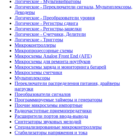
Логические - Мультивибраторы
Логические - Переключатели сигнала, Мультиплексоры,
Декодеры
Логические - Преобразователи уровня
Логические - Регистры сдвига
Логические - Регистры-защелки
Логические - Счетчики, Делители
Логические - Триггеры
Микроконтроллеры
Микропроцессорные схемы
Микросхемы Analog Front End (AFE)
Микросхемы для ремонта ноутбуков
Микросхемы заряда и мониторинга батарей
Микросхемы счетчики
Мультиплексоры
Переключатели распределения питания, драйверы
нагрузки
Преобразователи сигналов
Программируемые таймеры и генераторы
Прочие микросхемы импортные
Радиочастотные приемопередатчики
Расширители портов ввода-вывода
Синтезаторы звуковых мелодий
Специализированные микроконтроллеры
Стабилизаторы напряжения и тока