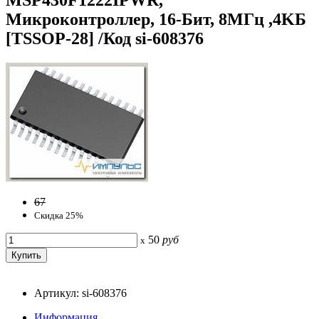
Микроконтроллер, 16-Бит, 8MГц ,4KБ
[TSSOP-28] /Код si-608376
67
Скидка 25%
50
руб
x
Артикул: si-608376
Информация