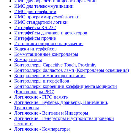
ИМС для обработки видео изображений
ИМС для телекоммуникации
ИМС для телефонии
ИМС программируемой логики
ИМС стандартной логики
Интерфейсы RS-232
Интерфейсы датчиков и детекторов
Интерфейсы прочие
Источники опорного напряжения
Кодеки интерфейсов
Коммутационные контроллеры
Компараторы
Контроллеры Capacitive Touch, Proximity
Контроллеры балластов ламп (Контроллеры освещения)
Контроллеры и мониторы питания
Контроллеры интерфейсов
Контроллеры коррекции коэффициента мощности
(Контроллеры PFC)
Логические - FIFO память
Логические - Буферы, Драйверы, Приемники,
Трансиверы
Логические - Вентили и Инверторы
Логические - Генераторы и устройства проверки
четности
Логические - Компараторы