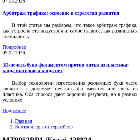
07.03.2026
Арбитраж трафика: освоение и стратегии развития
В этой статье мы разберем, что такое арбитраж трафика,
как устроена эта индустрия и, самое главное, как развиваться
специалисту
Подробнее
05.02.2026
3D-печать букв филаментом против литья из пластика:
когда выгодно, а когда нет
Выбор технологии изготовления рекламных букв часто
сводится к дилемме: печатать филаментом или лить из
пластика. Оба способа дают хороший результат, но в разных
условиях
Подробнее
Главная
Контроллеры интерфейсов
MT8952BP1 /Код si-428824