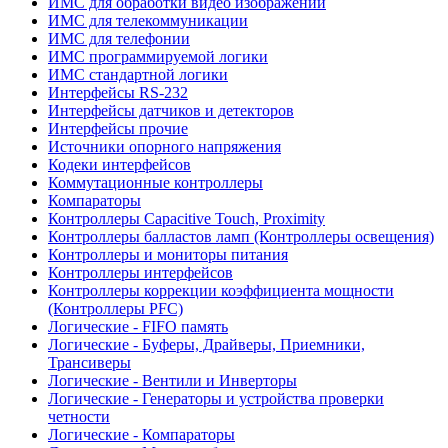
ИМС для обработки видео изображений
ИМС для телекоммуникации
ИМС для телефонии
ИМС программируемой логики
ИМС стандартной логики
Интерфейсы RS-232
Интерфейсы датчиков и детекторов
Интерфейсы прочие
Источники опорного напряжения
Кодеки интерфейсов
Коммутационные контроллеры
Компараторы
Контроллеры Capacitive Touch, Proximity
Контроллеры балластов ламп (Контроллеры освещения)
Контроллеры и мониторы питания
Контроллеры интерфейсов
Контроллеры коррекции коэффициента мощности
(Контроллеры PFC)
Логические - FIFO память
Логические - Буферы, Драйверы, Приемники,
Трансиверы
Логические - Вентили и Инверторы
Логические - Генераторы и устройства проверки
четности
Логические - Компараторы