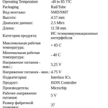
Operating Temperature
-40 to 85 ??C
Packaging
Rail/Tube
Вид монтажа:
SMD/SMT
Высота:
4.57 mm
Диапазон данных:
2.5 Mb/s
Длина:
11.58 mm
ИС телекоммуникационных
Категория продукта:
интерфейсов
Максимальная рабочая
+ 85 C
температура:
Минимальная рабочая
- 40 C
температура:
Напряжение питания -
5.25 V
макс.:
Напряжение питания - мин.:
4.75 V
Подкатегория:
Interface ICs
Продукт:
ISDN Controller
Производитель:
Microchip
Рабочее напряжение
5 V
питания:
Размер фабричной
37
упаковки: