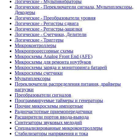
Логические - Мультивибраторы
Логические - Переключатели сигнала, Мультиплексоры,
Декодеры
Логические - Преобразователи уровня
Логические - Регистры сдвига
Логические - Регистры-защелки
Логические - Счетчики, Делители
Логические - Триггеры
Микроконтроллеры
Микропроцессорные схемы
Микросхемы Analog Front End (AFE)
Микросхемы для ремонта ноутбуков
Микросхемы заряда и мониторинга батарей
Микросхемы счетчики
Мультиплексоры
Переключатели распределения питания, драйверы
нагрузки
Преобразователи сигналов
Программируемые таймеры и генераторы
Прочие микросхемы импортные
Радиочастотные приемопередатчики
Расширители портов ввода-вывода
Синтезаторы звуковых мелодий
Специализированные микроконтроллеры
Стабилизаторы напряжения и тока