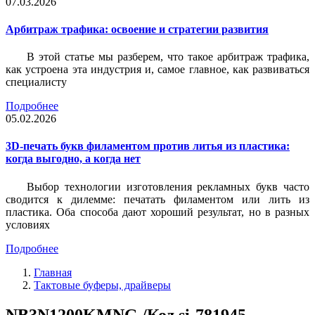
07.03.2026
Арбитраж трафика: освоение и стратегии развития
В этой статье мы разберем, что такое арбитраж трафика,
как устроена эта индустрия и, самое главное, как развиваться
специалисту
Подробнее
05.02.2026
3D-печать букв филаментом против литья из пластика:
когда выгодно, а когда нет
Выбор технологии изготовления рекламных букв часто
сводится к дилемме: печатать филаментом или лить из
пластика. Оба способа дают хороший результат, но в разных
условиях
Подробнее
Главная
Тактовые буферы, драйверы
NB3N1200KMNG /Код si-781945