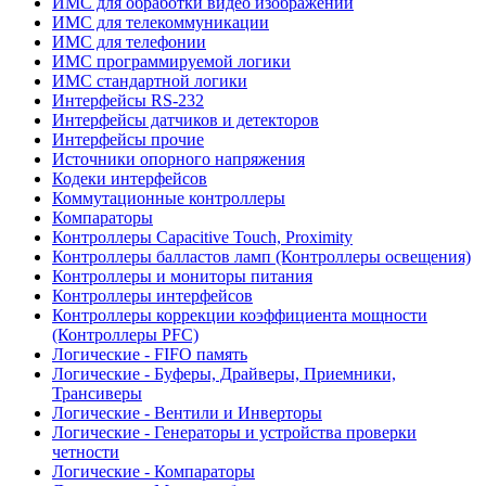
ИМС для обработки видео изображений
ИМС для телекоммуникации
ИМС для телефонии
ИМС программируемой логики
ИМС стандартной логики
Интерфейсы RS-232
Интерфейсы датчиков и детекторов
Интерфейсы прочие
Источники опорного напряжения
Кодеки интерфейсов
Коммутационные контроллеры
Компараторы
Контроллеры Capacitive Touch, Proximity
Контроллеры балластов ламп (Контроллеры освещения)
Контроллеры и мониторы питания
Контроллеры интерфейсов
Контроллеры коррекции коэффициента мощности
(Контроллеры PFC)
Логические - FIFO память
Логические - Буферы, Драйверы, Приемники,
Трансиверы
Логические - Вентили и Инверторы
Логические - Генераторы и устройства проверки
четности
Логические - Компараторы