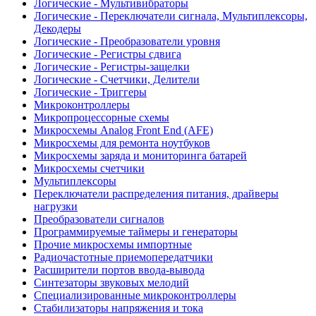
Логические - Мультивибраторы
Логические - Переключатели сигнала, Мультиплексоры,
Декодеры
Логические - Преобразователи уровня
Логические - Регистры сдвига
Логические - Регистры-защелки
Логические - Счетчики, Делители
Логические - Триггеры
Микроконтроллеры
Микропроцессорные схемы
Микросхемы Analog Front End (AFE)
Микросхемы для ремонта ноутбуков
Микросхемы заряда и мониторинга батарей
Микросхемы счетчики
Мультиплексоры
Переключатели распределения питания, драйверы
нагрузки
Преобразователи сигналов
Программируемые таймеры и генераторы
Прочие микросхемы импортные
Радиочастотные приемопередатчики
Расширители портов ввода-вывода
Синтезаторы звуковых мелодий
Специализированные микроконтроллеры
Стабилизаторы напряжения и тока