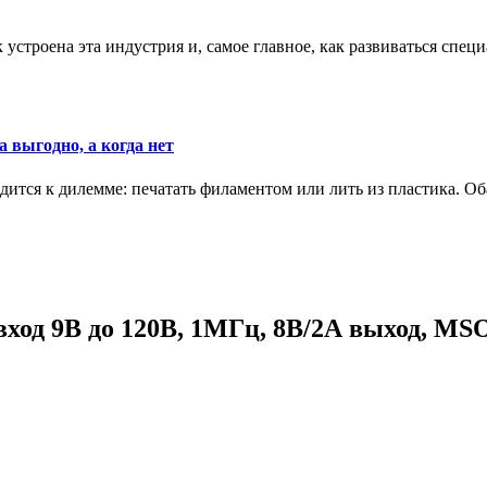
к устроена эта индустрия и, самое главное, как развиваться спец
 выгодно, а когда нет
ится к дилемме: печатать филаментом или лить из пластика. Оба
 9В до 120В, 1МГц, 8В/2А выход, MSOP