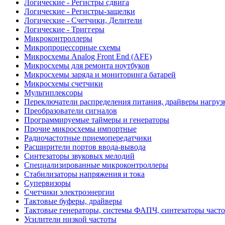
Логические - Регистры сдвига
Логические - Регистры-защелки
Логические - Счетчики, Делители
Логические - Триггеры
Микроконтроллеры
Микропроцессорные схемы
Микросхемы Analog Front End (AFE)
Микросхемы для ремонта ноутбуков
Микросхемы заряда и мониторинга батарей
Микросхемы счетчики
Мультиплексоры
Переключатели распределения питания, драйверы нагруз
Преобразователи сигналов
Программируемые таймеры и генераторы
Прочие микросхемы импортные
Радиочастотные приемопередатчики
Расширители портов ввода-вывода
Синтезаторы звуковых мелодий
Специализированные микроконтроллеры
Стабилизаторы напряжения и тока
Супервизоры
Счетчики электроэнергии
Тактовые буферы, драйверы
Тактовые генераторы, системы ФАПЧ, синтезаторы часто
Усилители низкой частоты