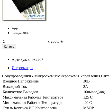
400
Скидка 30%
280
руб
x
Артикул: si-982267
Информация
Полупроводники - Микросхемы\Микросхемы Управления Пи
Входное Напряжение
30В
Выходной Ток
2А
Количество Выводов
10вывод(-ов)
Максимальная Рабочая Температура
125 C
Минимальная Рабочая Температура
-40 C
Стиль Корпуса ИС Контроллера
MSOP