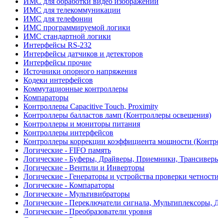
ИМС для обработки видео изображений
ИМС для телекоммуникации
ИМС для телефонии
ИМС программируемой логики
ИМС стандартной логики
Интерфейсы RS-232
Интерфейсы датчиков и детекторов
Интерфейсы прочие
Источники опорного напряжения
Кодеки интерфейсов
Коммутационные контроллеры
Компараторы
Контроллеры Capacitive Touch, Proximity
Контроллеры балластов ламп (Контроллеры освещения)
Контроллеры и мониторы питания
Контроллеры интерфейсов
Контроллеры коррекции коэффициента мощности (Контр
Логические - FIFO память
Логические - Буферы, Драйверы, Приемники, Трансивер
Логические - Вентили и Инверторы
Логические - Генераторы и устройства проверки четност
Логические - Компараторы
Логические - Мультивибраторы
Логические - Переключатели сигнала, Мультиплексоры, 
Логические - Преобразователи уровня