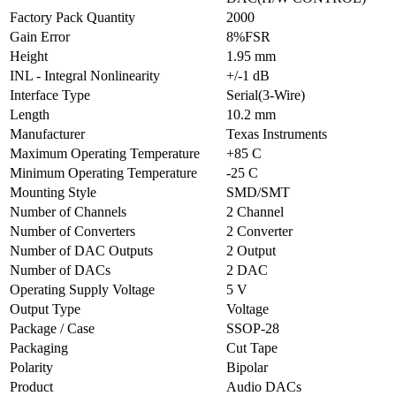
Factory Pack Quantity
2000
Gain Error
8%FSR
Height
1.95 mm
INL - Integral Nonlinearity
+/-1 dB
Interface Type
Serial(3-Wire)
Length
10.2 mm
Manufacturer
Texas Instruments
Maximum Operating Temperature
+85 C
Minimum Operating Temperature
-25 C
Mounting Style
SMD/SMT
Number of Channels
2 Channel
Number of Converters
2 Converter
Number of DAC Outputs
2 Output
Number of DACs
2 DAC
Operating Supply Voltage
5 V
Output Type
Voltage
Package / Case
SSOP-28
Packaging
Cut Tape
Polarity
Bipolar
Product
Audio DACs