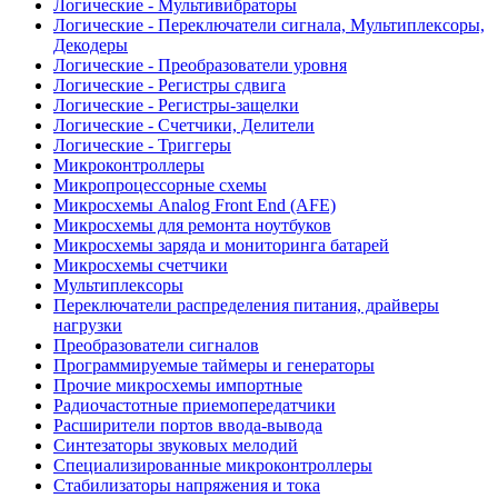
Логические - Мультивибраторы
Логические - Переключатели сигнала, Мультиплексоры,
Декодеры
Логические - Преобразователи уровня
Логические - Регистры сдвига
Логические - Регистры-защелки
Логические - Счетчики, Делители
Логические - Триггеры
Микроконтроллеры
Микропроцессорные схемы
Микросхемы Analog Front End (AFE)
Микросхемы для ремонта ноутбуков
Микросхемы заряда и мониторинга батарей
Микросхемы счетчики
Мультиплексоры
Переключатели распределения питания, драйверы
нагрузки
Преобразователи сигналов
Программируемые таймеры и генераторы
Прочие микросхемы импортные
Радиочастотные приемопередатчики
Расширители портов ввода-вывода
Синтезаторы звуковых мелодий
Специализированные микроконтроллеры
Стабилизаторы напряжения и тока