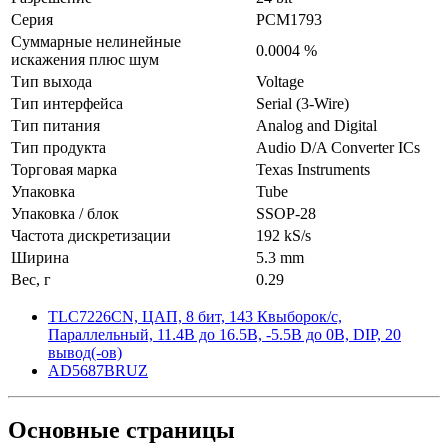
Серия
PCM1793
Суммарные нелинейные
0.0004 %
искажения плюс шум
Тип выхода
Voltage
Тип интерфейса
Serial (3-Wire)
Тип питания
Analog and Digital
Тип продукта
Audio D/A Converter ICs
Торговая марка
Texas Instruments
Упаковка
Tube
Упаковка / блок
SSOP-28
Частота дискретизации
192 kS/s
Ширина
5.3 mm
Вес, г
0.29
TLC7226CN, ЦАП, 8 бит, 143 Квыборок/с,
Параллельный, 11.4В до 16.5В, -5.5В до 0В, DIP, 20
вывод(-ов)
AD5687BRUZ
Основные
страницы