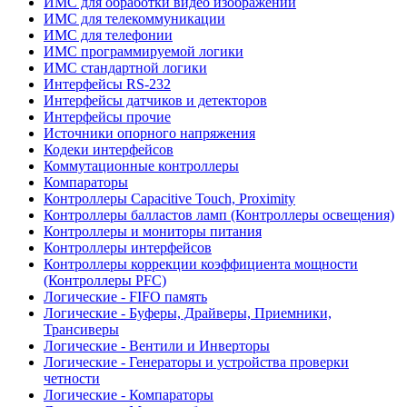
ИМС для обработки видео изображений
ИМС для телекоммуникации
ИМС для телефонии
ИМС программируемой логики
ИМС стандартной логики
Интерфейсы RS-232
Интерфейсы датчиков и детекторов
Интерфейсы прочие
Источники опорного напряжения
Кодеки интерфейсов
Коммутационные контроллеры
Компараторы
Контроллеры Capacitive Touch, Proximity
Контроллеры балластов ламп (Контроллеры освещения)
Контроллеры и мониторы питания
Контроллеры интерфейсов
Контроллеры коррекции коэффициента мощности
(Контроллеры PFC)
Логические - FIFO память
Логические - Буферы, Драйверы, Приемники,
Трансиверы
Логические - Вентили и Инверторы
Логические - Генераторы и устройства проверки
четности
Логические - Компараторы