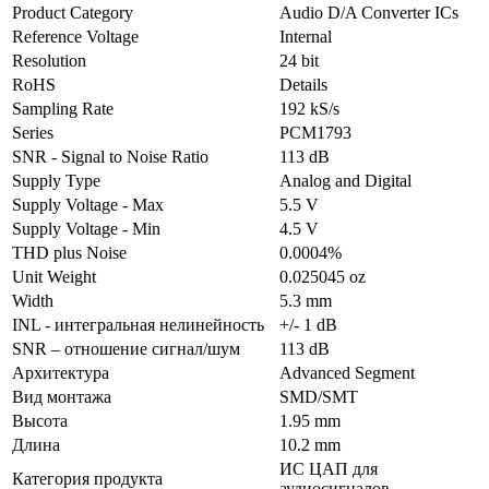
Product Category
Audio D/A Converter ICs
Reference Voltage
Internal
Resolution
24 bit
RoHS
Details
Sampling Rate
192 kS/s
Series
PCM1793
SNR - Signal to Noise Ratio
113 dB
Supply Type
Analog and Digital
Supply Voltage - Max
5.5 V
Supply Voltage - Min
4.5 V
THD plus Noise
0.0004%
Unit Weight
0.025045 oz
Width
5.3 mm
INL - интегральная нелинейность
+/- 1 dB
SNR – отношение сигнал/шум
113 dB
Архитектура
Advanced Segment
Вид монтажа
SMD/SMT
Высота
1.95 mm
Длина
10.2 mm
ИС ЦАП для
Категория продукта
аудиосигналов