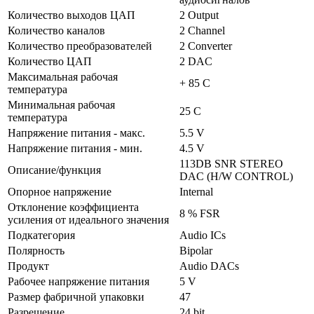
Количество выходов ЦАП
2 Output
Количество каналов
2 Channel
Количество преобразователей
2 Converter
Количество ЦАП
2 DAC
Максимальная рабочая
+ 85 C
температура
Минимальная рабочая
25 C
температура
Напряжение питания - макс.
5.5 V
Напряжение питания - мин.
4.5 V
113DB SNR STEREO
Описание/функция
DAC (H/W CONTROL)
Опорное напряжение
Internal
Отклонение коэффициента
8 % FSR
усиления от идеального значения
Подкатегория
Audio ICs
Полярность
Bipolar
Продукт
Audio DACs
Рабочее напряжение питания
5 V
Размер фабричной упаковки
47
Разрешение
24 bit