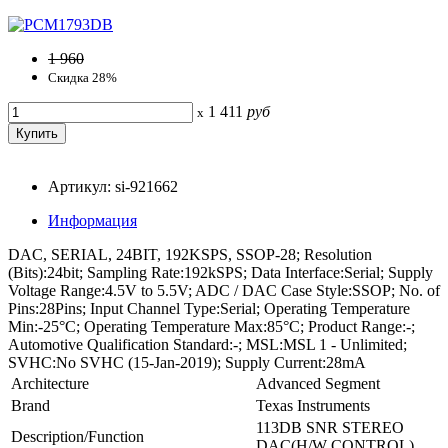
1 960
Скидка 28%
1 411
руб
x
Артикул: si-921662
Информация
DAC, SERIAL, 24BIT, 192KSPS, SSOP-28; Resolution
(Bits):24bit; Sampling Rate:192kSPS; Data Interface:Serial; Supply
Voltage Range:4.5V to 5.5V; ADC / DAC Case Style:SSOP; No. of
Pins:28Pins; Input Channel Type:Serial; Operating Temperature
Min:-25°C; Operating Temperature Max:85°C; Product Range:-;
Automotive Qualification Standard:-; MSL:MSL 1 - Unlimited;
SVHC:No SVHC (15-Jan-2019); Supply Current:28mA
Architecture
Advanced Segment
Brand
Texas Instruments
113DB SNR STEREO
Description/Function
DAC(H/W CONTROL)