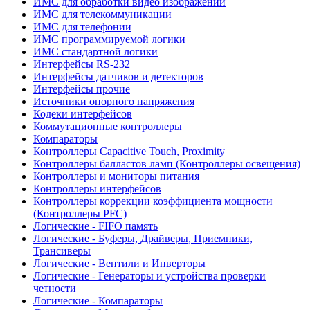
ИМС для обработки видео изображений
ИМС для телекоммуникации
ИМС для телефонии
ИМС программируемой логики
ИМС стандартной логики
Интерфейсы RS-232
Интерфейсы датчиков и детекторов
Интерфейсы прочие
Источники опорного напряжения
Кодеки интерфейсов
Коммутационные контроллеры
Компараторы
Контроллеры Capacitive Touch, Proximity
Контроллеры балластов ламп (Контроллеры освещения)
Контроллеры и мониторы питания
Контроллеры интерфейсов
Контроллеры коррекции коэффициента мощности
(Контроллеры PFC)
Логические - FIFO память
Логические - Буферы, Драйверы, Приемники,
Трансиверы
Логические - Вентили и Инверторы
Логические - Генераторы и устройства проверки
четности
Логические - Компараторы