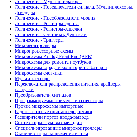
Логические - Мультивибраторы
Логические - Переключатели сигнала, Мультиплексоры,
Декодеры
Логические - Преобразователи уровня
Логические - Регистры сдвига
Логические - Регистры-защелки
Логические - Счетчики, Делители
Логические - Триггеры
Микроконтроллеры
Микропроцессорные схемы
Микросхемы Analog Front End (AFE)
Микросхемы для ремонта ноутбуков
Микросхемы заряда и мониторинга батарей
Микросхемы счетчики
Мультиплексоры
Переключатели распределения питания, драйверы
нагрузки
Преобразователи сигналов
Программируемые таймеры и генераторы
Прочие микросхемы импортные
Радиочастотные приемопередатчики
Расширители портов ввода-вывода
Синтезаторы звуковых мелодий
Специализированные микроконтроллеры
Стабилизаторы напряжения и тока