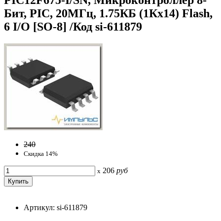
Бит, PIC, 20МГц, 1.75КБ (1Кx14) Flash,
6 I/O [SO-8] /Код si-611879
240
Скидка 14%
206
руб
x
Артикул: si-611879