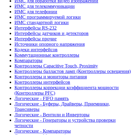
ИМС для обработки видео изображений
ИМС для телекоммуникации
ИМС для телефонии
ИМС программируемой логики
ИМС стандартной логики
Интерфейсы RS-232
Интерфейсы датчиков и детекторов
Интерфейсы прочие
Источники опорного напряжения
Кодеки интерфейсов
Коммутационные контроллеры
Компараторы
Контроллеры Capacitive Touch, Proximity
Контроллеры балластов ламп (Контроллеры освещения)
Контроллеры и мониторы питания
Контроллеры интерфейсов
Контроллеры коррекции коэффициента мощности
(Контроллеры PFC)
Логические - FIFO память
Логические - Буферы, Драйверы, Приемники,
Трансиверы
Логические - Вентили и Инверторы
Логические - Генераторы и устройства проверки
четности
Логические - Компараторы