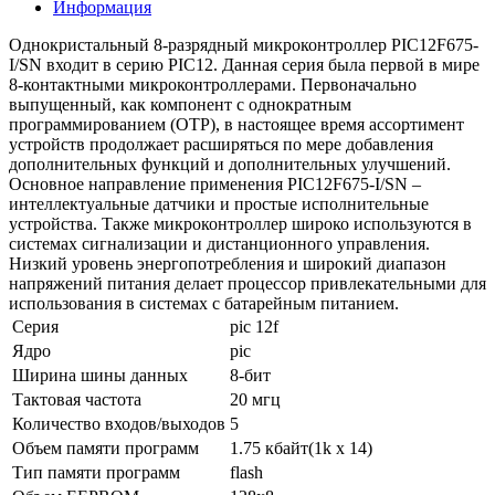
Информация
Однокристальный 8-разрядный микроконтроллер PIC12F675-
I/SN входит в серию PIC12. Данная серия была первой в мире
8-контактными микроконтроллерами. Первоначально
выпущенный, как компонент с однократным
программированием (OTP), в настоящее время ассортимент
устройств продолжает расширяться по мере добавления
дополнительных функций и дополнительных улучшений.
Основное направление применения PIC12F675-I/SN –
интеллектуальные датчики и простые исполнительные
устройства. Также микроконтроллер широко используются в
системах сигнализации и дистанционного управления.
Низкий уровень энергопотребления и широкий диапазон
напряжений питания делает процессор привлекательными для
использования в системах с батарейным питанием.
Серия
pic 12f
Ядро
pic
Ширина шины данных
8-бит
Тактовая частота
20 мгц
Количество входов/выходов
5
Объем памяти программ
1.75 кбайт(1k x 14)
Тип памяти программ
flash