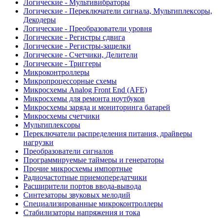
Логические - Мультивибраторы
Логические - Переключатели сигнала, Мультиплексоры,
Декодеры
Логические - Преобразователи уровня
Логические - Регистры сдвига
Логические - Регистры-защелки
Логические - Счетчики, Делители
Логические - Триггеры
Микроконтроллеры
Микропроцессорные схемы
Микросхемы Analog Front End (AFE)
Микросхемы для ремонта ноутбуков
Микросхемы заряда и мониторинга батарей
Микросхемы счетчики
Мультиплексоры
Переключатели распределения питания, драйверы
нагрузки
Преобразователи сигналов
Программируемые таймеры и генераторы
Прочие микросхемы импортные
Радиочастотные приемопередатчики
Расширители портов ввода-вывода
Синтезаторы звуковых мелодий
Специализированные микроконтроллеры
Стабилизаторы напряжения и тока