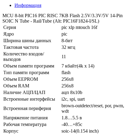
Информация
MCU 8-bit PIC16 PIC RISC 7KB Flash 2.5V/3.3V/5V 14-Pin
SOIC N Tube - Rail/Tube (Alt: PIC16F1824-I/SL)
Серия
pic xlp mtouch 16f
Ядро
pic
Ширина шины данных
8-бит
Тактовая частота
32 мгц
Количество входов/
11
выходов
Объем памяти программ
7 кбайт(4k x 14)
Тип памяти программ
flash
Объем EEPROM
256x8
Объем RAM
256x8
Наличие АЦП/ЦАП
ацп 8x10b
Встроенные интерфейсы
i2c, spi, uart
brown-outdetect/reset, por, pwm,
Встроенная периферия
wdt
Напряжение питания
1.8…5.5 в
Рабочая температура
-40…+85c
Корпус
soic-14(0.154 inch)