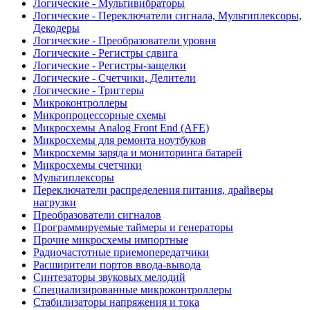
Логические - Мультивибраторы
Логические - Переключатели сигнала, Мультиплексоры,
Декодеры
Логические - Преобразователи уровня
Логические - Регистры сдвига
Логические - Регистры-защелки
Логические - Счетчики, Делители
Логические - Триггеры
Микроконтроллеры
Микропроцессорные схемы
Микросхемы Analog Front End (AFE)
Микросхемы для ремонта ноутбуков
Микросхемы заряда и мониторинга батарей
Микросхемы счетчики
Мультиплексоры
Переключатели распределения питания, драйверы
нагрузки
Преобразователи сигналов
Программируемые таймеры и генераторы
Прочие микросхемы импортные
Радиочастотные приемопередатчики
Расширители портов ввода-вывода
Синтезаторы звуковых мелодий
Специализированные микроконтроллеры
Стабилизаторы напряжения и тока