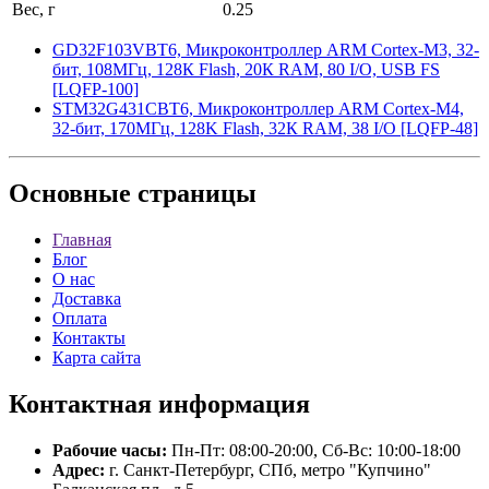
Вес, г
0.25
GD32F103VBT6, Микроконтроллер ARM Cortex-M3, 32-
бит, 108МГц, 128К Flash, 20К RAM, 80 I/O, USB FS
[LQFP-100]
STM32G431CBT6, Микроконтроллер ARM Cortex-M4,
32-бит, 170МГц, 128K Flash, 32К RAM, 38 I/O [LQFP-48]
Основные
страницы
Главная
Блог
О нас
Доставка
Оплата
Контакты
Карта сайта
Контактная
информация
Рабочие часы:
Пн-Пт: 08:00-20:00, Сб-Вс: 10:00-18:00
Адрес:
г. Санкт-Петербург, СПб, метро "Купчино"