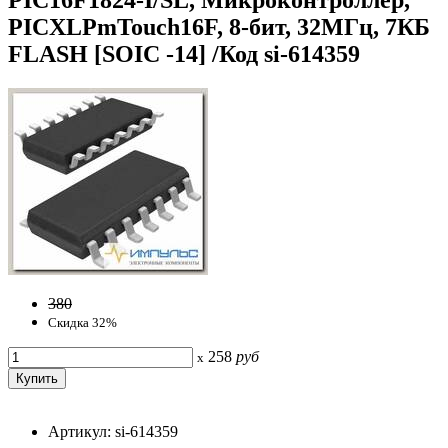
PICXLPmTouch16F, 8-бит, 32МГц, 7КБ
FLASH [SOIC -14] /Код si-614359
380
Скидка 32%
258
руб
x
Артикул: si-614359