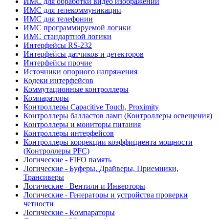
ИМС для обработки видео изображений
ИМС для телекоммуникации
ИМС для телефонии
ИМС программируемой логики
ИМС стандартной логики
Интерфейсы RS-232
Интерфейсы датчиков и детекторов
Интерфейсы прочие
Источники опорного напряжения
Кодеки интерфейсов
Коммутационные контроллеры
Компараторы
Контроллеры Capacitive Touch, Proximity
Контроллеры балластов ламп (Контроллеры освещения)
Контроллеры и мониторы питания
Контроллеры интерфейсов
Контроллеры коррекции коэффициента мощности
(Контроллеры PFC)
Логические - FIFO память
Логические - Буферы, Драйверы, Приемники,
Трансиверы
Логические - Вентили и Инверторы
Логические - Генераторы и устройства проверки
четности
Логические - Компараторы