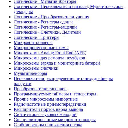
Логические - Мультивибраторы
Логические - Переключатели сигнала, Мультиплексоры,
Декодеры
Логические - Преобразователи уровня
Логические - Регистры сдвига
Логические - Регистры-защелки
Логические - Счетчики, Делители
Логические - Триггеры
Микроконтроллеры
Микропроцессорные схемы
Микросхемы Analog Front End (AFE)
Микросхемы для ремонта ноутбуков
Микросхемы заряда и мониторинга батарей
Микросхемы счетчики
Мультиплексоры
Переключатели распределения питания, драйверы
нагрузки
Преобразователи сигналов
Программируемые таймеры и генераторы
Прочие микросхемы импортные
Радиочастотные приемопередатчики
Расширители портов ввода-вывода
Синтезаторы звуковых мелодий
Специализированные микроконтроллеры
Стабилизаторы напряжения и тока