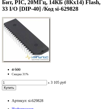
Бит, PIC, 20МГц, 14КБ (8Кx14) Flash,
33 I/O [DIP-40] /Код si-629828
4 500
Скидка 31%
3 105
руб
x
Артикул: si-629828
Информация