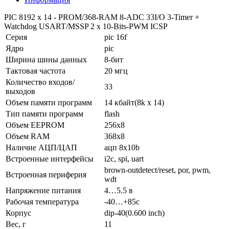
PIC 8192 x 14 - PROM/368-RAM 8-ADC 33I/O 3-Timer +
Watchdog USART/MSSP 2 x 10-Bits-PWM ICSP
Серия
pic 16f
Ядро
pic
Ширина шины данных
8-бит
Тактовая частота
20 мгц
Количество входов/
33
выходов
Объем памяти программ
14 кбайт(8k x 14)
Тип памяти программ
flash
Объем EEPROM
256x8
Объем RAM
368x8
Наличие АЦП/ЦАП
ацп 8x10b
Встроенные интерфейсы
i2c, spi, uart
brown-outdetect/reset, por, pwm,
Встроенная периферия
wdt
Напряжение питания
4…5.5 в
Рабочая температура
-40…+85c
Корпус
dip-40(0.600 inch)
Вес, г
11