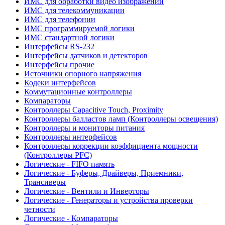
ИМС для обработки видео изображений
ИМС для телекоммуникации
ИМС для телефонии
ИМС программируемой логики
ИМС стандартной логики
Интерфейсы RS-232
Интерфейсы датчиков и детекторов
Интерфейсы прочие
Источники опорного напряжения
Кодеки интерфейсов
Коммутационные контроллеры
Компараторы
Контроллеры Capacitive Touch, Proximity
Контроллеры балластов ламп (Контроллеры освещения)
Контроллеры и мониторы питания
Контроллеры интерфейсов
Контроллеры коррекции коэффициента мощности
(Контроллеры PFC)
Логические - FIFO память
Логические - Буферы, Драйверы, Приемники,
Трансиверы
Логические - Вентили и Инверторы
Логические - Генераторы и устройства проверки
четности
Логические - Компараторы