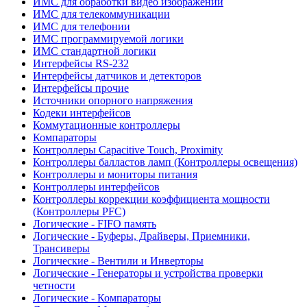
ИМС для обработки видео изображений
ИМС для телекоммуникации
ИМС для телефонии
ИМС программируемой логики
ИМС стандартной логики
Интерфейсы RS-232
Интерфейсы датчиков и детекторов
Интерфейсы прочие
Источники опорного напряжения
Кодеки интерфейсов
Коммутационные контроллеры
Компараторы
Контроллеры Capacitive Touch, Proximity
Контроллеры балластов ламп (Контроллеры освещения)
Контроллеры и мониторы питания
Контроллеры интерфейсов
Контроллеры коррекции коэффициента мощности
(Контроллеры PFC)
Логические - FIFO память
Логические - Буферы, Драйверы, Приемники,
Трансиверы
Логические - Вентили и Инверторы
Логические - Генераторы и устройства проверки
четности
Логические - Компараторы