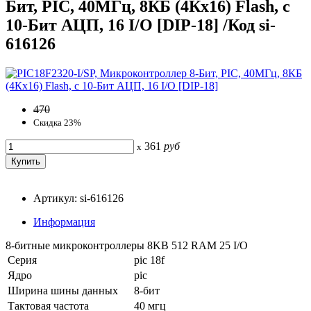
Бит, PIC, 40МГц, 8КБ (4Кx16) Flash, c
10-Бит АЦП, 16 I/O [DIP-18] /Код si-
616126
470
Скидка 23%
361
руб
x
Артикул: si-616126
Информация
8-битные микроконтроллеры 8KB 512 RAM 25 I/O
Серия
pic 18f
Ядро
pic
Ширина шины данных
8-бит
Тактовая частота
40 мгц