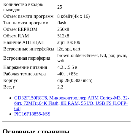
Количество входов/
25
выходов
Объем памяти программ
8 кбайт(4k x 16)
Тип памяти программ
flash
Объем EEPROM
256x8
Объем RAM
512x8
Наличие АЦП/ЦАП
ацп 10x10b
Встроенные интерфейсы
i2c, spi, uart
brown-outdetect/reset, lvd, por, pwm,
Встроенная периферия
wdt
Напряжение питания
4.2…5.5 в
Рабочая температура
-40…+85c
Корпус
dip-28(0.300 inch)
Вес, г
2.2
GD32F150R8T6, Микроконтроллер ARM Cortex-M3, 32-
бит, 72МГц,64K Flash, 8К RAM, 55 I/O, USB FS [LQFP-
64]
PIC16F18855-I/SS
Основные
страницы