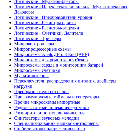
Логические - Мультивибраторы
Логические - Переключатели сигнала, Мультиплексоры,
Декодеры
Логические - Преобразователи уровня
Логические - Регистры сдвига
Логические - Регистры-защелки
Логические - Счетчики, Делители
Логические - Триггеры
Микроконтроллеры
Микропроцессорные схемы
Микросхемы Analog Front End (AFE)
Микросхемы для ремонта ноутбуков
Микросхемы заряда и мониторинга батарей
Микросхемы счетчики
Мультиплексоры
Переключатели распределения питания, драйверы
нагрузки
Преобразователи сигналов
Программируемые таймеры и генераторы
Прочие микросхемы импортные
Радиочастотные приемопередатчики
Расширители портов ввода-вывода
Синтезаторы звуковых мелодий
Специализированные микроконтроллеры
Стабилизаторы напряжения и тока