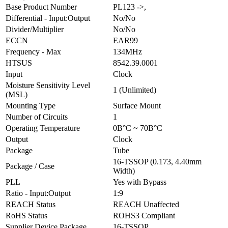
Base Product Number
PL123 ->,
Differential - Input:Output
No/No
Divider/Multiplier
No/No
ECCN
EAR99
Frequency - Max
134MHz
HTSUS
8542.39.0001
Input
Clock
Moisture Sensitivity Level
1 (Unlimited)
(MSL)
Mounting Type
Surface Mount
Number of Circuits
1
Operating Temperature
0В°C ~ 70В°C
Output
Clock
Package
Tube
16-TSSOP (0.173, 4.40mm
Package / Case
Width)
PLL
Yes with Bypass
Ratio - Input:Output
1:9
REACH Status
REACH Unaffected
RoHS Status
ROHS3 Compliant
Supplier Device Package
16-TSSOP