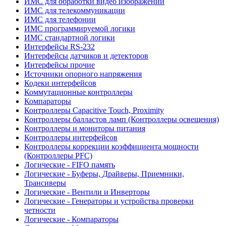
ИМС для обработки видео изображений
ИМС для телекоммуникации
ИМС для телефонии
ИМС программируемой логики
ИМС стандартной логики
Интерфейсы RS-232
Интерфейсы датчиков и детекторов
Интерфейсы прочие
Источники опорного напряжения
Кодеки интерфейсов
Коммутационные контроллеры
Компараторы
Контроллеры Capacitive Touch, Proximity
Контроллеры балластов ламп (Контроллеры освещения)
Контроллеры и мониторы питания
Контроллеры интерфейсов
Контроллеры коррекции коэффициента мощности
(Контроллеры PFC)
Логические - FIFO память
Логические - Буферы, Драйверы, Приемники,
Трансиверы
Логические - Вентили и Инверторы
Логические - Генераторы и устройства проверки
четности
Логические - Компараторы