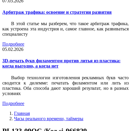
07.03.2026
Арбитраж трафика: освоение и стратегии развития
В этой статье мы разберем, что такое арбитраж трафика,
как устроена эта индустрия и, самое главное, как развиваться
специалисту
Подробнее
05.02.2026
3D-печать букв филаментом против литья из пластика:
когда выгодно, а когда нет
Выбор технологии изготовления рекламных букв часто
сводится к дилемме: печатать филаментом или лить из
пластика. Оба способа дают хороший результат, но в разных
условиях
Подробнее
Главная
Часы реального времени, таймеры
PL123-09OC /Код si-966829