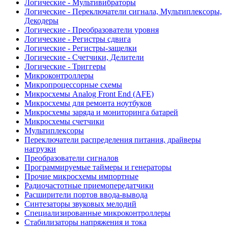
Логические - Мультивибраторы
Логические - Переключатели сигнала, Мультиплексоры,
Декодеры
Логические - Преобразователи уровня
Логические - Регистры сдвига
Логические - Регистры-защелки
Логические - Счетчики, Делители
Логические - Триггеры
Микроконтроллеры
Микропроцессорные схемы
Микросхемы Analog Front End (AFE)
Микросхемы для ремонта ноутбуков
Микросхемы заряда и мониторинга батарей
Микросхемы счетчики
Мультиплексоры
Переключатели распределения питания, драйверы
нагрузки
Преобразователи сигналов
Программируемые таймеры и генераторы
Прочие микросхемы импортные
Радиочастотные приемопередатчики
Расширители портов ввода-вывода
Синтезаторы звуковых мелодий
Специализированные микроконтроллеры
Стабилизаторы напряжения и тока