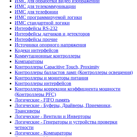
ИМС для обработки видео изображений
ИМС для телекоммуникации
ИМС для телефонии
ИМС программируемой логики
ИМС стандартной логики
Интерфейсы RS-232
Интерфейсы датчиков и детекторов
Интерфейсы прочие
Источники опорного напряжения
Кодеки интерфейсов
Коммутационные контроллеры
Компараторы
Контроллеры Capacitive Touch, Proximity
Контроллеры балластов ламп (Контроллеры освещения)
Контроллеры и мониторы питания
Контроллеры интерфейсов
Контроллеры коррекции коэффициента мощности
(Контроллеры PFC)
Логические - FIFO память
Логические - Буферы, Драйверы, Приемники,
Трансиверы
Логические - Вентили и Инверторы
Логические - Генераторы и устройства проверки
четности
Логические - Компараторы