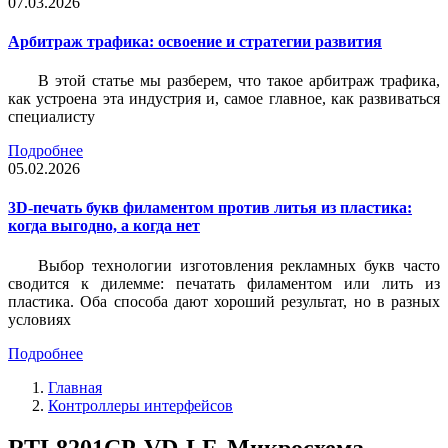
07.03.2026
Арбитраж трафика: освоение и стратегии развития
В этой статье мы разберем, что такое арбитраж трафика,
как устроена эта индустрия и, самое главное, как развиваться
специалисту
Подробнее
05.02.2026
3D-печать букв филаментом против литья из пластика:
когда выгодно, а когда нет
Выбор технологии изготовления рекламных букв часто
сводится к дилемме: печатать филаментом или лить из
пластика. Оба способа дают хороший результат, но в разных
условиях
Подробнее
Главная
Контроллеры интерфейсов
RTL8201CP-VD-LF, Микросхема,