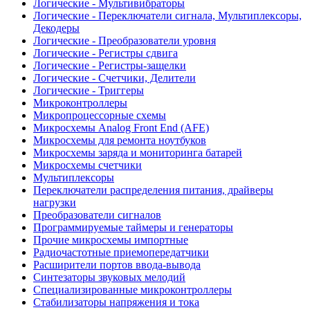
Логические - Мультивибраторы
Логические - Переключатели сигнала, Мультиплексоры,
Декодеры
Логические - Преобразователи уровня
Логические - Регистры сдвига
Логические - Регистры-защелки
Логические - Счетчики, Делители
Логические - Триггеры
Микроконтроллеры
Микропроцессорные схемы
Микросхемы Analog Front End (AFE)
Микросхемы для ремонта ноутбуков
Микросхемы заряда и мониторинга батарей
Микросхемы счетчики
Мультиплексоры
Переключатели распределения питания, драйверы
нагрузки
Преобразователи сигналов
Программируемые таймеры и генераторы
Прочие микросхемы импортные
Радиочастотные приемопередатчики
Расширители портов ввода-вывода
Синтезаторы звуковых мелодий
Специализированные микроконтроллеры
Стабилизаторы напряжения и тока