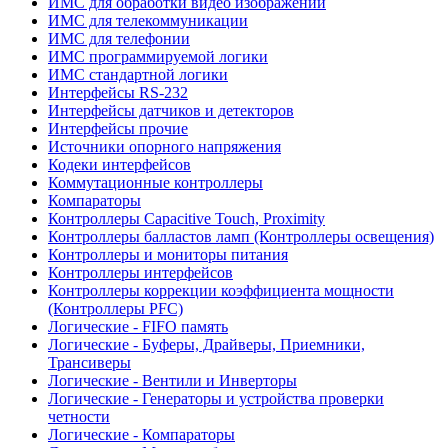
ИМС для обработки видео изображений
ИМС для телекоммуникации
ИМС для телефонии
ИМС программируемой логики
ИМС стандартной логики
Интерфейсы RS-232
Интерфейсы датчиков и детекторов
Интерфейсы прочие
Источники опорного напряжения
Кодеки интерфейсов
Коммутационные контроллеры
Компараторы
Контроллеры Capacitive Touch, Proximity
Контроллеры балластов ламп (Контроллеры освещения)
Контроллеры и мониторы питания
Контроллеры интерфейсов
Контроллеры коррекции коэффициента мощности
(Контроллеры PFC)
Логические - FIFO память
Логические - Буферы, Драйверы, Приемники,
Трансиверы
Логические - Вентили и Инверторы
Логические - Генераторы и устройства проверки
четности
Логические - Компараторы