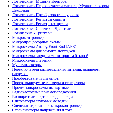
Логические - Мультивибраторы
Логические - Переключатели сигнала, Мультиплексоры,
Декодеры
Логические - Преобразователи уровня
Логические - Регистры сдвига
Логические - Регистры-защелки
Логические - Счетчики, Делители
Логические - Триггеры
Микроконтроллеры
Микропроцессорные схемы
Микросхемы Analog Front End (AFE)
Микросхемы для ремонта ноутбуков
Микросхемы заряда и мониторинга батарей
Микросхемы счетчики
Мультиплексоры
Переключатели распределения питания, драйверы
нагрузки
Преобразователи сигналов
Программируемые таймеры и генераторы
Прочие микросхемы импортные
Радиочастотные приемопередатчики
Расширители портов ввода-вывода
Синтезаторы звуковых мелодий
Специализированные микроконтроллеры
Стабилизаторы напряжения и тока