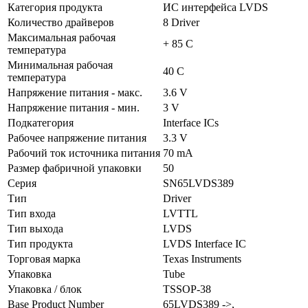
Категория продукта
ИС интерфейса LVDS
Количество драйверов
8 Driver
Максимальная рабочая
+ 85 C
температура
Минимальная рабочая
40 C
температура
Напряжение питания - макс.
3.6 V
Напряжение питания - мин.
3 V
Подкатегория
Interface ICs
Рабочее напряжение питания
3.3 V
Рабочий ток источника питания
70 mA
Размер фабричной упаковки
50
Серия
SN65LVDS389
Тип
Driver
Тип входа
LVTTL
Тип выхода
LVDS
Тип продукта
LVDS Interface IC
Торговая марка
Texas Instruments
Упаковка
Tube
Упаковка / блок
TSSOP-38
Base Product Number
65LVDS389 ->,