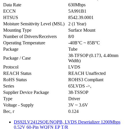
Data Rate
630Mbps
ECCN
5A991B1
HTSUS
8542.39.0001
Moisture Sensitivity Level (MSL)
2 (1 Year)
Mounting Type
Surface Mount
Number of Drivers/Receivers
8/0
Operating Temperature
-40В°C ~ 85В°C
Package
Tube
38-TFSOP (0.173, 4.40mm
Package / Case
Width)
Protocol
LVDS
REACH Status
REACH Unaffected
RoHS Status
ROHS3 Compliant
Series
65LVDS ->,
Supplier Device Package
38-TSSOP
Type
Driver
Voltage - Supply
3V ~ 3.6V
Вес, г
0.124
DS92LV2412SQE/NOPB, LVDS Deserializer 1200Mbps
0.52V 60-Pin WQFN EP T/R