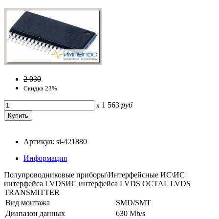
2 030
Скидка 23%
1 563
руб
x
Артикул: si-421880
Информация
Полупроводниковые приборы\Интерфейсные ИС\ИС
интерфейса LVDSИС интерфейса LVDS OCTAL LVDS
TRANSMITTER
Вид монтажа
SMD/SMT
Диапазон данных
630 Mb/s