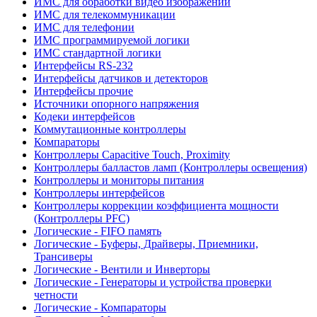
ИМС для обработки видео изображений
ИМС для телекоммуникации
ИМС для телефонии
ИМС программируемой логики
ИМС стандартной логики
Интерфейсы RS-232
Интерфейсы датчиков и детекторов
Интерфейсы прочие
Источники опорного напряжения
Кодеки интерфейсов
Коммутационные контроллеры
Компараторы
Контроллеры Capacitive Touch, Proximity
Контроллеры балластов ламп (Контроллеры освещения)
Контроллеры и мониторы питания
Контроллеры интерфейсов
Контроллеры коррекции коэффициента мощности
(Контроллеры PFC)
Логические - FIFO память
Логические - Буферы, Драйверы, Приемники,
Трансиверы
Логические - Вентили и Инверторы
Логические - Генераторы и устройства проверки
четности
Логические - Компараторы