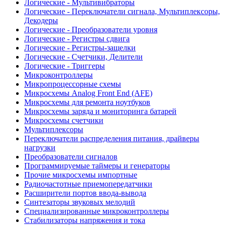
Логические - Мультивибраторы
Логические - Переключатели сигнала, Мультиплексоры,
Декодеры
Логические - Преобразователи уровня
Логические - Регистры сдвига
Логические - Регистры-защелки
Логические - Счетчики, Делители
Логические - Триггеры
Микроконтроллеры
Микропроцессорные схемы
Микросхемы Analog Front End (AFE)
Микросхемы для ремонта ноутбуков
Микросхемы заряда и мониторинга батарей
Микросхемы счетчики
Мультиплексоры
Переключатели распределения питания, драйверы
нагрузки
Преобразователи сигналов
Программируемые таймеры и генераторы
Прочие микросхемы импортные
Радиочастотные приемопередатчики
Расширители портов ввода-вывода
Синтезаторы звуковых мелодий
Специализированные микроконтроллеры
Стабилизаторы напряжения и тока