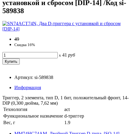
установкой и сбросом [DIP-14] /Код si-
589838
49
Скидка 16%
41
руб
x
Артикул: si-589838
Информация
Триггер, 2 элемента, тип D, 1 бит, положительный фронт, 14-
DIP (0,300 дюйма, 7,62 мм)
Технология
act
Функциональное назначение
d-триггер
Вес, г
1.9
MM74HC74AM, Двойной Триггер D-типа, [SO-14]