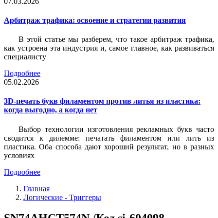
07.03.2026
Арбитраж трафика: освоение и стратегии развития
В этой статье мы разберем, что такое арбитраж трафика,
как устроена эта индустрия и, самое главное, как развиваться
специалисту
Подробнее
05.02.2026
3D-печать букв филаментом против литья из пластика:
когда выгодно, а когда нет
Выбор технологии изготовления рекламных букв часто
сводится к дилемме: печатать филаментом или лить из
пластика. Оба способа дают хороший результат, но в разных
условиях
Подробнее
Главная
Логические - Триггеры
SN74AHCT574N /Код si-604098