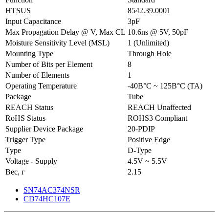
HTSUS
8542.39.0001
Input Capacitance
3pF
Max Propagation Delay @ V, Max CL
10.6ns @ 5V, 50pF
Moisture Sensitivity Level (MSL)
1 (Unlimited)
Mounting Type
Through Hole
Number of Bits per Element
8
Number of Elements
1
Operating Temperature
-40В°C ~ 125В°C (TA)
Package
Tube
REACH Status
REACH Unaffected
RoHS Status
ROHS3 Compliant
Supplier Device Package
20-PDIP
Trigger Type
Positive Edge
Type
D-Type
Voltage - Supply
4.5V ~ 5.5V
Вес, г
2.15
SN74AC374NSR
CD74HC107E