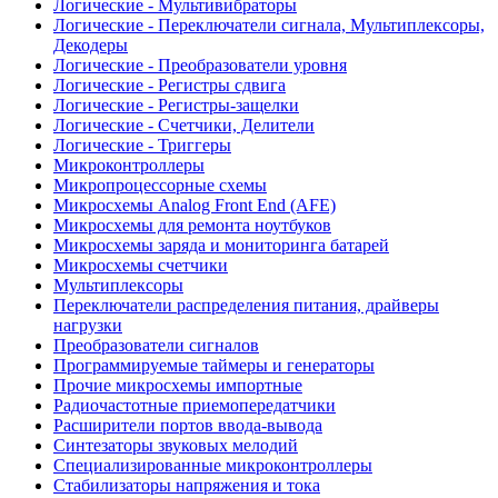
Логические - Мультивибраторы
Логические - Переключатели сигнала, Мультиплексоры,
Декодеры
Логические - Преобразователи уровня
Логические - Регистры сдвига
Логические - Регистры-защелки
Логические - Счетчики, Делители
Логические - Триггеры
Микроконтроллеры
Микропроцессорные схемы
Микросхемы Analog Front End (AFE)
Микросхемы для ремонта ноутбуков
Микросхемы заряда и мониторинга батарей
Микросхемы счетчики
Мультиплексоры
Переключатели распределения питания, драйверы
нагрузки
Преобразователи сигналов
Программируемые таймеры и генераторы
Прочие микросхемы импортные
Радиочастотные приемопередатчики
Расширители портов ввода-вывода
Синтезаторы звуковых мелодий
Специализированные микроконтроллеры
Стабилизаторы напряжения и тока