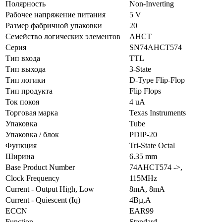
Полярность
Non-Inverting
Рабочее напряжение питания
5 V
Размер фабричной упаковки
20
Семейство логических элементов
AHCT
Серия
SN74AHCT574
Тип входа
TTL
Тип выхода
3-State
Тип логики
D-Type Flip-Flop
Тип продукта
Flip Flops
Ток покоя
4 uA
Торговая марка
Texas Instruments
Упаковка
Tube
Упаковка / блок
PDIP-20
Функция
Tri-State Octal
Ширина
6.35 mm
Base Product Number
74AHCT574 ->,
Clock Frequency
115MHz
Current - Output High, Low
8mA, 8mA
Current - Quiescent (Iq)
4Вµ,A
ECCN
EAR99
Function
Standard