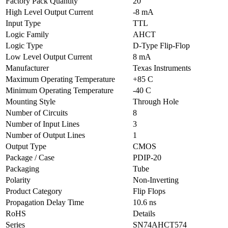
Factory Pack Quantity
20
High Level Output Current
-8 mA
Input Type
TTL
Logic Family
AHCT
Logic Type
D-Type Flip-Flop
Low Level Output Current
8 mA
Manufacturer
Texas Instruments
Maximum Operating Temperature
+85 C
Minimum Operating Temperature
-40 C
Mounting Style
Through Hole
Number of Circuits
8
Number of Input Lines
3
Number of Output Lines
1
Output Type
CMOS
Package / Case
PDIP-20
Packaging
Tube
Polarity
Non-Inverting
Product Category
Flip Flops
Propagation Delay Time
10.6 ns
RoHS
Details
Series
SN74AHCT574