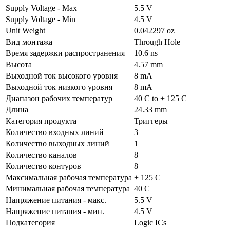
Supply Voltage - Max
5.5 V
Supply Voltage - Min
4.5 V
Unit Weight
0.042297 oz
Вид монтажа
Through Hole
Время задержки распространения
10.6 ns
Высота
4.57 mm
Выходной ток высокого уровня
8 mA
Выходной ток низкого уровня
8 mA
Диапазон рабочих температур
40 C to + 125 C
Длина
24.33 mm
Категория продукта
Триггеры
Количество входных линий
3
Количество выходных линий
1
Количество каналов
8
Количество контуров
8
Максимальная рабочая температура
+ 125 C
Минимальная рабочая температура
40 C
Напряжение питания - макс.
5.5 V
Напряжение питания - мин.
4.5 V
Подкатегория
Logic ICs