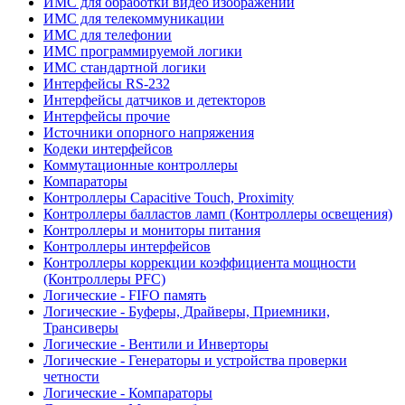
ИМС для обработки видео изображений
ИМС для телекоммуникации
ИМС для телефонии
ИМС программируемой логики
ИМС стандартной логики
Интерфейсы RS-232
Интерфейсы датчиков и детекторов
Интерфейсы прочие
Источники опорного напряжения
Кодеки интерфейсов
Коммутационные контроллеры
Компараторы
Контроллеры Capacitive Touch, Proximity
Контроллеры балластов ламп (Контроллеры освещения)
Контроллеры и мониторы питания
Контроллеры интерфейсов
Контроллеры коррекции коэффициента мощности
(Контроллеры PFC)
Логические - FIFO память
Логические - Буферы, Драйверы, Приемники,
Трансиверы
Логические - Вентили и Инверторы
Логические - Генераторы и устройства проверки
четности
Логические - Компараторы