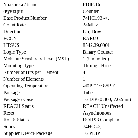
Упаковка / блок
PDIP-16
Функция
Counter
Base Product Number
74HC193 ->,
Count Rate
24MHz
Direction
Up, Down
ECCN
EAR99
HTSUS
8542.39.0001
Logic Type
Binary Counter
Moisture Sensitivity Level (MSL)
1 (Unlimited)
Mounting Type
Through Hole
Number of Bits per Element
4
Number of Elements
1
Operating Temperature
-40В°C ~ 85В°C
Package
Tube
Package / Case
16-DIP (0.300, 7.62mm)
REACH Status
REACH Unaffected
Reset
Asynchronous
RoHS Status
ROHS3 Compliant
Series
74HC ->,
Supplier Device Package
16-PDIP