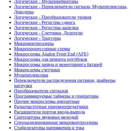
Логические - Мультивибраторы
Логические - Переключатели сигнала, Мультиплексоры,
Декодеры
Логические - Преобразователи уровня
Логические - Регистры сдвига
Логические - Регистры-защелки
Логические - Счетчики, Делители
Логические - Триггеры
Микроконтроллеры
Микропроцессорные схемы
Микросхемы Analog Front End (AFE)
Микросхемы для ремонта ноутбуков
Микросхемы заряда и мониторинга батарей
Микросхемы счетчики
Мультиплексоры
Переключатели распределения питания, драйверы
нагрузки
Преобразователи сигналов
Программируемые таймеры и генераторы
Прочие микросхемы импортные
Радиочастотные приемопередатчики
Расширители портов ввода-вывода
Синтезаторы звуковых мелодий
Специализированные микроконтроллеры
Стабилизаторы напряжения и тока