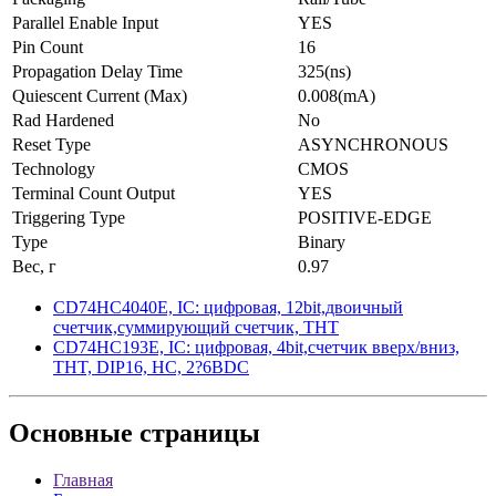
Parallel Enable Input
YES
Pin Count
16
Propagation Delay Time
325(ns)
Quiescent Current (Max)
0.008(mA)
Rad Hardened
No
Reset Type
ASYNCHRONOUS
Technology
CMOS
Terminal Count Output
YES
Triggering Type
POSITIVE-EDGE
Type
Binary
Вес, г
0.97
CD74HC4040E, IC: цифровая, 12bit,двоичный
счетчик,суммирующий счетчик, THT
CD74HC193E, IC: цифровая, 4bit,счетчик вверх/вниз,
THT, DIP16, HC, 2?6ВDC
Основные
страницы
Главная