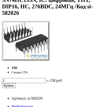
DIP16, HC, 2?6ВDC, 24МГц /Код si-
582026
180
Скидка 12%
158
руб
x
Артикул: si-582026
Информация