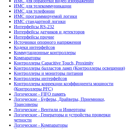
ИМС для обработки видео изображений
ИМС для телекоммуникации
ИМС для телефонии
ИМС программируемой логики
ИМС стандартной логики
Интерфейсы RS-232
Интерфейсы датчиков и детекторов
Интерфейсы прочие
Источники опорного напряжения
Кодеки интерфейсов
Коммутационные контроллеры
Компараторы
Контроллеры Capacitive Touch, Proximity
Контроллеры балластов ламп (Контроллеры освещения)
Контроллеры и мониторы питания
Контроллеры интерфейсов
Контроллеры коррекции коэффициента мощности
(Контроллеры PFC)
Логические - FIFO память
Логические - Буферы, Драйверы, Приемники,
Трансиверы
Логические - Вентили и Инверторы
Логические - Генераторы и устройства проверки
четности
Логические - Компараторы