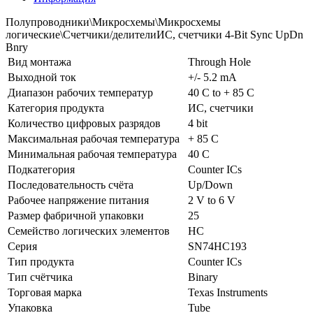
Полупроводники\Микросхемы\Микросхемы
логические\Счетчики/делителиИС, счетчики 4-Bit Sync UpDn
Bnry
Вид монтажа
Through Hole
Выходной ток
+/- 5.2 mA
Диапазон рабочих температур
40 C to + 85 C
Категория продукта
ИС, счетчики
Количество цифровых разрядов
4 bit
Максимальная рабочая температура
+ 85 C
Минимальная рабочая температура
40 C
Подкатегория
Counter ICs
Последовательность счёта
Up/Down
Рабочее напряжение питания
2 V to 6 V
Размер фабричной упаковки
25
Семейство логических элементов
HC
Серия
SN74HC193
Тип продукта
Counter ICs
Тип счётчика
Binary
Торговая марка
Texas Instruments
Упаковка
Tube