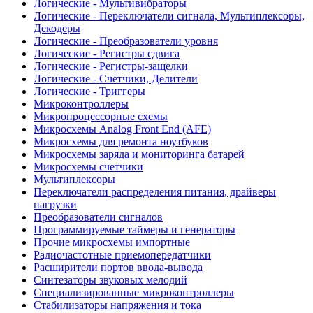
Логические - Мультивибраторы
Логические - Переключатели сигнала, Мультиплексоры,
Декодеры
Логические - Преобразователи уровня
Логические - Регистры сдвига
Логические - Регистры-защелки
Логические - Счетчики, Делители
Логические - Триггеры
Микроконтроллеры
Микропроцессорные схемы
Микросхемы Analog Front End (AFE)
Микросхемы для ремонта ноутбуков
Микросхемы заряда и мониторинга батарей
Микросхемы счетчики
Мультиплексоры
Переключатели распределения питания, драйверы
нагрузки
Преобразователи сигналов
Программируемые таймеры и генераторы
Прочие микросхемы импортные
Радиочастотные приемопередатчики
Расширители портов ввода-вывода
Синтезаторы звуковых мелодий
Специализированные микроконтроллеры
Стабилизаторы напряжения и тока