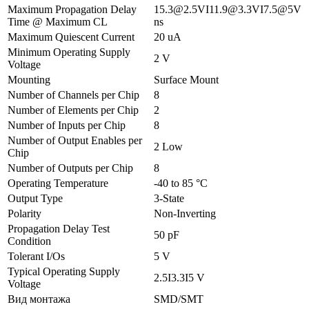
Maximum Propagation Delay
15.3@2.5VI11.9@3.3VI7.5@5V
Time @ Maximum CL
ns
Maximum Quiescent Current
20 uA
Minimum Operating Supply
2 V
Voltage
Mounting
Surface Mount
Number of Channels per Chip
8
Number of Elements per Chip
2
Number of Inputs per Chip
8
Number of Output Enables per
2 Low
Chip
Number of Outputs per Chip
8
Operating Temperature
-40 to 85 °C
Output Type
3-State
Polarity
Non-Inverting
Propagation Delay Test
50 pF
Condition
Tolerant I/Os
5 V
Typical Operating Supply
2.5I3.3I5 V
Voltage
Вид монтажа
SMD/SMT