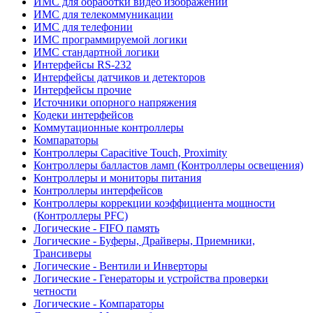
ИМС для обработки видео изображений
ИМС для телекоммуникации
ИМС для телефонии
ИМС программируемой логики
ИМС стандартной логики
Интерфейсы RS-232
Интерфейсы датчиков и детекторов
Интерфейсы прочие
Источники опорного напряжения
Кодеки интерфейсов
Коммутационные контроллеры
Компараторы
Контроллеры Capacitive Touch, Proximity
Контроллеры балластов ламп (Контроллеры освещения)
Контроллеры и мониторы питания
Контроллеры интерфейсов
Контроллеры коррекции коэффициента мощности
(Контроллеры PFC)
Логические - FIFO память
Логические - Буферы, Драйверы, Приемники,
Трансиверы
Логические - Вентили и Инверторы
Логические - Генераторы и устройства проверки
четности
Логические - Компараторы