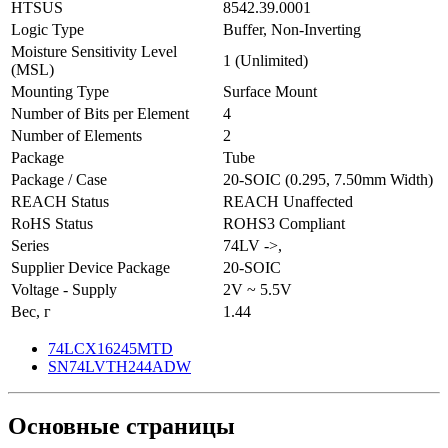
HTSUS
8542.39.0001
Logic Type
Buffer, Non-Inverting
Moisture Sensitivity Level
1 (Unlimited)
(MSL)
Mounting Type
Surface Mount
Number of Bits per Element
4
Number of Elements
2
Package
Tube
Package / Case
20-SOIC (0.295, 7.50mm Width)
REACH Status
REACH Unaffected
RoHS Status
ROHS3 Compliant
Series
74LV ->,
Supplier Device Package
20-SOIC
Voltage - Supply
2V ~ 5.5V
Вес, г
1.44
74LCX16245MTD
SN74LVTH244ADW
Основные
страницы