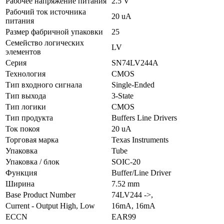
Рабочее напряжение питания
2.5 V
Рабочий ток источника
20 uA
питания
Размер фабричной упаковки
25
Семейство логических
LV
элементов
Серия
SN74LV244A
Технология
CMOS
Тип входного сигнала
Single-Ended
Тип выхода
3-State
Тип логики
CMOS
Тип продукта
Buffers Line Drivers
Ток покоя
20 uA
Торговая марка
Texas Instruments
Упаковка
Tube
Упаковка / блок
SOIC-20
Функция
Buffer/Line Driver
Ширина
7.52 mm
Base Product Number
74LV244 ->,
Current - Output High, Low
16mA, 16mA
ECCN
EAR99