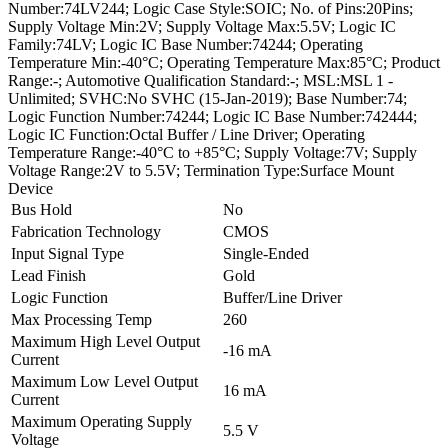
Number:74LV244; Logic Case Style:SOIC; No. of Pins:20Pins;
Supply Voltage Min:2V; Supply Voltage Max:5.5V; Logic IC
Family:74LV; Logic IC Base Number:74244; Operating
Temperature Min:-40°C; Operating Temperature Max:85°C; Product
Range:-; Automotive Qualification Standard:-; MSL:MSL 1 -
Unlimited; SVHC:No SVHC (15-Jan-2019); Base Number:74;
Logic Function Number:74244; Logic IC Base Number:742444;
Logic IC Function:Octal Buffer / Line Driver; Operating
Temperature Range:-40°C to +85°C; Supply Voltage:7V; Supply
Voltage Range:2V to 5.5V; Termination Type:Surface Mount
Device
Bus Hold
No
Fabrication Technology
CMOS
Input Signal Type
Single-Ended
Lead Finish
Gold
Logic Function
Buffer/Line Driver
Max Processing Temp
260
Maximum High Level Output
-16 mA
Current
Maximum Low Level Output
16 mA
Current
Maximum Operating Supply
5.5 V
Voltage