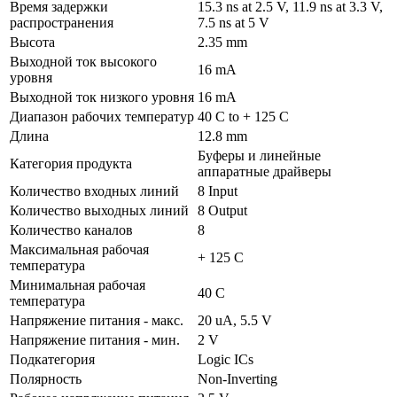
Время задержки
15.3 ns at 2.5 V, 11.9 ns at 3.3 V,
распространения
7.5 ns at 5 V
Высота
2.35 mm
Выходной ток высокого
16 mA
уровня
Выходной ток низкого уровня
16 mA
Диапазон рабочих температур
40 C to + 125 C
Длина
12.8 mm
Буферы и линейные
Категория продукта
аппаратные драйверы
Количество входных линий
8 Input
Количество выходных линий
8 Output
Количество каналов
8
Максимальная рабочая
+ 125 C
температура
Минимальная рабочая
40 C
температура
Напряжение питания - макс.
20 uA, 5.5 V
Напряжение питания - мин.
2 V
Подкатегория
Logic ICs
Полярность
Non-Inverting