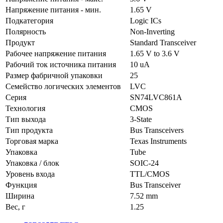
Напряжение питания - мин.
1.65 V
Подкатегория
Logic ICs
Полярность
Non-Inverting
Продукт
Standard Transceiver
Рабочее напряжение питания
1.65 V to 3.6 V
Рабочий ток источника питания
10 uA
Размер фабричной упаковки
25
Семейство логических элементов
LVC
Серия
SN74LVC861A
Технология
CMOS
Тип выхода
3-State
Тип продукта
Bus Transceivers
Торговая марка
Texas Instruments
Упаковка
Tube
Упаковка / блок
SOIC-24
Уровень входа
TTL/CMOS
Функция
Bus Transceiver
Ширина
7.52 mm
Вес, г
1.25