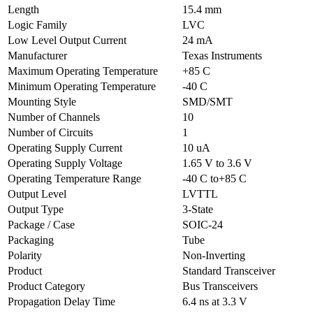
Length
15.4 mm
Logic Family
LVC
Low Level Output Current
24 mA
Manufacturer
Texas Instruments
Maximum Operating Temperature
+85 C
Minimum Operating Temperature
-40 C
Mounting Style
SMD/SMT
Number of Channels
10
Number of Circuits
1
Operating Supply Current
10 uA
Operating Supply Voltage
1.65 V to 3.6 V
Operating Temperature Range
-40 C to+85 C
Output Level
LVTTL
Output Type
3-State
Package / Case
SOIC-24
Packaging
Tube
Polarity
Non-Inverting
Product
Standard Transceiver
Product Category
Bus Transceivers
Propagation Delay Time
6.4 ns at 3.3 V