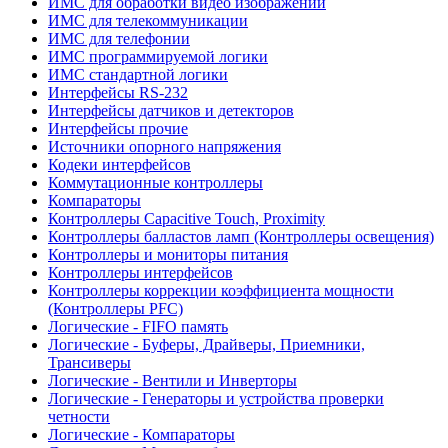
ИМС для обработки видео изображений
ИМС для телекоммуникации
ИМС для телефонии
ИМС программируемой логики
ИМС стандартной логики
Интерфейсы RS-232
Интерфейсы датчиков и детекторов
Интерфейсы прочие
Источники опорного напряжения
Кодеки интерфейсов
Коммутационные контроллеры
Компараторы
Контроллеры Capacitive Touch, Proximity
Контроллеры балластов ламп (Контроллеры освещения)
Контроллеры и мониторы питания
Контроллеры интерфейсов
Контроллеры коррекции коэффициента мощности
(Контроллеры PFC)
Логические - FIFO память
Логические - Буферы, Драйверы, Приемники,
Трансиверы
Логические - Вентили и Инверторы
Логические - Генераторы и устройства проверки
четности
Логические - Компараторы