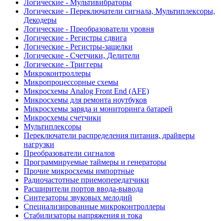
Логические - Мультивибраторы
Логические - Переключатели сигнала, Мультиплексоры,
Декодеры
Логические - Преобразователи уровня
Логические - Регистры сдвига
Логические - Регистры-защелки
Логические - Счетчики, Делители
Логические - Триггеры
Микроконтроллеры
Микропроцессорные схемы
Микросхемы Analog Front End (AFE)
Микросхемы для ремонта ноутбуков
Микросхемы заряда и мониторинга батарей
Микросхемы счетчики
Мультиплексоры
Переключатели распределения питания, драйверы
нагрузки
Преобразователи сигналов
Программируемые таймеры и генераторы
Прочие микросхемы импортные
Радиочастотные приемопередатчики
Расширители портов ввода-вывода
Синтезаторы звуковых мелодий
Специализированные микроконтроллеры
Стабилизаторы напряжения и тока