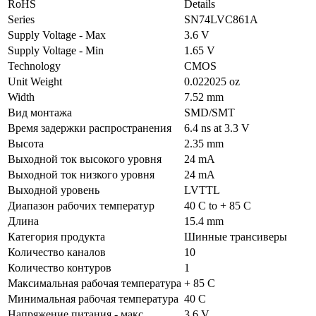
RoHS
Details
Series
SN74LVC861A
Supply Voltage - Max
3.6 V
Supply Voltage - Min
1.65 V
Technology
CMOS
Unit Weight
0.022025 oz
Width
7.52 mm
Вид монтажа
SMD/SMT
Время задержки распространения
6.4 ns at 3.3 V
Высота
2.35 mm
Выходной ток высокого уровня
24 mA
Выходной ток низкого уровня
24 mA
Выходной уровень
LVTTL
Диапазон рабочих температур
40 C to + 85 C
Длина
15.4 mm
Категория продукта
Шинные трансиверы
Количество каналов
10
Количество контуров
1
Максимальная рабочая температура
+ 85 C
Минимальная рабочая температура
40 C
Напряжение питания - макс.
3.6 V