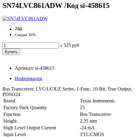
SN74LVC861ADW /Код si-458615
750
Скидка 30%
525
руб
x
Артикул: si-458615
Информация
Bus Transceiver, LVC/LCX/Z Series, 1-Func, 10-Bit, True Output,
PDSO24
Brand
Texas Instruments
Factory Pack Quantity
25
Function
Bus Transceiver
Height
2.35 mm
High Level Output Current
-24 mA
Input Level
TTL/CMOS