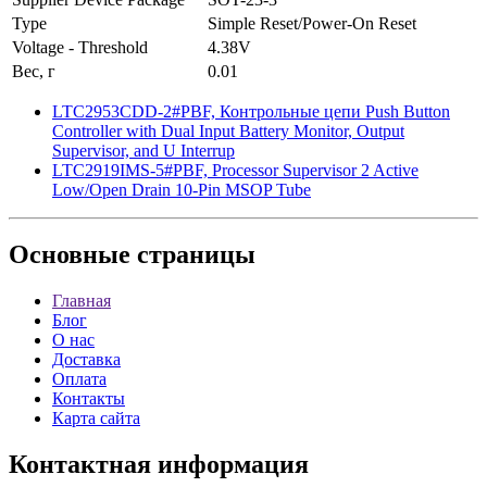
Type
Simple Reset/Power-On Reset
Voltage - Threshold
4.38V
Вес, г
0.01
LTC2953CDD-2#PBF, Контрольные цепи Push Button
Controller with Dual Input Battery Monitor, Output
Supervisor, and U Interrup
LTC2919IMS-5#PBF, Processor Supervisor 2 Active
Low/Open Drain 10-Pin MSOP Tube
Основные
страницы
Главная
Блог
О нас
Доставка
Оплата
Контакты
Карта сайта
Контактная
информация