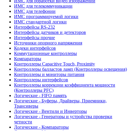
ИМС для обработки видео изображений
ИМС для телекоммуникации
ИМС для телефонии
ИМС программируемой логики
ИМС стандартной логики
Интерфейсы RS-232
Интерфейсы датчиков и детекторов
Интерфейсы прочие
Источники опорного напряжения
Кодеки интерфейсов
Коммутационные контроллеры
Компараторы
Контроллеры Capacitive Touch, Proximity
Контроллеры балластов ламп (Контроллеры освещения)
Контроллеры и мониторы питания
Контроллеры интерфейсов
Контроллеры коррекции коэффициента мощности
(Контроллеры PFC)
Логические - FIFO память
Логические - Буферы, Драйверы, Приемники,
Трансиверы
Логические - Вентили и Инверторы
Логические - Генераторы и устройства проверки
четности
Логические - Компараторы