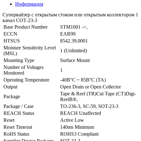
Информация
Супервайзер с открытым стоком или открытым коллектором 1
канал СОТ-23-3
Base Product Number
STM1001 ->,
ECCN
EAR99
HTSUS
8542.39.0001
Moisture Sensitivity Level
1 (Unlimited)
(MSL)
Mounting Type
Surface Mount
Number of Voltages
1
Monitored
Operating Temperature
-40В°C ~ 85В°C (TA)
Output
Open Drain or Open Collector
Tape & Reel (TR)Cut Tape (CT)Digi-
Package
ReelВ®,
Package / Case
TO-236-3, SC-59, SOT-23-3
REACH Status
REACH Unaffected
Reset
Active Low
Reset Timeout
140ms Minimum
RoHS Status
ROHS3 Compliant
Supplier Device Package
SOT-23-3