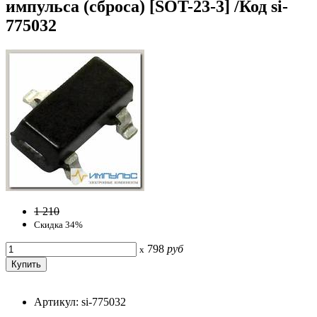
импульса (сброса) [SOT-23-3] /Код si-
775032
1 210
Скидка 34%
798
руб
x
Артикул: si-775032