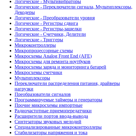
Логические - Мультивибраторы
Логические - Переключатели сигнала, Мультиплексоры,
Декодеры
Логические - Преобразователи уровня
Логические - Регистры сдвига
Логические - Регистры-защелки
Логические - Счетчики, Делители
Логические - Триггеры
Микроконтроллеры
Микропроцессорные схемы
Микросхемы Analog Front End (AFE)
Микросхемы для ремонта ноутбуков
Микросхемы заряда и мониторинга батарей
Микросхемы счетчики
Мультиплексоры
Переключатели распределения питания, драйверы
нагрузки
Преобразователи сигналов
Программируемые таймеры и генераторы
Прочие микросхемы импортные
Радиочастотные приемопередатчики
Расширители портов ввода-вывода
Синтезаторы звуковых мелодий
Специализированные микроконтроллеры
Стабилизаторы напряжения и тока