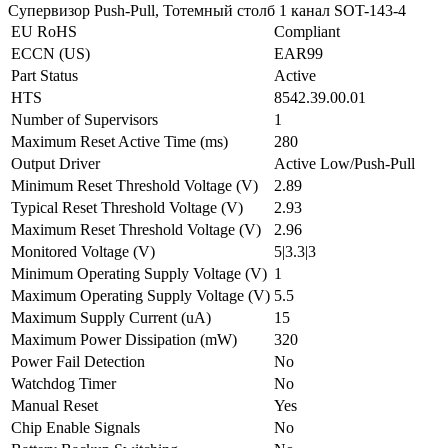
Супервизор Push-Pull, Тотемный столб 1 канал SOT-143-4
EU RoHS
Compliant
ECCN (US)
EAR99
Part Status
Active
HTS
8542.39.00.01
Number of Supervisors
1
Maximum Reset Active Time (ms)
280
Output Driver
Active Low/Push-Pull
Minimum Reset Threshold Voltage (V)
2.89
Typical Reset Threshold Voltage (V)
2.93
Maximum Reset Threshold Voltage (V)
2.96
Monitored Voltage (V)
5|3.3|3
Minimum Operating Supply Voltage (V)
1
Maximum Operating Supply Voltage (V)
5.5
Maximum Supply Current (uA)
15
Maximum Power Dissipation (mW)
320
Power Fail Detection
No
Watchdog Timer
No
Manual Reset
Yes
Chip Enable Signals
No