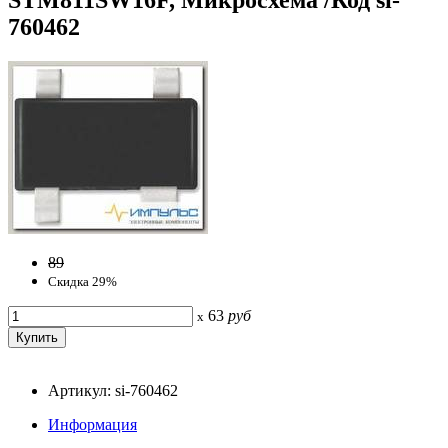
760462
89
Скидка 29%
63
руб
x
Артикул: si-760462
Информация