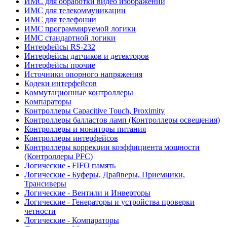
ИМС для обработки видео изображений
ИМС для телекоммуникации
ИМС для телефонии
ИМС программируемой логики
ИМС стандартной логики
Интерфейсы RS-232
Интерфейсы датчиков и детекторов
Интерфейсы прочие
Источники опорного напряжения
Кодеки интерфейсов
Коммутационные контроллеры
Компараторы
Контроллеры Capacitive Touch, Proximity
Контроллеры балластов ламп (Контроллеры освещения)
Контроллеры и мониторы питания
Контроллеры интерфейсов
Контроллеры коррекции коэффициента мощности
(Контроллеры PFC)
Логические - FIFO память
Логические - Буферы, Драйверы, Приемники,
Трансиверы
Логические - Вентили и Инверторы
Логические - Генераторы и устройства проверки
четности
Логические - Компараторы