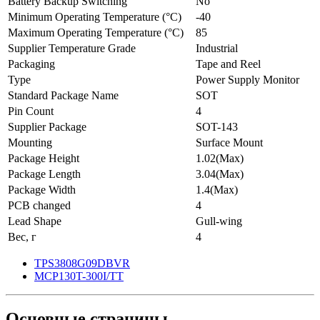
Battery Backup Switching
No
Minimum Operating Temperature (°C)
-40
Maximum Operating Temperature (°C)
85
Supplier Temperature Grade
Industrial
Packaging
Tape and Reel
Type
Power Supply Monitor
Standard Package Name
SOT
Pin Count
4
Supplier Package
SOT-143
Mounting
Surface Mount
Package Height
1.02(Max)
Package Length
3.04(Max)
Package Width
1.4(Max)
PCB changed
4
Lead Shape
Gull-wing
Вес, г
4
TPS3808G09DBVR
MCP130T-300I/TT
Основные
страницы