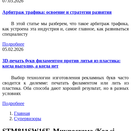
07.03.2026
Арбитраж трафика: освоение и стратегии развития
В этой статье мы разберем, что такое арбитраж трафика,
как устроена эта индустрия и, самое главное, как развиваться
специалисту
Подробнее
05.02.2026
3D-печать букв филаментом против литья из пластика:
когда выгодно, а когда нет
Выбор технологии изготовления рекламных букв часто
сводится к дилемме: печатать филаментом или лить из
пластика. Оба способа дают хороший результат, но в разных
условиях
Подробнее
Главная
Супервизоры
STM811SW16F, Микросхема /Код si-