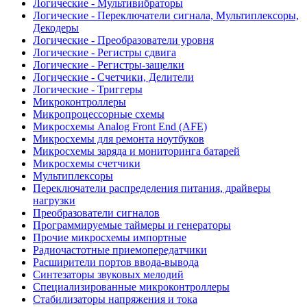
Логические - Мультивибраторы
Логические - Переключатели сигнала, Мультиплексоры,
Декодеры
Логические - Преобразователи уровня
Логические - Регистры сдвига
Логические - Регистры-защелки
Логические - Счетчики, Делители
Логические - Триггеры
Микроконтроллеры
Микропроцессорные схемы
Микросхемы Analog Front End (AFE)
Микросхемы для ремонта ноутбуков
Микросхемы заряда и мониторинга батарей
Микросхемы счетчики
Мультиплексоры
Переключатели распределения питания, драйверы
нагрузки
Преобразователи сигналов
Программируемые таймеры и генераторы
Прочие микросхемы импортные
Радиочастотные приемопередатчики
Расширители портов ввода-вывода
Синтезаторы звуковых мелодий
Специализированные микроконтроллеры
Стабилизаторы напряжения и тока