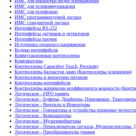
ИМС для обработки видео изображений
ИМС для телекоммуникации
ИМС для телефонии
ИМС программируемой логики
ИМС стандартной логики
Интерфейсы RS-232
Интерфейсы датчиков и детекторов
Интерфейсы прочие
Источники опорного напряжения
Кодеки интерфейсов
Коммутационные контроллеры
Компараторы
Контроллеры Capacitive Touch, Proximity
Контроллеры балластов ламп (Контроллеры освещения)
Контроллеры и мониторы питания
Контроллеры интерфейсов
Контроллеры коррекции коэффициента мощности (Контр
Логические - FIFO память
Логические - Буферы, Драйверы, Приемники, Трансивер
Логические - Вентили и Инверторы
Логические - Генераторы и устройства проверки четност
Логические - Компараторы
Логические - Мультивибраторы
Логические - Переключатели сигнала, Мультиплексоры, 
Логические - Преобразователи уровня