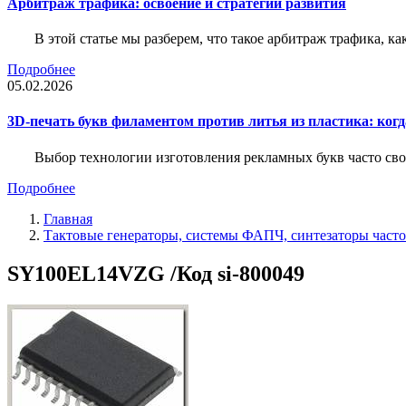
Арбитраж трафика: освоение и стратегии развития
В этой статье мы разберем, что такое арбитраж трафика, ка
Подробнее
05.02.2026
3D-печать букв филаментом против литья из пластика: когда
Выбор технологии изготовления рекламных букв часто свод
Подробнее
Главная
Тактовые генераторы, системы ФАПЧ, синтезаторы часто
SY100EL14VZG /Код si-800049