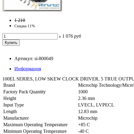
1 210
Скидка 11%
1 076
руб
x
Артикул: si-800049
Информация
100EL SERIES, LOW SKEW CLOCK DRIVER, 5 TRUE OUTPUT
Brand
Microchip Technology/Micre
Factory Pack Quantity
1000
Height
2.36 mm
Input Type
LVECL, LVPECL
Length
12.83 mm
Manufacturer
Microchip
Maximum Operating Temperature
+85 C
Minimum Operating Temperature
-40 C