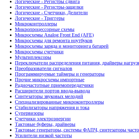
Логические - Регистры сдвига
Логические - Регистры-защелки
Логические - Счетчики, Делители
Логические - Триггеры
Микроконтроллеры
Микропроцессорные схемы
Микросхемы Analog Front End (AFE)
Микросхемы для ремонта ноутбуков
Микросхемы заряда и мониторинга батарей
Микросхемы счетчики
Мультиплексоры
Переключатели распределения питания, драйверы нагруз
Преобразователи сигналов
Программируемые таймеры и генераторы
Прочие микросхемы импортные
Радиочастотные приемопередатчики
Расширители портов ввода-вывода
Синтезаторы звуковых мелодий
Специализированные микроконтроллеры
Стабилизаторы напряжения и тока
Супервизоры
Счетчики электроэнергии
Тактовые буферы, драйверы
Тактовые генераторы, системы ФАПЧ, синтезаторы часто
Усилители низкой частоты