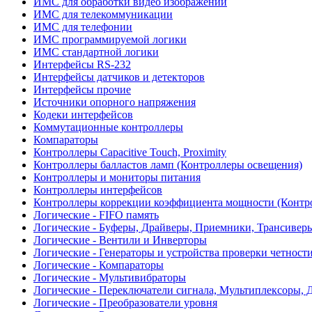
ИМС для обработки видео изображений
ИМС для телекоммуникации
ИМС для телефонии
ИМС программируемой логики
ИМС стандартной логики
Интерфейсы RS-232
Интерфейсы датчиков и детекторов
Интерфейсы прочие
Источники опорного напряжения
Кодеки интерфейсов
Коммутационные контроллеры
Компараторы
Контроллеры Capacitive Touch, Proximity
Контроллеры балластов ламп (Контроллеры освещения)
Контроллеры и мониторы питания
Контроллеры интерфейсов
Контроллеры коррекции коэффициента мощности (Контр
Логические - FIFO память
Логические - Буферы, Драйверы, Приемники, Трансивер
Логические - Вентили и Инверторы
Логические - Генераторы и устройства проверки четност
Логические - Компараторы
Логические - Мультивибраторы
Логические - Переключатели сигнала, Мультиплексоры, 
Логические - Преобразователи уровня