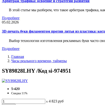
Арбитраж трафика: освоение и стратегии развития
В этой статье мы разберем, что такое арбитраж трафика, ка
Подробнее
05.02.2026
3D-печать букв филаментом против литья из пластика: когда
Выбор технологии изготовления рекламных букв часто свод
Подробнее
Главная
Часы реального времени, таймеры
SY89828LHY /Код si-974951
5 420
Скидка 11%
4 823
руб
x