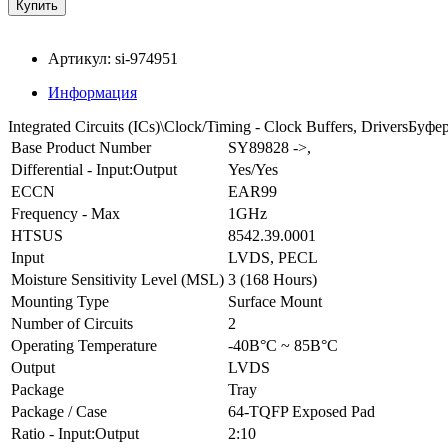
Артикул: si-974951
Информация
Integrated Circuits (ICs)\Clock/Timing - Clock Buffers, Drivers
Base Product Number
SY89828 ->,
Differential - Input:Output
Yes/Yes
ECCN
EAR99
Frequency - Max
1GHz
HTSUS
8542.39.0001
Input
LVDS, PECL
Moisture Sensitivity Level (MSL)
3 (168 Hours)
Mounting Type
Surface Mount
Number of Circuits
2
Operating Temperature
-40В°C ~ 85В°C
Output
LVDS
Package
Tray
Package / Case
64-TQFP Exposed Pad
Ratio - Input:Output
2:10