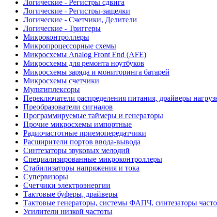
Логические - Регистры сдвига
Логические - Регистры-защелки
Логические - Счетчики, Делители
Логические - Триггеры
Микроконтроллеры
Микропроцессорные схемы
Микросхемы Analog Front End (AFE)
Микросхемы для ремонта ноутбуков
Микросхемы заряда и мониторинга батарей
Микросхемы счетчики
Мультиплексоры
Переключатели распределения питания, драйверы нагруз
Преобразователи сигналов
Программируемые таймеры и генераторы
Прочие микросхемы импортные
Радиочастотные приемопередатчики
Расширители портов ввода-вывода
Синтезаторы звуковых мелодий
Специализированные микроконтроллеры
Стабилизаторы напряжения и тока
Супервизоры
Счетчики электроэнергии
Тактовые буферы, драйверы
Тактовые генераторы, системы ФАПЧ, синтезаторы часто
Усилители низкой частоты