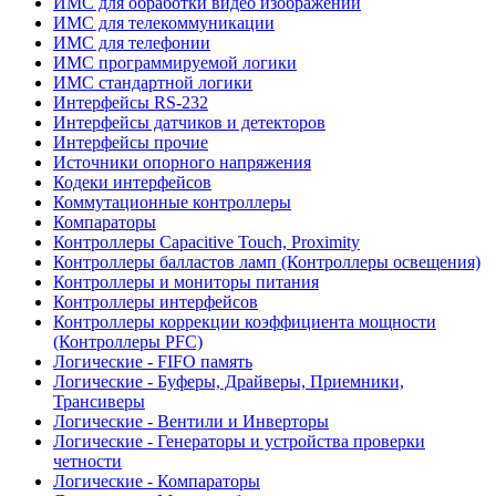
ИМС для обработки видео изображений
ИМС для телекоммуникации
ИМС для телефонии
ИМС программируемой логики
ИМС стандартной логики
Интерфейсы RS-232
Интерфейсы датчиков и детекторов
Интерфейсы прочие
Источники опорного напряжения
Кодеки интерфейсов
Коммутационные контроллеры
Компараторы
Контроллеры Capacitive Touch, Proximity
Контроллеры балластов ламп (Контроллеры освещения)
Контроллеры и мониторы питания
Контроллеры интерфейсов
Контроллеры коррекции коэффициента мощности
(Контроллеры PFC)
Логические - FIFO память
Логические - Буферы, Драйверы, Приемники,
Трансиверы
Логические - Вентили и Инверторы
Логические - Генераторы и устройства проверки
четности
Логические - Компараторы