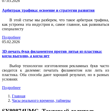
07.03.2026
Арбитраж трафика: освоение и стратегии развития
В этой статье мы разберем, что такое арбитраж трафика,
как устроена эта индустрия и, самое главное, как развиваться
специалисту
Подробнее
05.02.2026
3D-печать букв филаментом против литья из пластика:
когда выгодно, а когда нет
Выбор технологии изготовления рекламных букв часто
сводится к дилемме: печатать филаментом или лить из
пластика. Оба способа дают хороший результат, но в разных
условиях
Подробнее
Главная
Часы реального времени, таймеры
SY89874UMG, Тактовый делитель,