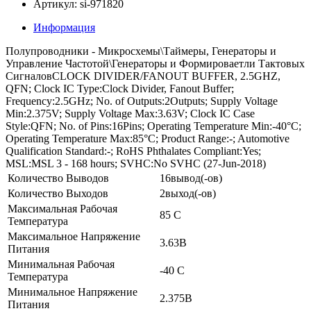
Артикул: si-971820
Информация
Полупроводники - Микросхемы\Таймеры, Генераторы и
Управление Частотой\Генераторы и Формироваетли Тактовых
СигналовCLOCK DIVIDER/FANOUT BUFFER, 2.5GHZ,
QFN; Clock IC Type:Clock Divider, Fanout Buffer;
Frequency:2.5GHz; No. of Outputs:2Outputs; Supply Voltage
Min:2.375V; Supply Voltage Max:3.63V; Clock IC Case
Style:QFN; No. of Pins:16Pins; Operating Temperature Min:-40°C;
Operating Temperature Max:85°C; Product Range:-; Automotive
Qualification Standard:-; RoHS Phthalates Compliant:Yes;
MSL:MSL 3 - 168 hours; SVHC:No SVHC (27-Jun-2018)
Количество Выводов
16вывод(-ов)
Количество Выходов
2выход(-ов)
Максимальная Рабочая
85 C
Температура
Максимальное Напряжение
3.63В
Питания
Минимальная Рабочая
-40 C
Температура
Минимальное Напряжение
2.375В
Питания