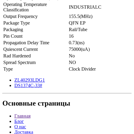
Operating Temperature
INDUSTRIALC
Classification
Output Frequency
155.5(MHz)
Package Type
QFN EP
Packaging
Rail/Tube
Pin Count
16
Propagation Delay Time
0.73(ns)
Quiescent Current
75000(uA)
Rad Hardened
No
Spread Spectrum
NO
Type
Clock Divider
ZL40293LDG1
DS1374C-33#
Основные
страницы
Главная
Блог
О нас
Доставка