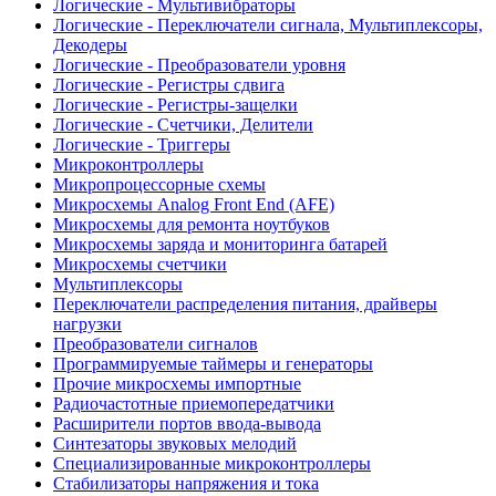
Логические - Мультивибраторы
Логические - Переключатели сигнала, Мультиплексоры,
Декодеры
Логические - Преобразователи уровня
Логические - Регистры сдвига
Логические - Регистры-защелки
Логические - Счетчики, Делители
Логические - Триггеры
Микроконтроллеры
Микропроцессорные схемы
Микросхемы Analog Front End (AFE)
Микросхемы для ремонта ноутбуков
Микросхемы заряда и мониторинга батарей
Микросхемы счетчики
Мультиплексоры
Переключатели распределения питания, драйверы
нагрузки
Преобразователи сигналов
Программируемые таймеры и генераторы
Прочие микросхемы импортные
Радиочастотные приемопередатчики
Расширители портов ввода-вывода
Синтезаторы звуковых мелодий
Специализированные микроконтроллеры
Стабилизаторы напряжения и тока