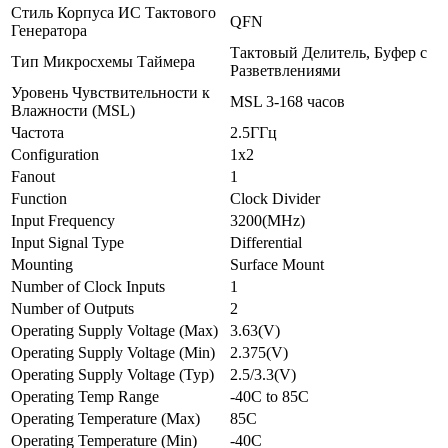
Стиль Корпуса ИС Тактового
QFN
Генератора
Тактовый Делитель, Буфер с
Тип Микросхемы Таймера
Разветвлениями
Уровень Чувствительности к
MSL 3-168 часов
Влажности (MSL)
Частота
2.5ГГц
Configuration
1x2
Fanout
1
Function
Clock Divider
Input Frequency
3200(MHz)
Input Signal Type
Differential
Mounting
Surface Mount
Number of Clock Inputs
1
Number of Outputs
2
Operating Supply Voltage (Max)
3.63(V)
Operating Supply Voltage (Min)
2.375(V)
Operating Supply Voltage (Typ)
2.5/3.3(V)
Operating Temp Range
-40C to 85C
Operating Temperature (Max)
85C
Operating Temperature (Min)
-40C