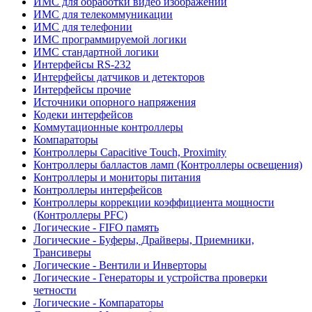
ИМС для обработки видео изображений
ИМС для телекоммуникации
ИМС для телефонии
ИМС программируемой логики
ИМС стандартной логики
Интерфейсы RS-232
Интерфейсы датчиков и детекторов
Интерфейсы прочие
Источники опорного напряжения
Кодеки интерфейсов
Коммутационные контроллеры
Компараторы
Контроллеры Capacitive Touch, Proximity
Контроллеры балластов ламп (Контроллеры освещения)
Контроллеры и мониторы питания
Контроллеры интерфейсов
Контроллеры коррекции коэффициента мощности
(Контроллеры PFC)
Логические - FIFO память
Логические - Буферы, Драйверы, Приемники,
Трансиверы
Логические - Вентили и Инверторы
Логические - Генераторы и устройства проверки
четности
Логические - Компараторы