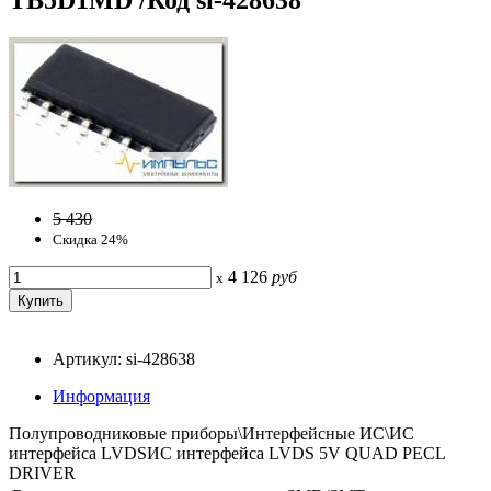
5 430
Скидка 24%
4 126
руб
x
Артикул: si-428638
Информация
Полупроводниковые приборы\Интерфейсные ИС\ИС
интерфейса LVDSИС интерфейса LVDS 5V QUAD PECL
DRIVER