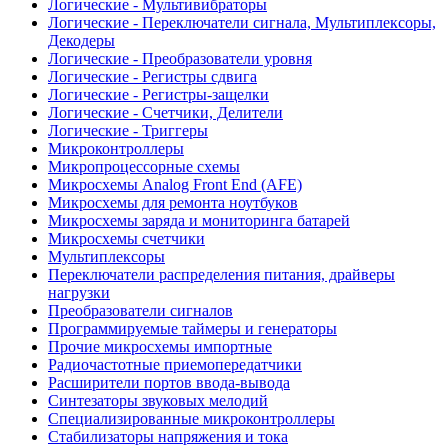
Логические - Мультивибраторы
Логические - Переключатели сигнала, Мультиплексоры,
Декодеры
Логические - Преобразователи уровня
Логические - Регистры сдвига
Логические - Регистры-защелки
Логические - Счетчики, Делители
Логические - Триггеры
Микроконтроллеры
Микропроцессорные схемы
Микросхемы Analog Front End (AFE)
Микросхемы для ремонта ноутбуков
Микросхемы заряда и мониторинга батарей
Микросхемы счетчики
Мультиплексоры
Переключатели распределения питания, драйверы
нагрузки
Преобразователи сигналов
Программируемые таймеры и генераторы
Прочие микросхемы импортные
Радиочастотные приемопередатчики
Расширители портов ввода-вывода
Синтезаторы звуковых мелодий
Специализированные микроконтроллеры
Стабилизаторы напряжения и тока