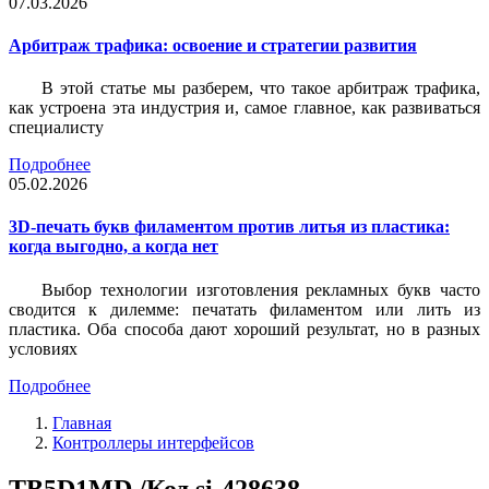
07.03.2026
Арбитраж трафика: освоение и стратегии развития
В этой статье мы разберем, что такое арбитраж трафика,
как устроена эта индустрия и, самое главное, как развиваться
специалисту
Подробнее
05.02.2026
3D-печать букв филаментом против литья из пластика:
когда выгодно, а когда нет
Выбор технологии изготовления рекламных букв часто
сводится к дилемме: печатать филаментом или лить из
пластика. Оба способа дают хороший результат, но в разных
условиях
Подробнее
Главная
Контроллеры интерфейсов
TB5D1MD /Код si-428638