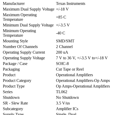
Manufacturer
Texas Instruments
Maximum Dual Supply Voltage
+/-18 V
Maximum Operating
+85 C
Temperature
Minimum Dual Supply Voltage
+/-3.5 V
Minimum Operating
-40 C
Temperature
Mounting Style
SMD/SMT
Number Of Channels
2 Channel
Operating Supply Current
200 uA
Operating Supply Voltage
7 V to 36 V, +/-3.5 V to+/-18 V
Package / Case
SOIC-8
Packaging
Cut Tape or Reel
Product
Operational Amplifiers
Product Category
Operational Amplifiers-Op Amps
Product Type
Op Amps-Operational Amplifiers
Series
TL062
Shutdown
No Shutdown
SR - Slew Rate
3.5 V/us
Subcategory
Amplifier ICs
Supply Type
Single, Dual