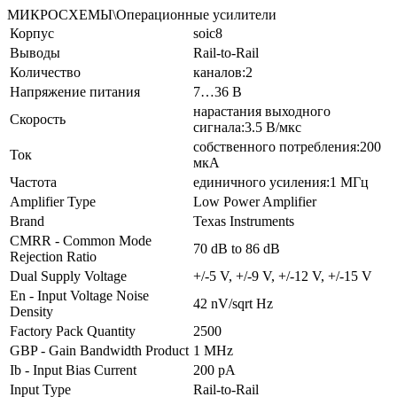
МИКРОСХЕМЫ\Операционные усилители
Корпус
soic8
Выводы
Rail-to-Rail
Количество
каналов:2
Напряжение питания
7…36 В
нарастания выходного
Скорость
сигнала:3.5 В/мкс
собственного потребления:200
Ток
мкА
Частота
единичного усиления:1 МГц
Amplifier Type
Low Power Amplifier
Brand
Texas Instruments
CMRR - Common Mode
70 dB to 86 dB
Rejection Ratio
Dual Supply Voltage
+/-5 V, +/-9 V, +/-12 V, +/-15 V
En - Input Voltage Noise
42 nV/sqrt Hz
Density
Factory Pack Quantity
2500
GBP - Gain Bandwidth Product
1 MHz
Ib - Input Bias Current
200 pA
Input Type
Rail-to-Rail