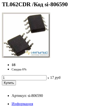
TL062CDR /Код si-806590
18
Скидка 6%
17
руб
x
Артикул: si-806590
Информация