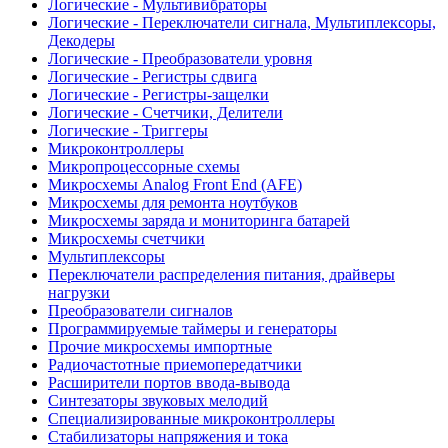
Логические - Мультивибраторы
Логические - Переключатели сигнала, Мультиплексоры,
Декодеры
Логические - Преобразователи уровня
Логические - Регистры сдвига
Логические - Регистры-защелки
Логические - Счетчики, Делители
Логические - Триггеры
Микроконтроллеры
Микропроцессорные схемы
Микросхемы Analog Front End (AFE)
Микросхемы для ремонта ноутбуков
Микросхемы заряда и мониторинга батарей
Микросхемы счетчики
Мультиплексоры
Переключатели распределения питания, драйверы
нагрузки
Преобразователи сигналов
Программируемые таймеры и генераторы
Прочие микросхемы импортные
Радиочастотные приемопередатчики
Расширители портов ввода-вывода
Синтезаторы звуковых мелодий
Специализированные микроконтроллеры
Стабилизаторы напряжения и тока