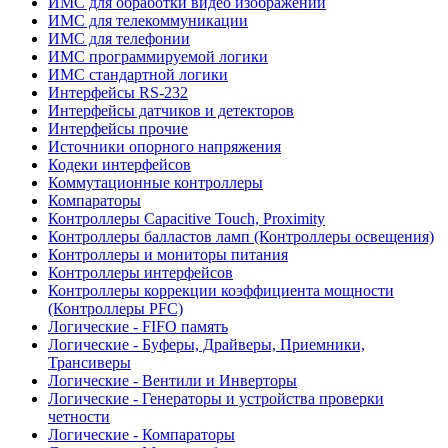
ИМС для обработки видео изображений
ИМС для телекоммуникации
ИМС для телефонии
ИМС программируемой логики
ИМС стандартной логики
Интерфейсы RS-232
Интерфейсы датчиков и детекторов
Интерфейсы прочие
Источники опорного напряжения
Кодеки интерфейсов
Коммутационные контроллеры
Компараторы
Контроллеры Capacitive Touch, Proximity
Контроллеры балластов ламп (Контроллеры освещения)
Контроллеры и мониторы питания
Контроллеры интерфейсов
Контроллеры коррекции коэффициента мощности
(Контроллеры PFC)
Логические - FIFO память
Логические - Буферы, Драйверы, Приемники,
Трансиверы
Логические - Вентили и Инверторы
Логические - Генераторы и устройства проверки
четности
Логические - Компараторы