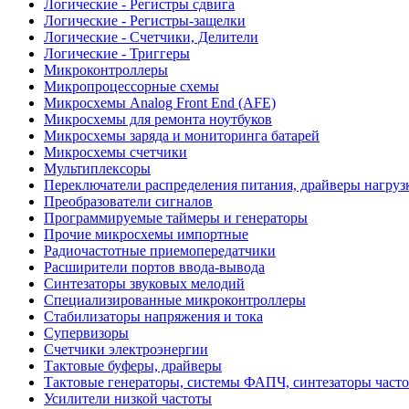
Логические - Регистры сдвига
Логические - Регистры-защелки
Логические - Счетчики, Делители
Логические - Триггеры
Микроконтроллеры
Микропроцессорные схемы
Микросхемы Analog Front End (AFE)
Микросхемы для ремонта ноутбуков
Микросхемы заряда и мониторинга батарей
Микросхемы счетчики
Мультиплексоры
Переключатели распределения питания, драйверы нагруз
Преобразователи сигналов
Программируемые таймеры и генераторы
Прочие микросхемы импортные
Радиочастотные приемопередатчики
Расширители портов ввода-вывода
Синтезаторы звуковых мелодий
Специализированные микроконтроллеры
Стабилизаторы напряжения и тока
Супервизоры
Счетчики электроэнергии
Тактовые буферы, драйверы
Тактовые генераторы, системы ФАПЧ, синтезаторы часто
Усилители низкой частоты