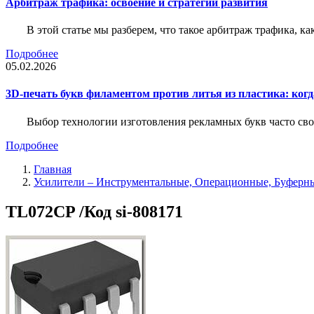
Арбитраж трафика: освоение и стратегии развития
В этой статье мы разберем, что такое арбитраж трафика, ка
Подробнее
05.02.2026
3D-печать букв филаментом против литья из пластика: когда
Выбор технологии изготовления рекламных букв часто свод
Подробнее
Главная
Усилители – Инструментальные, Операционные, Буферн
TL072CP /Код si-808171