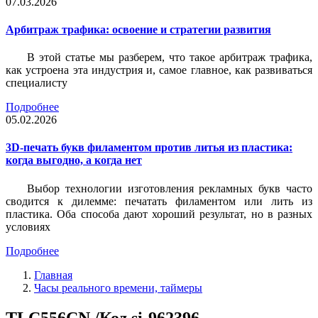
07.03.2026
Арбитраж трафика: освоение и стратегии развития
В этой статье мы разберем, что такое арбитраж трафика,
как устроена эта индустрия и, самое главное, как развиваться
специалисту
Подробнее
05.02.2026
3D-печать букв филаментом против литья из пластика:
когда выгодно, а когда нет
Выбор технологии изготовления рекламных букв часто
сводится к дилемме: печатать филаментом или лить из
пластика. Оба способа дают хороший результат, но в разных
условиях
Подробнее
Главная
Часы реального времени, таймеры
TLC556CN /Код si-962396