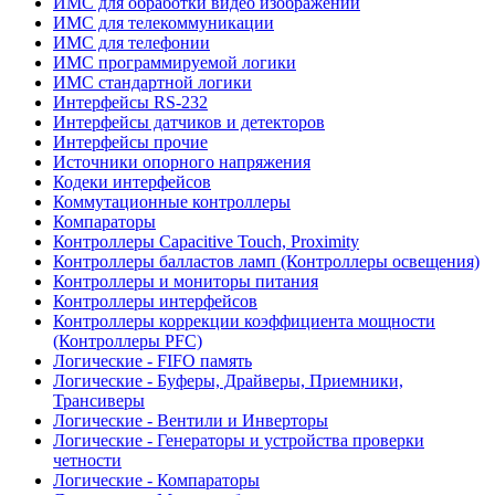
ИМС для обработки видео изображений
ИМС для телекоммуникации
ИМС для телефонии
ИМС программируемой логики
ИМС стандартной логики
Интерфейсы RS-232
Интерфейсы датчиков и детекторов
Интерфейсы прочие
Источники опорного напряжения
Кодеки интерфейсов
Коммутационные контроллеры
Компараторы
Контроллеры Capacitive Touch, Proximity
Контроллеры балластов ламп (Контроллеры освещения)
Контроллеры и мониторы питания
Контроллеры интерфейсов
Контроллеры коррекции коэффициента мощности
(Контроллеры PFC)
Логические - FIFO память
Логические - Буферы, Драйверы, Приемники,
Трансиверы
Логические - Вентили и Инверторы
Логические - Генераторы и устройства проверки
четности
Логические - Компараторы