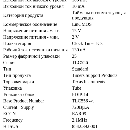
Выходной ток низкого уровня
10 mA
Таймеры и сопутствующая
Категория продукта
продукция
Коммерческое обозначение
LinCMOS
Напряжение питания - макс.
15 V
Напряжение питания - мин.
2 V
Подкатегория
Clock Timer ICs
Рабочий ток источника питания
130 uA
Размер фабричной упаковки
25
Серия
TLC556
Тип
Standard
Тип продукта
Timers Support Products
Торговая марка
Texas Instruments
Упаковка
Tube
Упаковка / блок
PDIP-14
Base Product Number
TLC556 ->,
Current - Supply
720Вµ,A
ECCN
EAR99
Frequency
2.1MHz
HTSUS
8542.39.0001