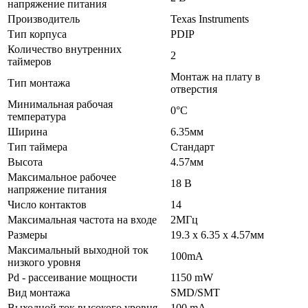
напряжение питания
Производитель
Texas Instruments
Тип корпуса
PDIP
Количество внутренних
2
таймеров
Монтаж на плату в
Тип монтажа
отверстия
Минимальная рабочая
0°C
температура
Ширина
6.35мм
Тип таймера
Стандарт
Высота
4.57мм
Максимальное рабочее
18 В
напряжение питания
Число контактов
14
Максимальная частота на входе
2МГц
Размеры
19.3 x 6.35 x 4.57мм
Максимальный выходной ток
100mA
низкого уровня
Pd - рассеивание мощности
1150 mW
Вид монтажа
SMD/SMT
Выходной ток высокого уровня
100 mA