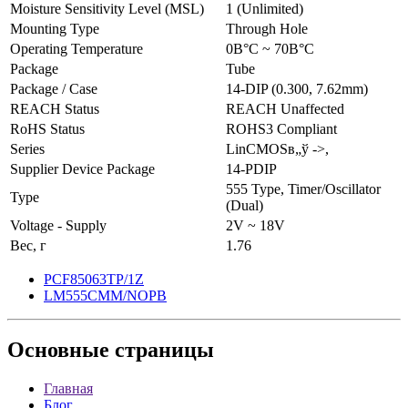
Moisture Sensitivity Level (MSL)
1 (Unlimited)
Mounting Type
Through Hole
Operating Temperature
0В°C ~ 70В°C
Package
Tube
Package / Case
14-DIP (0.300, 7.62mm)
REACH Status
REACH Unaffected
RoHS Status
ROHS3 Compliant
Series
LinCMOSв„ў ->,
Supplier Device Package
14-PDIP
555 Type, Timer/Oscillator
Type
(Dual)
Voltage - Supply
2V ~ 18V
Вес, г
1.76
PCF85063TP/1Z
LM555CMM/NOPB
Основные
страницы
Главная
Блог