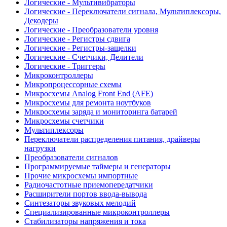
Логические - Мультивибраторы
Логические - Переключатели сигнала, Мультиплексоры,
Декодеры
Логические - Преобразователи уровня
Логические - Регистры сдвига
Логические - Регистры-защелки
Логические - Счетчики, Делители
Логические - Триггеры
Микроконтроллеры
Микропроцессорные схемы
Микросхемы Analog Front End (AFE)
Микросхемы для ремонта ноутбуков
Микросхемы заряда и мониторинга батарей
Микросхемы счетчики
Мультиплексоры
Переключатели распределения питания, драйверы
нагрузки
Преобразователи сигналов
Программируемые таймеры и генераторы
Прочие микросхемы импортные
Радиочастотные приемопередатчики
Расширители портов ввода-вывода
Синтезаторы звуковых мелодий
Специализированные микроконтроллеры
Стабилизаторы напряжения и тока