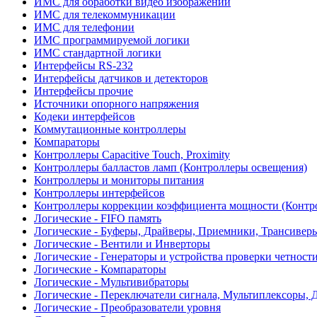
ИМС для обработки видео изображений
ИМС для телекоммуникации
ИМС для телефонии
ИМС программируемой логики
ИМС стандартной логики
Интерфейсы RS-232
Интерфейсы датчиков и детекторов
Интерфейсы прочие
Источники опорного напряжения
Кодеки интерфейсов
Коммутационные контроллеры
Компараторы
Контроллеры Capacitive Touch, Proximity
Контроллеры балластов ламп (Контроллеры освещения)
Контроллеры и мониторы питания
Контроллеры интерфейсов
Контроллеры коррекции коэффициента мощности (Контр
Логические - FIFO память
Логические - Буферы, Драйверы, Приемники, Трансивер
Логические - Вентили и Инверторы
Логические - Генераторы и устройства проверки четност
Логические - Компараторы
Логические - Мультивибраторы
Логические - Переключатели сигнала, Мультиплексоры, 
Логические - Преобразователи уровня