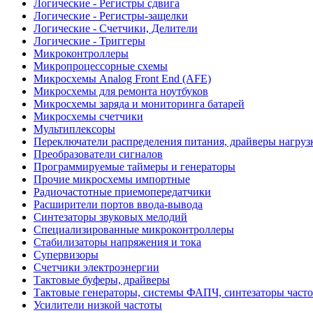
Логические - Регистры сдвига
Логические - Регистры-защелки
Логические - Счетчики, Делители
Логические - Триггеры
Микроконтроллеры
Микропроцессорные схемы
Микросхемы Analog Front End (AFE)
Микросхемы для ремонта ноутбуков
Микросхемы заряда и мониторинга батарей
Микросхемы счетчики
Мультиплексоры
Переключатели распределения питания, драйверы нагруз
Преобразователи сигналов
Программируемые таймеры и генераторы
Прочие микросхемы импортные
Радиочастотные приемопередатчики
Расширители портов ввода-вывода
Синтезаторы звуковых мелодий
Специализированные микроконтроллеры
Стабилизаторы напряжения и тока
Супервизоры
Счетчики электроэнергии
Тактовые буферы, драйверы
Тактовые генераторы, системы ФАПЧ, синтезаторы часто
Усилители низкой частоты