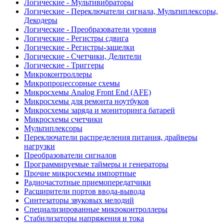
Логические - Мультивибраторы
Логические - Переключатели сигнала, Мультиплексоры,
Декодеры
Логические - Преобразователи уровня
Логические - Регистры сдвига
Логические - Регистры-защелки
Логические - Счетчики, Делители
Логические - Триггеры
Микроконтроллеры
Микропроцессорные схемы
Микросхемы Analog Front End (AFE)
Микросхемы для ремонта ноутбуков
Микросхемы заряда и мониторинга батарей
Микросхемы счетчики
Мультиплексоры
Переключатели распределения питания, драйверы
нагрузки
Преобразователи сигналов
Программируемые таймеры и генераторы
Прочие микросхемы импортные
Радиочастотные приемопередатчики
Расширители портов ввода-вывода
Синтезаторы звуковых мелодий
Специализированные микроконтроллеры
Стабилизаторы напряжения и тока