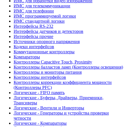
ИМС для обработки видео изображений
ИМС для телекоммуникации
ИМС для телефонии
ИМС программируемой логики
ИМС стандартной логики
Интерфейсы RS-232
Интерфейсы датчиков и детекторов
Интерфейсы прочие
Источники опорного напряжения
Кодеки интерфейсов
Коммутационные контроллеры
Компараторы
Контроллеры Capacitive Touch, Proximity
Контроллеры балластов ламп (Контроллеры освещения)
Контроллеры и мониторы питания
Контроллеры интерфейсов
Контроллеры коррекции коэффициента мощности
(Контроллеры PFC)
Логические - FIFO память
Логические - Буферы, Драйверы, Приемники,
Трансиверы
Логические - Вентили и Инверторы
Логические - Генераторы и устройства проверки
четности
Логические - Компараторы