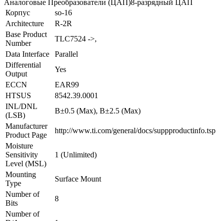
Аналоговые Преобразователи (ЦАП)8-разрядный ЦАП
Корпус
so-16
Architecture
R-2R
Base Product
TLC7524 ->,
Number
Data Interface
Parallel
Differential
Yes
Output
ECCN
EAR99
HTSUS
8542.39.0001
INL/DNL
В±0.5 (Max), В±2.5 (Max)
(LSB)
Manufacturer
http://www.ti.com/general/docs/suppproductinfo.tsp
Product Page
Moisture
Sensitivity
1 (Unlimited)
Level (MSL)
Mounting
Surface Mount
Type
Number of
8
Bits
Number of