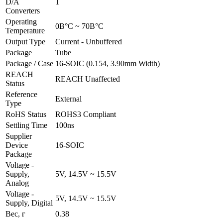
D/A
1
Converters
Operating
0В°C ~ 70В°C
Temperature
Output Type
Current - Unbuffered
Package
Tube
Package / Case
16-SOIC (0.154, 3.90mm Width)
REACH
REACH Unaffected
Status
Reference
External
Type
RoHS Status
ROHS3 Compliant
Settling Time
100ns
Supplier
Device
16-SOIC
Package
Voltage -
Supply,
5V, 14.5V ~ 15.5V
Analog
Voltage -
5V, 14.5V ~ 15.5V
Supply, Digital
Вес, г
0.38