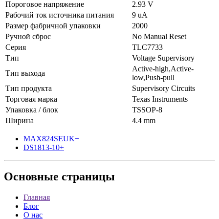
Пороговое напряжение
2.93 V
Рабочий ток источника питания
9 uA
Размер фабричной упаковки
2000
Ручной сброс
No Manual Reset
Серия
TLC7733
Тип
Voltage Supervisory
Active-high,Active-
Тип выхода
low,Push-pull
Тип продукта
Supervisory Circuits
Торговая марка
Texas Instruments
Упаковка / блок
TSSOP-8
Ширина
4.4 mm
MAX824SEUK+
DS1813-10+
Основные
страницы
Главная
Блог
О нас