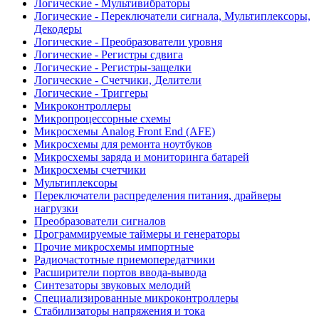
Логические - Мультивибраторы
Логические - Переключатели сигнала, Мультиплексоры,
Декодеры
Логические - Преобразователи уровня
Логические - Регистры сдвига
Логические - Регистры-защелки
Логические - Счетчики, Делители
Логические - Триггеры
Микроконтроллеры
Микропроцессорные схемы
Микросхемы Analog Front End (AFE)
Микросхемы для ремонта ноутбуков
Микросхемы заряда и мониторинга батарей
Микросхемы счетчики
Мультиплексоры
Переключатели распределения питания, драйверы
нагрузки
Преобразователи сигналов
Программируемые таймеры и генераторы
Прочие микросхемы импортные
Радиочастотные приемопередатчики
Расширители портов ввода-вывода
Синтезаторы звуковых мелодий
Специализированные микроконтроллеры
Стабилизаторы напряжения и тока