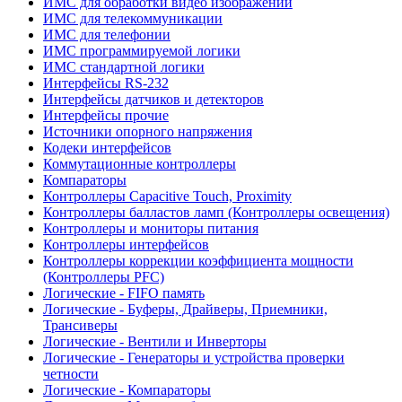
ИМС для обработки видео изображений
ИМС для телекоммуникации
ИМС для телефонии
ИМС программируемой логики
ИМС стандартной логики
Интерфейсы RS-232
Интерфейсы датчиков и детекторов
Интерфейсы прочие
Источники опорного напряжения
Кодеки интерфейсов
Коммутационные контроллеры
Компараторы
Контроллеры Capacitive Touch, Proximity
Контроллеры балластов ламп (Контроллеры освещения)
Контроллеры и мониторы питания
Контроллеры интерфейсов
Контроллеры коррекции коэффициента мощности
(Контроллеры PFC)
Логические - FIFO память
Логические - Буферы, Драйверы, Приемники,
Трансиверы
Логические - Вентили и Инверторы
Логические - Генераторы и устройства проверки
четности
Логические - Компараторы