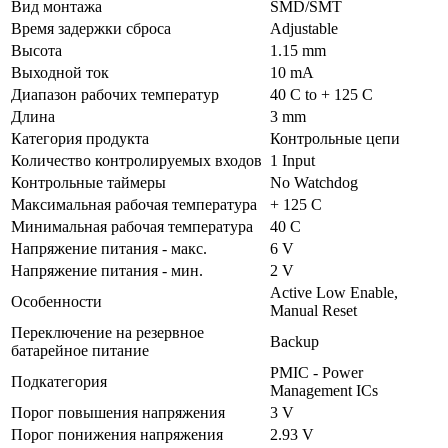
Вид монтажа
SMD/SMT
Время задержки сброса
Adjustable
Высота
1.15 mm
Выходной ток
10 mA
Диапазон рабочих температур
40 C to + 125 C
Длина
3 mm
Категория продукта
Контрольные цепи
Количество контролируемых входов
1 Input
Контрольные таймеры
No Watchdog
Максимальная рабочая температура
+ 125 C
Минимальная рабочая температура
40 C
Напряжение питания - макс.
6 V
Напряжение питания - мин.
2 V
Active Low Enable,
Особенности
Manual Reset
Переключение на резервное
Backup
батарейное питание
PMIC - Power
Подкатегория
Management ICs
Порог повышения напряжения
3 V
Порог понижения напряжения
2.93 V