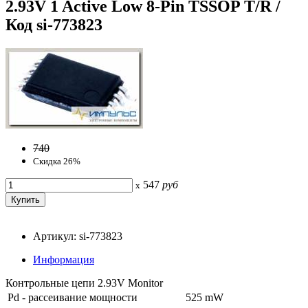
2.93V 1 Active Low 8-Pin TSSOP T/R /
Код si-773823
740
Скидка 26%
547
руб
x
Артикул: si-773823
Информация
Контрольные цепи 2.93V Monitor
Pd - рассеивание мощности
525 mW