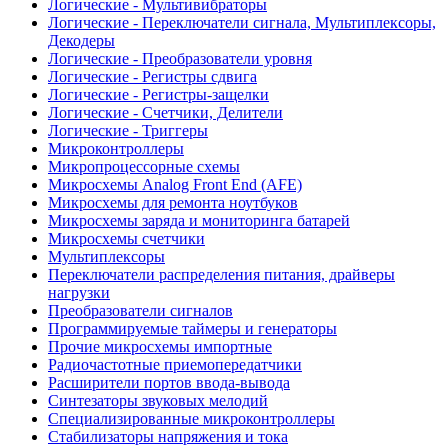
Логические - Мультивибраторы
Логические - Переключатели сигнала, Мультиплексоры,
Декодеры
Логические - Преобразователи уровня
Логические - Регистры сдвига
Логические - Регистры-защелки
Логические - Счетчики, Делители
Логические - Триггеры
Микроконтроллеры
Микропроцессорные схемы
Микросхемы Analog Front End (AFE)
Микросхемы для ремонта ноутбуков
Микросхемы заряда и мониторинга батарей
Микросхемы счетчики
Мультиплексоры
Переключатели распределения питания, драйверы
нагрузки
Преобразователи сигналов
Программируемые таймеры и генераторы
Прочие микросхемы импортные
Радиочастотные приемопередатчики
Расширители портов ввода-вывода
Синтезаторы звуковых мелодий
Специализированные микроконтроллеры
Стабилизаторы напряжения и тока