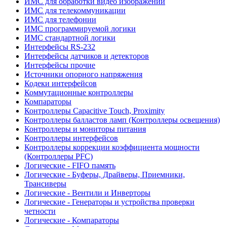
ИМС для обработки видео изображений
ИМС для телекоммуникации
ИМС для телефонии
ИМС программируемой логики
ИМС стандартной логики
Интерфейсы RS-232
Интерфейсы датчиков и детекторов
Интерфейсы прочие
Источники опорного напряжения
Кодеки интерфейсов
Коммутационные контроллеры
Компараторы
Контроллеры Capacitive Touch, Proximity
Контроллеры балластов ламп (Контроллеры освещения)
Контроллеры и мониторы питания
Контроллеры интерфейсов
Контроллеры коррекции коэффициента мощности
(Контроллеры PFC)
Логические - FIFO память
Логические - Буферы, Драйверы, Приемники,
Трансиверы
Логические - Вентили и Инверторы
Логические - Генераторы и устройства проверки
четности
Логические - Компараторы