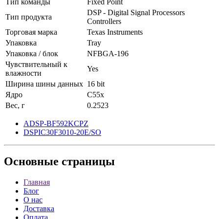
Тип команды
Fixed Point
DSP - Digital Signal Processors
Тип продукта
Controllers
Торговая марка
Texas Instruments
Упаковка
Tray
Упаковка / блок
NFBGA-196
Чувствительный к
Yes
влажности
Ширина шины данных
16 bit
Ядро
C55x
Вес, г
0.2523
ADSP-BF592KCPZ
DSPIC30F3010-20E/SO
Основные
страницы
Главная
Блог
О нас
Доставка
Оплата