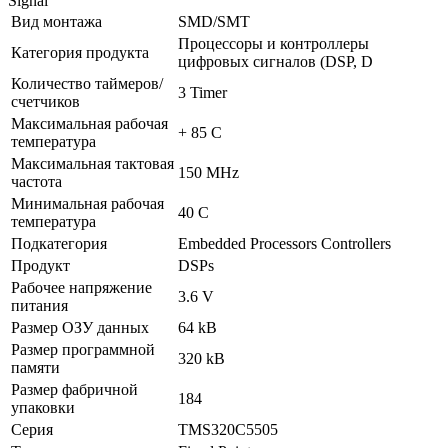
Signal
Вид монтажа
SMD/SMT
Процессоры и контроллеры
Категория продукта
цифровых сигналов (DSP, D
Количество таймеров/
3 Timer
счетчиков
Максимальная рабочая
+ 85 C
температура
Максимальная тактовая
150 MHz
частота
Минимальная рабочая
40 C
температура
Подкатегория
Embedded Processors Controllers
Продукт
DSPs
Рабочее напряжение
3.6 V
питания
Размер ОЗУ данных
64 kB
Размер программной
320 kB
памяти
Размер фабричной
184
упаковки
Серия
TMS320C5505