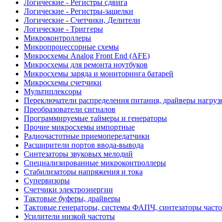
Логические - Регистры сдвига
Логические - Регистры-защелки
Логические - Счетчики, Делители
Логические - Триггеры
Микроконтроллеры
Микропроцессорные схемы
Микросхемы Analog Front End (AFE)
Микросхемы для ремонта ноутбуков
Микросхемы заряда и мониторинга батарей
Микросхемы счетчики
Мультиплексоры
Переключатели распределения питания, драйверы нагруз
Преобразователи сигналов
Программируемые таймеры и генераторы
Прочие микросхемы импортные
Радиочастотные приемопередатчики
Расширители портов ввода-вывода
Синтезаторы звуковых мелодий
Специализированные микроконтроллеры
Стабилизаторы напряжения и тока
Супервизоры
Счетчики электроэнергии
Тактовые буферы, драйверы
Тактовые генераторы, системы ФАПЧ, синтезаторы часто
Усилители низкой частоты