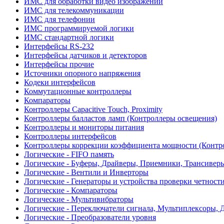
ИМС для обработки видео изображений
ИМС для телекоммуникации
ИМС для телефонии
ИМС программируемой логики
ИМС стандартной логики
Интерфейсы RS-232
Интерфейсы датчиков и детекторов
Интерфейсы прочие
Источники опорного напряжения
Кодеки интерфейсов
Коммутационные контроллеры
Компараторы
Контроллеры Capacitive Touch, Proximity
Контроллеры балластов ламп (Контроллеры освещения)
Контроллеры и мониторы питания
Контроллеры интерфейсов
Контроллеры коррекции коэффициента мощности (Контр
Логические - FIFO память
Логические - Буферы, Драйверы, Приемники, Трансивер
Логические - Вентили и Инверторы
Логические - Генераторы и устройства проверки четност
Логические - Компараторы
Логические - Мультивибраторы
Логические - Переключатели сигнала, Мультиплексоры, 
Логические - Преобразователи уровня