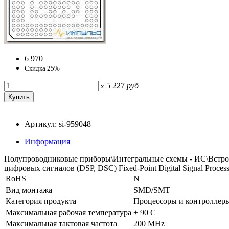
6 970
Скидка 25%
5 227
руб
x
Артикул: si-959048
Информация
Полупроводниковые приборы\Интегральные схемы - ИС\Встро
цифровых сигналов (DSP, DSC) Fixed-Point Digital Signal Proces
RoHS
N
Вид монтажа
SMD/SMT
Категория продукта
Процессоры и контроллер
Максимальная рабочая температура
+ 90 C
Максимальная тактовая частота
200 MHz