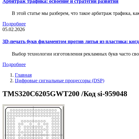
Арбитраж трафика: освоение и стратегии развития
В этой статье мы разберем, что такое арбитраж трафика, ка
Подробнее
05.02.2026
3D-печать букв филаментом против литья из пластика: когда
Выбор технологии изготовления рекламных букв часто свод
Подробнее
Главная
Цифровые сигнальные процессоры (DSP)
TMS320C6205GWT200 /Код si-959048