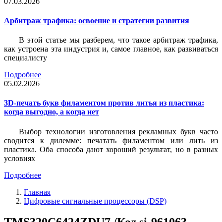
07.03.2026
Арбитраж трафика: освоение и стратегии развития
В этой статье мы разберем, что такое арбитраж трафика,
как устроена эта индустрия и, самое главное, как развиваться
специалисту
Подробнее
05.02.2026
3D-печать букв филаментом против литья из пластика:
когда выгодно, а когда нет
Выбор технологии изготовления рекламных букв часто
сводится к дилемме: печатать филаментом или лить из
пластика. Оба способа дают хороший результат, но в разных
условиях
Подробнее
Главная
Цифровые сигнальные процессоры (DSP)
TMS320C6424ZDU7 /Код si-961063