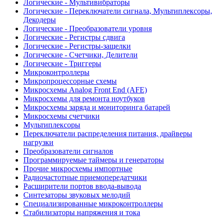
Логические - Мультивибраторы
Логические - Переключатели сигнала, Мультиплексоры,
Декодеры
Логические - Преобразователи уровня
Логические - Регистры сдвига
Логические - Регистры-защелки
Логические - Счетчики, Делители
Логические - Триггеры
Микроконтроллеры
Микропроцессорные схемы
Микросхемы Analog Front End (AFE)
Микросхемы для ремонта ноутбуков
Микросхемы заряда и мониторинга батарей
Микросхемы счетчики
Мультиплексоры
Переключатели распределения питания, драйверы
нагрузки
Преобразователи сигналов
Программируемые таймеры и генераторы
Прочие микросхемы импортные
Радиочастотные приемопередатчики
Расширители портов ввода-вывода
Синтезаторы звуковых мелодий
Специализированные микроконтроллеры
Стабилизаторы напряжения и тока