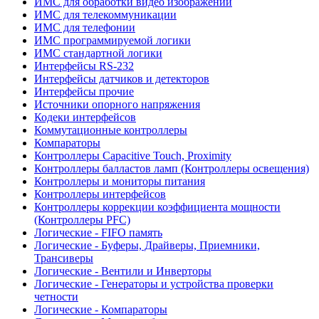
ИМС для обработки видео изображений
ИМС для телекоммуникации
ИМС для телефонии
ИМС программируемой логики
ИМС стандартной логики
Интерфейсы RS-232
Интерфейсы датчиков и детекторов
Интерфейсы прочие
Источники опорного напряжения
Кодеки интерфейсов
Коммутационные контроллеры
Компараторы
Контроллеры Capacitive Touch, Proximity
Контроллеры балластов ламп (Контроллеры освещения)
Контроллеры и мониторы питания
Контроллеры интерфейсов
Контроллеры коррекции коэффициента мощности
(Контроллеры PFC)
Логические - FIFO память
Логические - Буферы, Драйверы, Приемники,
Трансиверы
Логические - Вентили и Инверторы
Логические - Генераторы и устройства проверки
четности
Логические - Компараторы