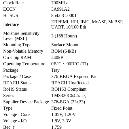
Clock Rate
700MHz
ECCN
3A991A2
HTSUS
8542.31.0001
EBI/EMI, HPI, IВІC, McASP, McBSP,
Interface
UART, 10/100 Eth
Moisture Sensitivity
3 (168 Hours)
Level (MSL)
Mounting Type
Surface Mount
Non-Volatile Memory
ROM (64kB)
On-Chip RAM
240kB
Operating Temperature
0В°C ~ 90В°C (TJ)
Package
Tray
Package / Case
376-BBGA Exposed Pad
REACH Status
REACH Unaffected
RoHS Status
ROHS3 Compliant
Series
TMS320C642x ->,
Supplier Device Package
376-BGA (23x23)
Type
Fixed Point
Voltage - Core
1.05V, 1.20V
Voltage - I/O
1.8V, 3.3V
Вес, г
1.759